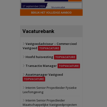
Hilversum
Bekijk
17 september 2026
BEKIJK HET VOLLEDIGE AANBOD
Voormalig
politiebureau
Zaandam
Bekijk
Vacaturebank
8 september 2026
Zorgcomplex
Vastgoedadviseur – Commercieel
Vastgoed
Zwanenburg
Bekijk
TOPVACATURE
6 oktober 2026
Hoofd huisvesting
Transformatieobject
TOPVACATURE
Transactie Manager
TOPVACATURE
Schiedam
Bekijk
Assetmanager Vastgoed
22 september 2026
Attractiepark
TOPVACATURE
Interim Senior Projectleider Fysieke
Leefomgeving
Oranje
Bekijk
28 september 2026
Interim Senior Projectleider
Grootschalig
Maatschappelijke Vastgoedprojecten
bedrijventerrein