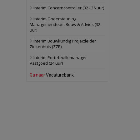
Interim Concerncontroller (32 - 36 uur)
Schuinesloot
Bekijk
Interim Ondersteuning
27 augustus 2026
Binnenvaartschip
Managementteam Bouw & Advies (32
uur)
Panheel
Bekijk
Interim Bouwkundig Projectleider
Ziekenhuis (ZZP)
17 september 2026
Voormalig
politiebureau
Interim Portefeuillemanager
Vastgoed (24 uur)
Dordrecht
Bekijk
Ga naar
Vacaturebank
17 september 2026
Voormalig
politiebureau
Hilversum
Bekijk
17 september 2026
Voormalig
politiebureau
Zaandam
Bekijk
8 september 2026
Zorgcomplex