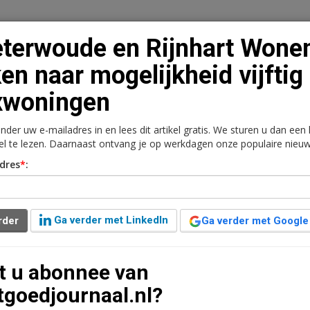
terwoude en Rijnhart Wone
ken naar mogelijkheid vijftig
xwoningen
n
Vacaturebank
Contact
Abonnementen
onder uw e-mailadres in en lees dit artikel gratis. We sturen u dan een
rkt
Kantoren
Retail
Logistiek
Juridisch | Fiscaa
kel te lezen. Daarnaast ontvang je op werkdagen onze populaire nieuw
dres
*
:
art Wonen kijken naar
flexwoningen
Ga verder met LinkedIn
rder
Ga verder met Google
geleden aangepast
1 minuut leestijd
t u abonnee van
ie Rijnhart Wonen gaan de haalbaarheid
tgoedjournaal.nl?
ijftig flexwoningen in Zoeterwoude. Hiervoor