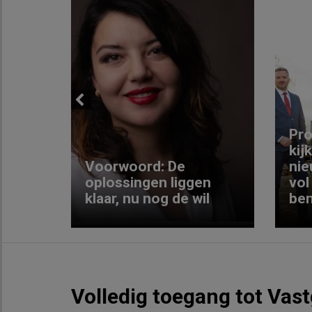
Previous
ng:
Pro
kij
Voorwoord: De
nie
ke
oplossingen liggen
vol
klaar, nu nog de wil
ben
Volledig toegang tot Vas