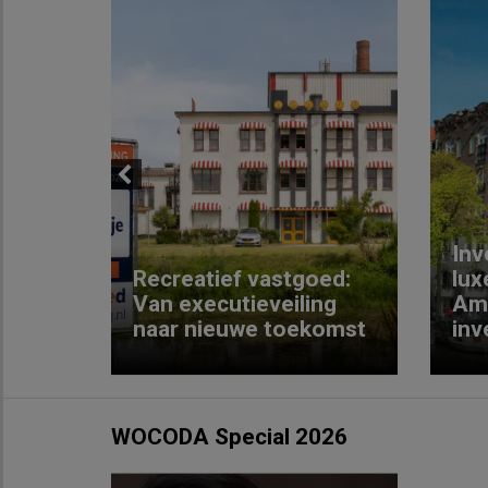
Previous
Inv
e
Recreatief vastgoed:
lux
t met
Van executieveiling
Am
naar nieuwe toekomst
inv
WOCODA Special 2026