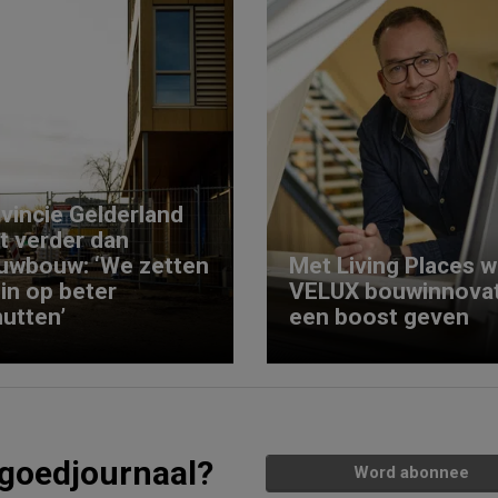
vincie Gelderland
kt verder dan
uwbouw: ‘We zetten
Met Living Places wi
 in op beter
VELUX bouwinnovat
utten’
een boost geven
tgoedjournaal?
Word abonnee