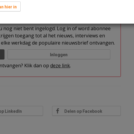
 gesloten.
n hier in
t u nog niet bent ingelogd. Log in of word abonnee
rijgen toegang tot al het nieuws, interviews en
elke werkdag de populaire nieuwsbrief ontvangen.
Inloggen
 ontvangen? Klik dan op
deze link
.
op LinkedIn
Delen op Facebook