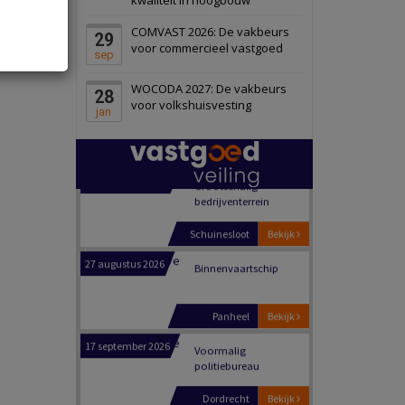
Schiedam
Bekijk
COMVAST 2026: De vakbeurs
29
22 september 2026
Attractiepark
voor commercieel vastgoed
sep
WOCODA 2027: De vakbeurs
28
Oranje
Bekijk
voor volkshuisvesting
jan
28 september 2026
Grootschalig
bedrijventerrein
Schuinesloot
Bekijk
27 augustus 2026
Binnenvaartschip
Panheel
Bekijk
17 september 2026
Voormalig
politiebureau
Dordrecht
Bekijk
17 september 2026
Voormalig
politiebureau