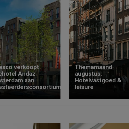
esco verkoopt
Themamaand
ehotel Andaz
augustus:
sterdam aan
Hotelvastgoed &
esteerdersconsortium
leisure