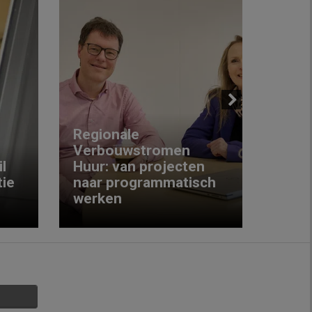
Next
Regionale
Verbouwstromen
‘We w
l
Huur: van projecten
koop
ie
naar programmatisch
gewo
werken
krijg