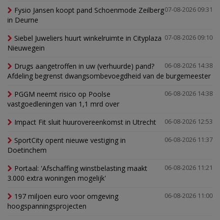
Fysio Jansen koopt pand Schoenmode Zeilberg
07-08-2026 09:31
in Deurne
Siebel Juweliers huurt winkelruimte in Cityplaza
07-08-2026 09:10
Nieuwegein
Drugs aangetroffen in uw (verhuurde) pand?
06-08-2026 14:38
Afdeling begrenst dwangsombevoegdheid van de burgemeester
PGGM neemt risico op Poolse
06-08-2026 14:38
vastgoedleningen van 1,1 mrd over
Impact Fit sluit huurovereenkomst in Utrecht
06-08-2026 12:53
SportCity opent nieuwe vestiging in
06-08-2026 11:37
Doetinchem
Portaal: 'Afschaffing winstbelasting maakt
06-08-2026 11:21
3.000 extra woningen mogelijk'
197 miljoen euro voor omgeving
06-08-2026 11:00
hoogspanningsprojecten