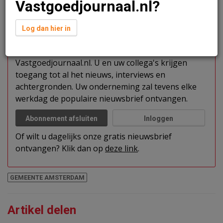
Vastgoedjournaal.nl?
Verder lezen?
Log dan hier in
U kunt het artikel niet volledig lezen omdat u nog
niet bent ingelogd. Log in of word abonnee van
Vastgoedjournaal.nl. U en uw collega's krijgen
toegang tot al het nieuws, interviews en
achtergronden. Uw onderneming zal tevens elke
werkdag de populaire nieuwsbrief ontvangen.
Abonnement afsluiten
Inloggen
Of wilt u dagelijks onze gratis nieuwsbrief
ontvangen? Klik dan op
deze link
.
GEMEENTE AMSTERDAM
Artikel delen