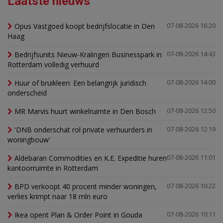
Laatste nieuws
Opus Vastgoed koopt bedrijfslocatie in Den
07-08-2026 16:20
Haag
Bedrijfsunits Nieuw-Kralingen Businesspark in
07-08-2026 14:43
Rotterdam volledig verhuurd
Huur of bruikleen: Een belangrijk juridisch
07-08-2026 14:00
onderscheid
MR Marvis huurt winkelruimte in Den Bosch
07-08-2026 12:50
'DNB onderschat rol private verhuurders in
07-08-2026 12:19
woningbouw'
Aldebaran Commodities en K.E. Expeditie huren
07-08-2026 11:01
kantoorruimte in Rotterdam
BPD verkoopt 40 procent minder woningen,
07-08-2026 10:22
verlies krimpt naar 18 mln euro
Ikea opent Plan & Order Point in Gouda
07-08-2026 10:11