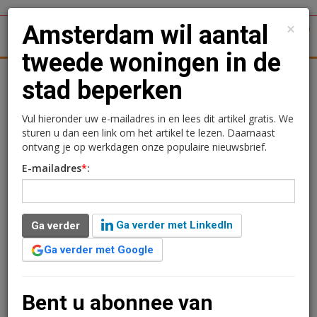
×
Amsterdam wil aantal
1
Toggl
tweede woningen in de
tergronden
Woningmarkt
Kantoren
Retail
Logistiek
stad beperken
Amsterdam wil aantal
Vul hieronder uw e-mailadres in en lees dit artikel gratis. We
sturen u dan een link om het artikel te lezen. Daarnaast
tweede woningen in de
ontvang je op werkdagen onze populaire nieuwsbrief.
E-mailadres
*
:
stad beperken
Redactie
21 juni 2024 om 16:56
Ga verder met LinkedIn
Ga verder
1 minuut leestijd
Ga verder met Google
De gemeente Amsterdam gaat aan nieuwe regels
werken voor het hebben van een tweede woning in de
hoofdstad. Vanwege de woningnood wil de gemeente
Bent u abonnee van
dat er fulltime in de woningen gewoond wordt.