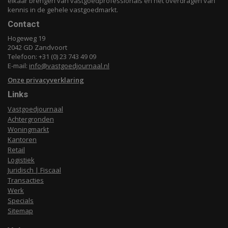
elkaar brengen van vastgoedprofessionals en het overdragen van
kennis in de gehele vastgoedmarkt.
Contact
Hogeweg 19
2042 GD Zandvoort
Telefoon: +31 (0) 23 743 49 09
E-mail:
info@vastgoedjournaal.nl
Onze privacyverklaring
Links
Vastgoedjournaal
Achtergronden
Woningmarkt
Kantoren
Retail
Logistiek
Juridisch | Fiscaal
Transacties
Werk
Specials
Sitemap