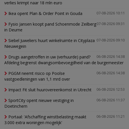
verlies krimpt naar 18 mln euro
Ikea opent Plan & Order Point in Gouda
07-08-2026 10:11
Fysio Jansen koopt pand Schoenmode Zeilberg
07-08-2026 09:31
in Deurne
Siebel Juweliers huurt winkelruimte in Cityplaza
07-08-2026 09:10
Nieuwegein
Drugs aangetroffen in uw (verhuurde) pand?
06-08-2026 14:38
Afdeling begrenst dwangsombevoegdheid van de burgemeester
PGGM neemt risico op Poolse
06-08-2026 14:38
vastgoedleningen van 1,1 mrd over
Impact Fit sluit huurovereenkomst in Utrecht
06-08-2026 12:53
SportCity opent nieuwe vestiging in
06-08-2026 11:37
Doetinchem
Portaal: 'Afschaffing winstbelasting maakt
06-08-2026 11:21
3.000 extra woningen mogelijk'