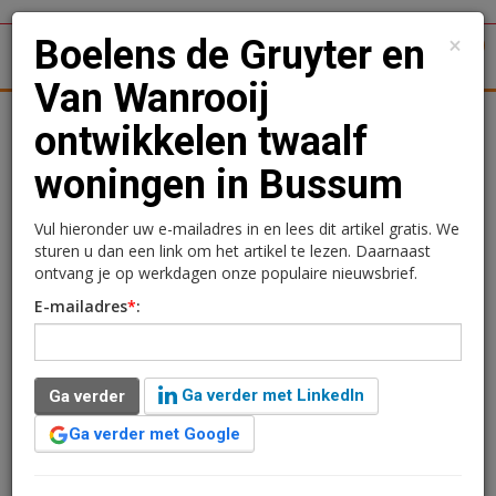
×
Boelens de Gruyter en
1
Toggl
Van Wanrooij
tergronden
Woningmarkt
Kantoren
Retail
Logistiek
ontwikkelen twaalf
woningen in Bussum
Boelens de Gruyter en
Van Wanrooij ontwikkelen
Vul hieronder uw e-mailadres in en lees dit artikel gratis. We
sturen u dan een link om het artikel te lezen. Daarnaast
twaalf woningen in
ontvang je op werkdagen onze populaire nieuwsbrief.
E-mailadres
*
:
Bussum
Redactie
20 juni 2024 om 09:00
Ga verder met LinkedIn
Ga verder
2 minuten leestijd
Ga verder met Google
Ontwikkelaars Boelens de Gruyter en Van Wanrooij
ontwikkelen in Bussum twaalf woningen op de plek