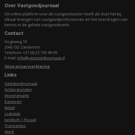
Over Vastgoedjournaal
Dit online platform voor de vastgoedsector heeft als doel het bij
elkaar brengen van vastgoedprofessionals en het overdragen van
kennis in de gehele vastgoedmarkt.
Contact
Hogeweg 19
2042 GD Zandvoort
Telefoon: +31 (0) 23 743 49 09
E-mail:
info@vastgoedjournaal.nl
Onze privacyverklaring
Links
Vastgoedjournaal
Achtergronden
Woningmarkt
Kantoren
Retail
Logistiek
Juridisch | Fiscaal
Transacties
Werk