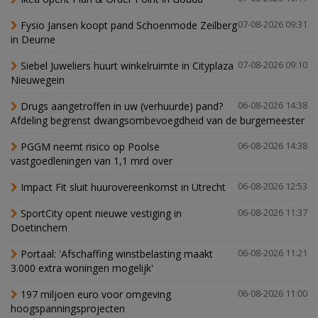
Fysio Jansen koopt pand Schoenmode Zeilberg
07-08-2026 09:31
in Deurne
Siebel Juweliers huurt winkelruimte in Cityplaza
07-08-2026 09:10
Nieuwegein
Drugs aangetroffen in uw (verhuurde) pand?
06-08-2026 14:38
Afdeling begrenst dwangsombevoegdheid van de burgemeester
PGGM neemt risico op Poolse
06-08-2026 14:38
vastgoedleningen van 1,1 mrd over
Impact Fit sluit huurovereenkomst in Utrecht
06-08-2026 12:53
SportCity opent nieuwe vestiging in
06-08-2026 11:37
Doetinchem
Portaal: 'Afschaffing winstbelasting maakt
06-08-2026 11:21
3.000 extra woningen mogelijk'
197 miljoen euro voor omgeving
06-08-2026 11:00
hoogspanningsprojecten