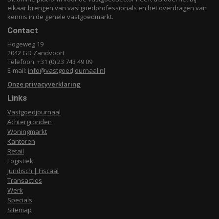
elkaar brengen van vastgoedprofessionals en het overdragen van
kennis in de gehele vastgoedmarkt.
Contact
Hogeweg 19
2042 GD Zandvoort
Telefoon: +31 (0) 23 743 49 09
E-mail:
info@vastgoedjournaal.nl
Onze privacyverklaring
Links
Vastgoedjournaal
Achtergronden
Woningmarkt
Kantoren
Retail
Logistiek
Juridisch | Fiscaal
Transacties
Werk
Specials
Sitemap