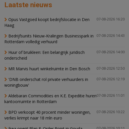
Laatste nieuws
Opus Vastgoed koopt bedrijfslocatie in Den
07-08-2026 16:20
Haag
Bedrijfsunits Nieuw-Kralingen Businesspark in
07-08-2026 14:43
Rotterdam volledig verhuurd
Huur of bruikleen: Een belangrijk juridisch
07-08-2026 14:00
onderscheid
MR Marvis huurt winkelruimte in Den Bosch
07-08-2026 12:50
'DNB onderschat rol private verhuurders in
07-08-2026 12:19
woningbouw'
Aldebaran Commodities en K.E. Expeditie huren
07-08-2026 11:01
kantoorruimte in Rotterdam
BPD verkoopt 40 procent minder woningen,
07-08-2026 10:22
verlies krimpt naar 18 mln euro
Ikea opent Plan & Order Point in Gouda
07-08-2026 10:11