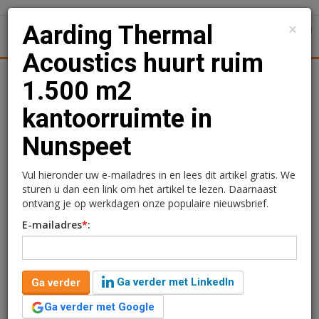
×
Aarding Thermal
1
Toggl
Acoustics huurt ruim
tiek
Juridisch | Fiscaal
Transacties
Werk
Specials
1.500 m2
kantoorruimte in
Aarding Thermal
Nunspeet
Acoustics huurt ruim
1.500 m2 kantoorruimte
Vul hieronder uw e-mailadres in en lees dit artikel gratis. We
sturen u dan een link om het artikel te lezen. Daarnaast
in Nunspeet
ontvang je op werkdagen onze populaire nieuwsbrief.
E-mailadres
*
:
redactie
11 juni 2024 om 15:21
2 jaar geleden aangepast
1 minuut leestijd
Ga verder met LinkedIn
Ga verder
Aarding Thermal Acoustics een huurovereenkomst
gesloten in het kantoorgebouw gelegen aan de
Ga verder met Google