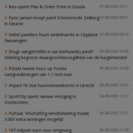
Ikea opent Plan & Order Point in Gouda
07-08-2026 10:11
Fysio Jansen koopt pand Schoenmode Zeilberg
07-08-2026 09:31
in Deurne
Siebel Juweliers huurt winkelruimte in Cityplaza
07-08-2026 09:10
Nieuwegein
Drugs aangetroffen in uw (verhuurde) pand?
06-08-2026 14:38
Afdeling begrenst dwangsombevoegdheid van de burgemeester
PGGM neemt risico op Poolse
06-08-2026 14:38
vastgoedleningen van 1,1 mrd over
Impact Fit sluit huurovereenkomst in Utrecht
06-08-2026 12:53
SportCity opent nieuwe vestiging in
06-08-2026 11:37
Doetinchem
Portaal: 'Afschaffing winstbelasting maakt
06-08-2026 11:21
3.000 extra woningen mogelijk'
197 miljoen euro voor omgeving
06-08-2026 11:00