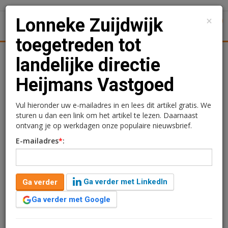
×
Lonneke Zuijdwijk
1
Toggl
toegetreden tot
tiek
Juridisch | Fiscaal
Transacties
Werk
Specials
landelijke directie
Heijmans Vastgoed
Lonneke Zuijdwijk
toegetreden tot landelijke
Vul hieronder uw e-mailadres in en lees dit artikel gratis. We
sturen u dan een link om het artikel te lezen. Daarnaast
directie Heijmans
ontvang je op werkdagen onze populaire nieuwsbrief.
E-mailadres
*
:
Vastgoed
Redactie
11 juni 2024 om 12:26
Ga verder met LinkedIn
Ga verder
1 minuut leestijd
Ga verder met Google
Lonneke Zuijdwijk is toegetreden tot de landelijke
directie van Heijmans Vastgoed, onderdeel van