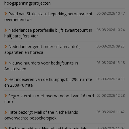
hoogspanningsprojecten
Raad van State staat beperking beroepsrecht
06-08-2026 10:47
overheden toe
Nederlandse portefeuille blijft zwaartepunt in
06-08-2026 10:24
halfjaarcijfers Xior
Nederlander geeft meer uit aan auto’s,
06-08-2026 09:25
apparaten en horeca
Nieuwe huurders voor bedrijfsunits in
05-08-2026 15:18
Amstelveen
Het indexeren van de huurprijs bij 290-ruimte
05-08-2026 14:53
en 230a-ruimte
Segro stemt in met overnamebod van 16 mrd
05-08-2026 12:28
euro
Hitte bezorgt Mall of the Netherlands
05-08-2026 11:42
onverwachte bezoekerspiek
Fastfood rukt op: Nederland telt inmiddels
05-08-2026 11:02