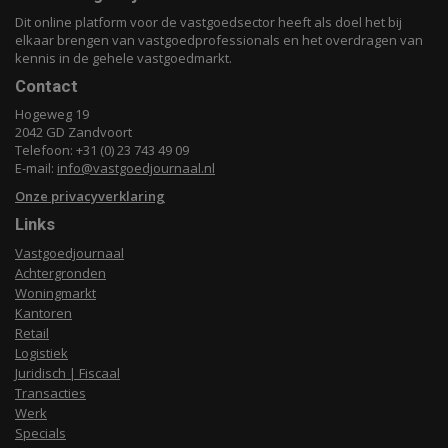
Dit online platform voor de vastgoedsector heeft als doel het bij
elkaar brengen van vastgoedprofessionals en het overdragen van
kennis in de gehele vastgoedmarkt.
Contact
Hogeweg 19
2042 GD Zandvoort
Telefoon: +31 (0) 23 743 49 09
E-mail:
info@vastgoedjournaal.nl
Onze privacyverklaring
Links
Vastgoedjournaal
Achtergronden
Woningmarkt
Kantoren
Retail
Logistiek
Juridisch | Fiscaal
Transacties
Werk
Specials