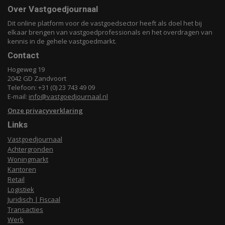
Over Vastgoedjournaal
Dit online platform voor de vastgoedsector heeft als doel het bij
elkaar brengen van vastgoedprofessionals en het overdragen van
kennis in de gehele vastgoedmarkt.
Contact
Hogeweg 19
2042 GD Zandvoort
Telefoon: +31 (0) 23 743 49 09
E-mail:
info@vastgoedjournaal.nl
Onze privacyverklaring
Links
Vastgoedjournaal
Achtergronden
Woningmarkt
Kantoren
Retail
Logistiek
Juridisch | Fiscaal
Transacties
Werk