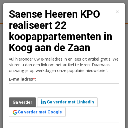
×
Saense Heeren KPO
1
Toggl
realiseert 22
tergronden
Woningmarkt
Kantoren
Retail
Logistiek
koopappartementen in
Koog aan de Zaan
Saense Heeren KPO
realiseert 22
Vul hieronder uw e-mailadres in en lees dit artikel gratis. We
sturen u dan een link om het artikel te lezen. Daarnaast
koopappartementen in
ontvang je op werkdagen onze populaire nieuwsbrief.
E-mailadres
*
:
Koog aan de Zaan
Redactie
30 mei 2024 om 08:33
Ga verder met LinkedIn
Ga verder
2 jaar geleden aangepast
1 minuut leestijd
Ga verder met Google
Saense Heeren KPO, een samenwerking tussen Saense
Heeren Projectontwikkeling en KPO Planontwikkeling,