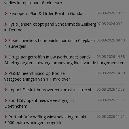
verlies krimpt naar 18 mln euro
Ikea opent Plan & Order Point in Gouda
07-08-2026 10:11
Fysio Jansen koopt pand Schoenmode Zeilberg
07-08-2026 09:31
in Deurne
Siebel Juweliers huurt winkelruimte in Cityplaza
07-08-2026 09:10
Nieuwegein
Drugs aangetroffen in uw (verhuurde) pand?
06-08-2026 14:38
Afdeling begrenst dwangsombevoegdheid van de burgemeester
PGGM neemt risico op Poolse
06-08-2026 14:38
vastgoedleningen van 1,1 mrd over
Impact Fit sluit huurovereenkomst in Utrecht
06-08-2026 12:53
SportCity opent nieuwe vestiging in
06-08-2026 11:37
Doetinchem
Portaal: 'Afschaffing winstbelasting maakt
06-08-2026 11:21
3.000 extra woningen mogelijk'