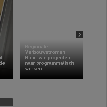
Next
Regionale
Verbouwstromen
‘We w
l
Huur: van projecten
koop
ie
naar programmatisch
gewo
werken
krijg