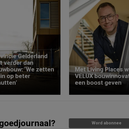
vincie Gelderland
kt verder dan
uwbouw: ‘We zetten
Met Living Places wi
 in op beter
VELUX bouwinnovat
utten’
een boost geven
tgoedjournaal?
Word abonnee