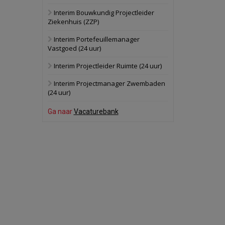
Interim Bouwkundig Projectleider
Hilversum
Bekijk
Ziekenhuis (ZZP)
17 september 2026
Voormalig
Interim Portefeuillemanager
politiebureau
Vastgoed (24 uur)
Zaandam
Bekijk
Interim Projectleider Ruimte (24 uur)
8 september 2026
Zorgcomplex
Interim Projectmanager Zwembaden
(24 uur)
Zwanenburg
Bekijk
Ga naar
Vacaturebank