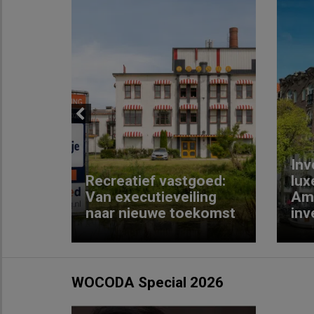
Previous
Inv
e
Recreatief vastgoed:
lux
t met
Van executieveiling
Am
naar nieuwe toekomst
inv
WOCODA Special 2026