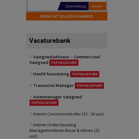
Schiedam
Bekijk
22 september 2026
BEKIJK HET VOLLEDIGE AANBOD
Attractiepark
Oranje
Bekijk
Vacaturebank
28 september 2026
Grootschalig
bedrijventerrein
Vastgoedadviseur – Commercieel
Vastgoed
Schuinesloot
Bekijk
TOPVACATURE
27 augustus 2026
Hoofd huisvesting
Binnenvaartschip
TOPVACATURE
Transactie Manager
TOPVACATURE
Panheel
Bekijk
Assetmanager Vastgoed
17 september 2026
Voormalig
TOPVACATURE
politiebureau
Interim Concerncontroller (32 - 36 uur)
Dordrecht
Bekijk
Interim Ondersteuning
17 september 2026
Managementteam Bouw & Advies (32
Voormalig
uur)
politiebureau