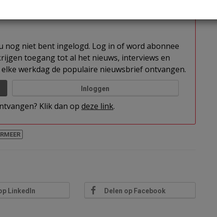
t getekend.
t u nog niet bent ingelogd. Log in of word abonnee
rijgen toegang tot al het nieuws, interviews en
elke werkdag de populaire nieuwsbrief ontvangen.
Inloggen
 ontvangen? Klik dan op
deze link
.
ERMEER
op LinkedIn
Delen op Facebook