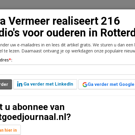
a Vermeer realiseert 216
dio's voor ouderen in Rotte
onder uw e-mailadres in en lees dit artikel gratis. We sturen u dan een
n
Vacaturebank
Contact
Abonnementen
kel te lezen. Daarnaast ontvang je op werkdagen onze populaire nieuw
dres
*
:
rkt
Kantoren
Retail
Logistiek
Juridisch | Fiscaa
rt 216 studio's voor
Ga verder met LinkedIn
rder
Ga verder met Google
m
t u abonnee van
t leestijd
tgoedjournaal.nl?
tterdam maakt plaats voor een toekomstbestendig
met een zware zorgvraag. Aafje en Dura Vermeer
n hier in