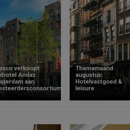
esco verkoopt
Themamaand
ehotel Andaz
augustus:
sterdam aan
Hotelvastgoed &
esteerdersconsortium
leisure