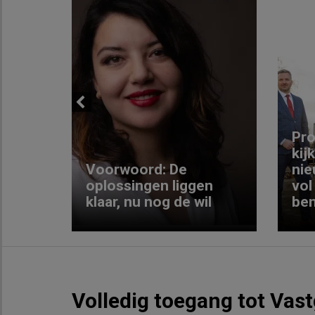
Previous
ng:
Pro
kij
Voorwoord: De
nie
ke
oplossingen liggen
vol
klaar, nu nog de wil
ben
Volledig toegang tot Vas