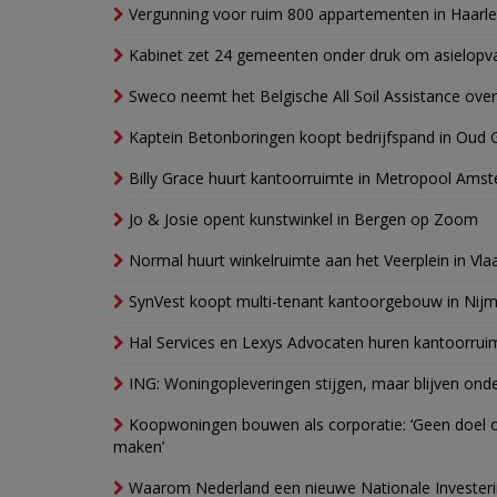
Vergunning voor ruim 800 appartementen in Haarlem
Kabinet zet 24 gemeenten onder druk om asielopva
Sweco neemt het Belgische All Soil Assistance over
Kaptein Betonboringen koopt bedrijfspand in Oud 
Billy Grace huurt kantoorruimte in Metropool Ams
Jo & Josie opent kunstwinkel in Bergen op Zoom
Normal huurt winkelruimte aan het Veerplein in Vla
SynVest koopt multi-tenant kantoorgebouw in Nij
Hal Services en Lexys Advocaten huren kantoorrui
ING: Woningopleveringen stijgen, maar blijven ond
Koopwoningen bouwen als corporatie: ‘Geen doel o
maken’
Waarom Nederland een nieuwe Nationale Invester