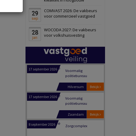
Panheel
Bekijk
COMVAST 2026: De vakbeurs
29
17 september 2026
Voormalig
voor commercieel vastgoed
sep
politiebureau
WOCODA 2027: De vakbeurs
28
Dordrecht
Bekijk
voor volkshuisvesting
jan
17 september 2026
Voormalig
politiebureau
Hilversum
Bekijk
17 september 2026
Voormalig
politiebureau
Zaandam
Bekijk
8 september 2026
Zorgcomplex
Zwanenburg
Bekijk
6 oktober 2026
Transformatieobject