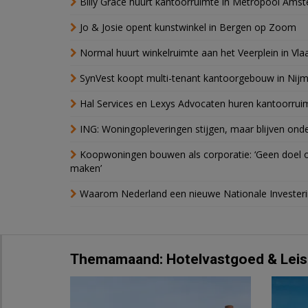
Billy Grace huurt kantoorruimte in Metropool Ams
Jo & Josie opent kunstwinkel in Bergen op Zoom
Normal huurt winkelruimte aan het Veerplein in Vla
SynVest koopt multi-tenant kantoorgebouw in Nij
Hal Services en Lexys Advocaten huren kantoorrui
ING: Woningopleveringen stijgen, maar blijven ond
Koopwoningen bouwen als corporatie: ‘Geen doel o
maken’
Waarom Nederland een nieuwe Nationale Invester
Themamaand: Hotelvastgoed & Leis