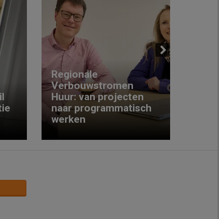
Next
Regionale
Verbouwstromen
‘We w
l
Huur: van projecten
koop
ie
naar programmatisch
gewo
werken
krijg