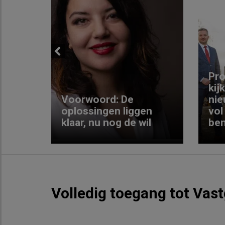
Previous
ng:
Pro
kij
Voorwoord: De
nie
ke
oplossingen liggen
vol
klaar, nu nog de wil
ben
Volledig toegang tot Vas