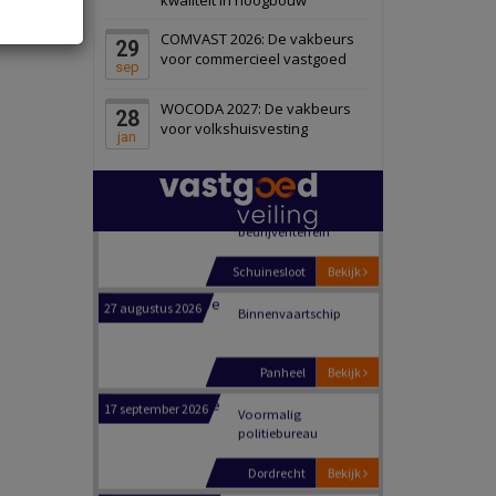
Schiedam
Bekijk
COMVAST 2026: De vakbeurs
29
22 september 2026
Attractiepark
voor commercieel vastgoed
sep
WOCODA 2027: De vakbeurs
28
Oranje
Bekijk
voor volkshuisvesting
jan
28 september 2026
Grootschalig
bedrijventerrein
Schuinesloot
Bekijk
27 augustus 2026
Binnenvaartschip
Panheel
Bekijk
17 september 2026
Voormalig
politiebureau
Dordrecht
Bekijk
17 september 2026
Voormalig
politiebureau