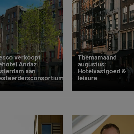
esco verkoopt
Themamaand
ehotel Andaz
augustus:
sterdam aan
Hotelvastgoed &
esteerdersconsortium
leisure