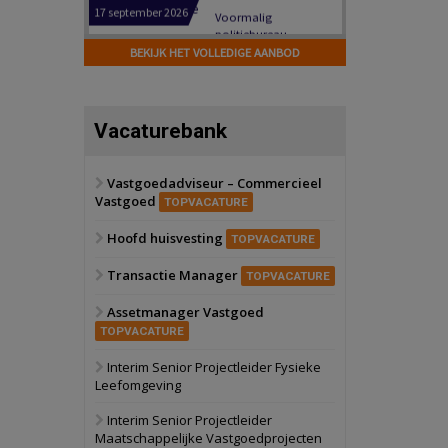
Hilversum
Bekijk
17 september 2026
BEKIJK HET VOLLEDIGE AANBOD
Voormalig
politiebureau
Zaandam
Bekijk
Vacaturebank
8 september 2026
Zorgcomplex
Vastgoedadviseur – Commercieel
Vastgoed
Zwanenburg
Bekijk
TOPVACATURE
6 oktober 2026
Hoofd huisvesting
Transformatieobject
TOPVACATURE
Transactie Manager
TOPVACATURE
Schiedam
Bekijk
Assetmanager Vastgoed
22 september 2026
Attractiepark
TOPVACATURE
Interim Senior Projectleider Fysieke
Leefomgeving
Oranje
Bekijk
28 september 2026
Interim Senior Projectleider
Grootschalig
Maatschappelijke Vastgoedprojecten
bedrijventerrein