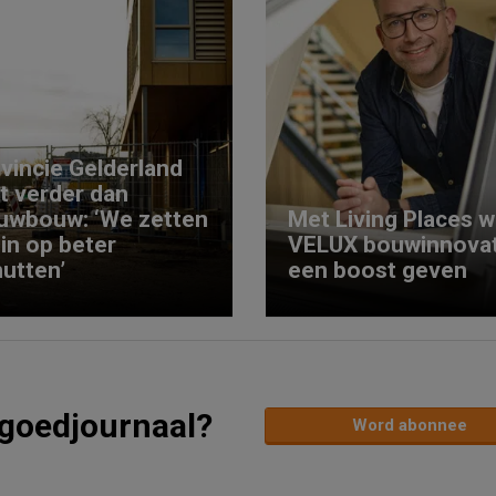
vincie Gelderland
kt verder dan
uwbouw: ‘We zetten
Met Living Places wi
 in op beter
VELUX bouwinnovat
utten’
een boost geven
tgoedjournaal?
Word abonnee