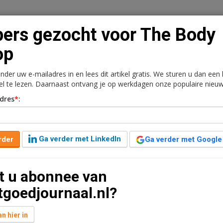
ers gezocht voor The Body
op
onder uw e-mailadres in en lees dit artikel gratis. We sturen u dan een
n
Vacaturebank
Contact
Abonnementen
kel te lezen. Daarnaast ontvang je op werkdagen onze populaire nieuw
dres
*
:
rkt
Kantoren
Retail
Logistiek
Juridisch | Fiscaa
 The Body Shop
Ga verder met LinkedIn
rder
Ga verder met Google
t leestijd
t u abonnee van
 op zoek naar kopers voor het concern door middel
tgoedjournaal.nl?
is van het Britse Sky News.
n hier in