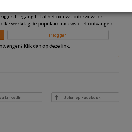
t u nog niet bent ingelogd. Log in of word abonnee
rijgen toegang tot al het nieuws, interviews en
elke werkdag de populaire nieuwsbrief ontvangen.
Inloggen
 ontvangen? Klik dan op
deze link
.
op LinkedIn
Delen op Facebook