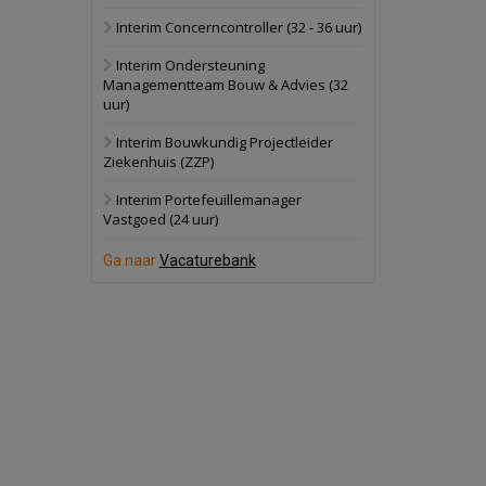
Interim Concerncontroller (32 - 36 uur)
Schuinesloot
Bekijk
Interim Ondersteuning
27 augustus 2026
Binnenvaartschip
Managementteam Bouw & Advies (32
uur)
Panheel
Bekijk
Interim Bouwkundig Projectleider
Ziekenhuis (ZZP)
17 september 2026
Voormalig
politiebureau
Interim Portefeuillemanager
Vastgoed (24 uur)
Dordrecht
Bekijk
Ga naar
Vacaturebank
17 september 2026
Voormalig
politiebureau
Hilversum
Bekijk
17 september 2026
Voormalig
politiebureau
Zaandam
Bekijk
8 september 2026
Zorgcomplex