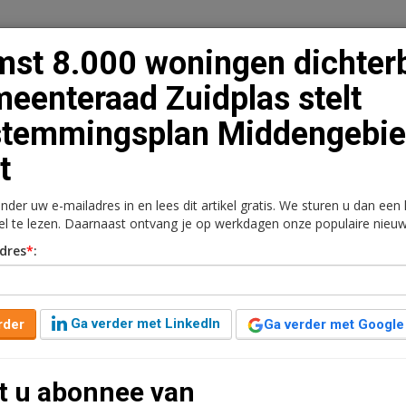
st 8.000 woningen dichterb
eenteraad Zuidplas stelt
stemmingsplan Middengebi
n
Vacaturebank
Contact
Abonnementen
t
rkt
Kantoren
Retail
Logistiek
Juridisch | Fiscaa
onder uw e-mailadres in en lees dit artikel gratis. We sturen u dan een
kel te lezen. Daarnaast ontvang je op werkdagen onze populaire nieuw
 dichterbij,
dres
*
:
as stelt bestemmingsplan
Ga verder met LinkedIn
rder
Ga verder met Google
 geleden aangepast
1 minuut leestijd
t u abonnee van
temmingsplan voor Middengebied Zuidplaspolder