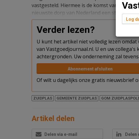
Vas
vastgesteld. Hiermee is de komst van onder m
nieuwste dorp van Nederland een stap dichte
Log da
Verder lezen?
U kunt het artikel niet volledig lezen omda
van Vastgoedjournaal.nl. U en uw collega's k
achtergronden. Uw onderneming zal tevens 
Abonnement afsluiten
Of wilt u dagelijks onze gratis nieuwsbrief
ZUIDPLAS
GEMEENTE ZUIDPLAS
GOM ZUIDPLASPOL
Artikel delen
Delen via e-mail
Delen 