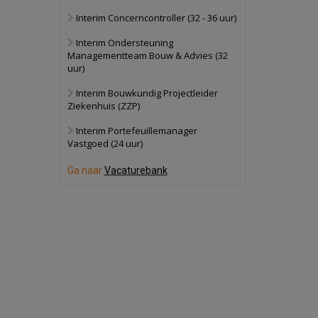
Interim Concerncontroller (32 - 36 uur)
Panheel
Bekijk
Interim Ondersteuning
17 september 2026
Voormalig
Managementteam Bouw & Advies (32
politiebureau
uur)
Dordrecht
Bekijk
Interim Bouwkundig Projectleider
Ziekenhuis (ZZP)
17 september 2026
Voormalig
politiebureau
Interim Portefeuillemanager
Vastgoed (24 uur)
Hilversum
Bekijk
Ga naar
Vacaturebank
17 september 2026
Voormalig
politiebureau
Zaandam
Bekijk
8 september 2026
Zorgcomplex
Zwanenburg
Bekijk