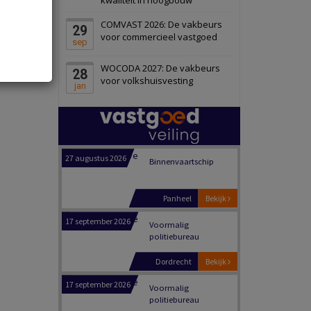
Oranje
Bekijk
COMVAST 2026: De vakbeurs
29
28 september 2026
Grootschalig
voor commercieel vastgoed
sep
bedrijventerrein
WOCODA 2027: De vakbeurs
28
Schuinesloot
Bekijk
voor volkshuisvesting
jan
27 augustus 2026
Binnenvaartschip
Panheel
Bekijk
17 september 2026
Voormalig
politiebureau
Dordrecht
Bekijk
17 september 2026
Voormalig
politiebureau
Hilversum
Bekijk
17 september 2026
Voormalig
politiebureau