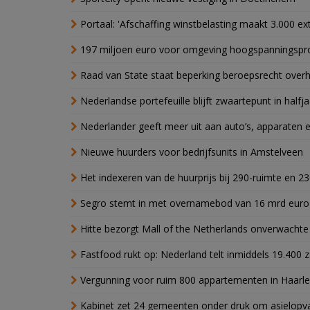
Portaal: 'Afschaffing winstbelasting maakt 3.000 e
197 miljoen euro voor omgeving hoogspanningspr
Raad van State staat beperking beroepsrecht over
Nederlandse portefeuille blijft zwaartepunt in halfja
Nederlander geeft meer uit aan auto’s, apparaten 
Nieuwe huurders voor bedrijfsunits in Amstelveen
Het indexeren van de huurprijs bij 290-ruimte en 2
Segro stemt in met overnamebod van 16 mrd euro
Hitte bezorgt Mall of the Netherlands onverwacht
Fastfood rukt op: Nederland telt inmiddels 19.400 
Vergunning voor ruim 800 appartementen in Haarlem
Kabinet zet 24 gemeenten onder druk om asielopva