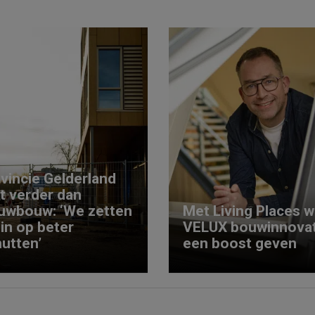
vincie Gelderland
kt verder dan
uwbouw: ‘We zetten
Met Living Places wi
 in op beter
VELUX bouwinnovat
utten’
een boost geven