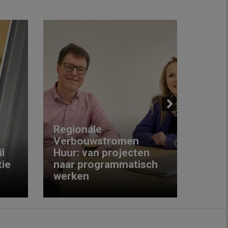
Next
Regionale
Verbouwstromen
‘We w
l
Huur: van projecten
koop
ie
naar programmatisch
gewo
werken
krijg