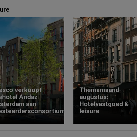
ure
esco verkoopt
Themamaand
ehotel Andaz
augustus:
sterdam aan
Hotelvastgoed &
esteerdersconsortium
leisure