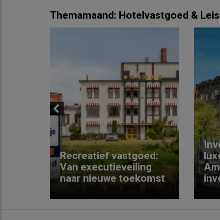
Themamaand: Hotelvastgoed & Leis
Previous
Inv
e
Recreatief vastgoed:
lux
t met
Van executieveiling
Am
naar nieuwe toekomst
inv