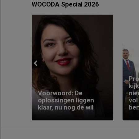
WOCODA Special 2026
Previous
ng:
Pro
kij
Voorwoord: De
nie
ke
oplossingen liggen
vol
klaar, nu nog de wil
ben