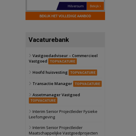
Zaandam
Bekijk
8 september 2026
BEKIJK HET VOLLEDIGE AANBOD
Zorgcomplex
Zwanenburg
Bekijk
Vacaturebank
6 oktober 2026
Transformatieobject
Vastgoedadviseur – Commercieel
Vastgoed
Schiedam
Bekijk
TOPVACATURE
22 september 2026
Hoofd huisvesting
Attractiepark
TOPVACATURE
Transactie Manager
TOPVACATURE
Oranje
Bekijk
Assetmanager Vastgoed
28 september 2026
Grootschalig
TOPVACATURE
bedrijventerrein
Interim Senior Projectleider Fysieke
Leefomgeving
Schuinesloot
Bekijk
27 augustus 2026
Interim Senior Projectleider
Binnenvaartschip
Maatschappelijke Vastgoedprojecten