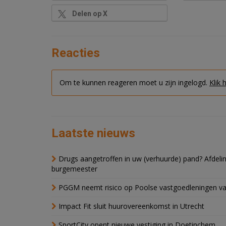
Delen op X
Reacties
Om te kunnen reageren moet u zijn ingelogd.
Klik 
Laatste nieuws
Drugs aangetroffen in uw (verhuurde) pand? Afde
burgemeester
PGGM neemt risico op Poolse vastgoedleningen va
Impact Fit sluit huurovereenkomst in Utrecht
SportCity opent nieuwe vestiging in Doetinchem