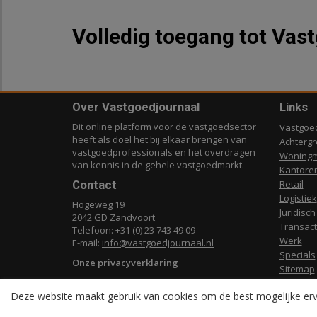
Volledig toegang tot Vas
Over Vastgoedjournaal
Links
Dit online platform voor de vastgoedsector
Vastgoe
heeft als doel het bij elkaar brengen van
Achterg
vastgoedprofessionals en het overdragen
Woningm
van kennis in de gehele vastgoedmarkt.
Kantore
Contact
Retail
Logistiek
Hogeweg 19
Juridisch
2042 GD Zandvoort
Transact
Telefoon: +31 (0) 23 743 49 09
Werk
E-mail:
info@vastgoedjournaal.nl
Specials
Onze privacyverklaring
Sitemap
Deze website maakt gebruik van cookies om de best mogelijke erv