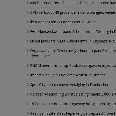
Aldebaran Commodities en K.E. Expeditie huren ka
BPD verkoopt 40 procent minder woningen, verlies
Ikea opent Plan & Order Point in Gouda
Fysio Jansen koopt pand Schoenmode Zeilberg in 
Siebel Juweliers huurt winkelruimte in Cityplaza Ni
Drugs aangetroffen in uw (verhuurde) pand? Afde
burgemeester
PGGM neemt risico op Poolse vastgoedleningen va
Impact Fit sluit huurovereenkomst in Utrecht
SportCity opent nieuwe vestiging in Doetinchem
Portaal: 'Afschaffing winstbelasting maakt 3.000 e
197 miljoen euro voor omgeving hoogspanningspr
Raad van State staat beperking beroepsrecht over