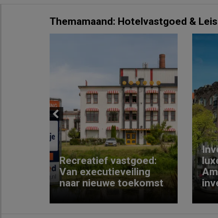
Themamaand: Hotelvastgoed & Leis
Previous
Inv
e
Recreatief vastgoed:
lux
t met
Van executieveiling
Am
naar nieuwe toekomst
inv