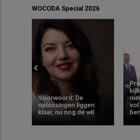
WOCODA Special 2026
Previous
ng:
Pro
kij
Voorwoord: De
nie
ke
oplossingen liggen
vol
klaar, nu nog de wil
ben