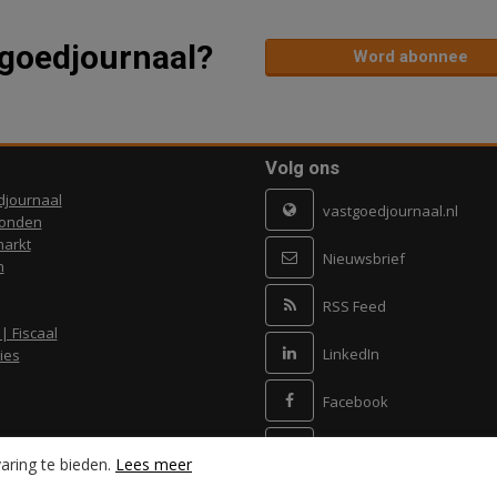
tgoedjournaal?
Word abonnee
Volg ons
djournaal
vastgoedjournaal.nl
ronden
arkt
Nieuwsbrief
n
RSS Feed
 | Fiscaal
LinkedIn
ies
Facebook
X
aring te bieden.
Lees meer