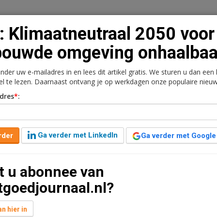
: Klimaatneutraal 2050 voor
bouwde omgeving onhaalbaa
onder uw e-mailadres in en lees dit artikel gratis. We sturen u dan een
n
Vacaturebank
Contact
Abonnementen
kel te lezen. Daarnaast ontvang je op werkdagen onze populaire nieuw
dres
*
:
rkt
Kantoren
Retail
Logistiek
Juridisch | Fiscaa
 2050 voor gebouwde
Ga verder met LinkedIn
rder
Ga verder met Google
t u abonnee van
 geleden aangepast
4 minuten leestijd
tgoedjournaal.nl?
 zijn is voor de gebouwde omgeving in
van het Economisch Instituut voor de Bouw (EIB).
n hier in