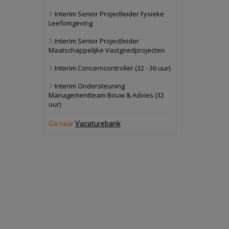
Interim Senior Projectleider Fysieke
Schuinesloot
Bekijk
Leefomgeving
27 augustus 2026
Binnenvaartschip
Interim Senior Projectleider
Maatschappelijke Vastgoedprojecten
Panheel
Bekijk
Interim Concerncontroller (32 - 36 uur)
17 september 2026
Voormalig
Interim Ondersteuning
politiebureau
Managementteam Bouw & Advies (32
uur)
Dordrecht
Bekijk
17 september 2026
Ga naar
Vacaturebank
Voormalig
politiebureau
Hilversum
Bekijk
17 september 2026
Voormalig
politiebureau
Zaandam
Bekijk
8 september 2026
Zorgcomplex