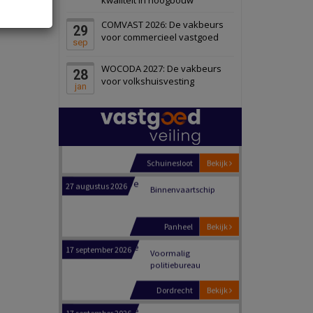
Schiedam
Bekijk
COMVAST 2026: De vakbeurs
29
22 september 2026
Attractiepark
voor commercieel vastgoed
sep
WOCODA 2027: De vakbeurs
28
Oranje
Bekijk
voor volkshuisvesting
jan
28 september 2026
Grootschalig
bedrijventerrein
Schuinesloot
Bekijk
27 augustus 2026
Binnenvaartschip
Panheel
Bekijk
17 september 2026
Voormalig
politiebureau
Dordrecht
Bekijk
17 september 2026
Voormalig
politiebureau