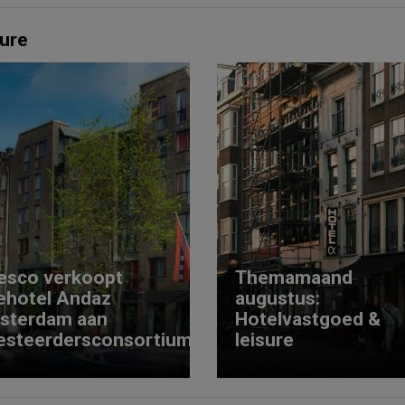
ure
esco verkoopt
Themamaand
ehotel Andaz
augustus:
sterdam aan
Hotelvastgoed &
esteerdersconsortium
leisure