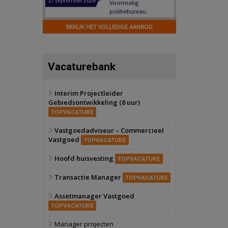
Hilversum
Bekijk
17 september 2026
BEKIJK HET VOLLEDIGE AANBOD
Voormalig
politiebureau
Zaandam
Bekijk
Vacaturebank
8 september 2026
Zorgcomplex
Interim Projectleider
Gebiedsontwikkeling (8 uur)
Zwanenburg
Bekijk
TOPVACATURE
6 oktober 2026
Transformatieobject
Vastgoedadviseur – Commercieel
Vastgoed
TOPVACATURE
Schiedam
Bekijk
Hoofd huisvesting
TOPVACATURE
22 september 2026
Attractiepark
Transactie Manager
TOPVACATURE
Assetmanager Vastgoed
Oranje
Bekijk
TOPVACATURE
28 september 2026
Grootschalig
Manager projecten
bedrijventerrein