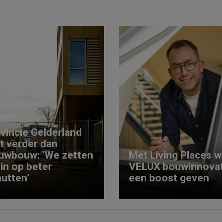
vincie Gelderland
kt verder dan
uwbouw: ‘We zetten
Met Living Places wi
 in op beter
VELUX bouwinnovat
utten’
een boost geven