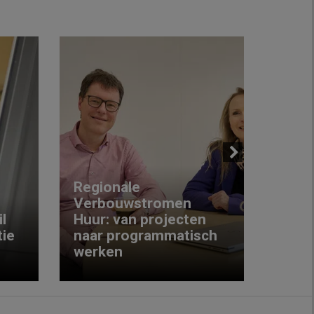
Next
Regionale
Verbouwstromen
‘We w
l
Huur: van projecten
koop
ie
naar programmatisch
gewo
werken
krijg