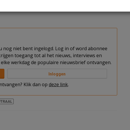
ar, maar de vereiste arbeidscapaciteit laat zich niet
t u nog niet bent ingelogd. Log in of word abonnee
rijgen toegang tot al het nieuws, interviews en
elke werkdag de populaire nieuwsbrief ontvangen.
Inloggen
 ontvangen? Klik dan op
deze link
.
UTRAAL