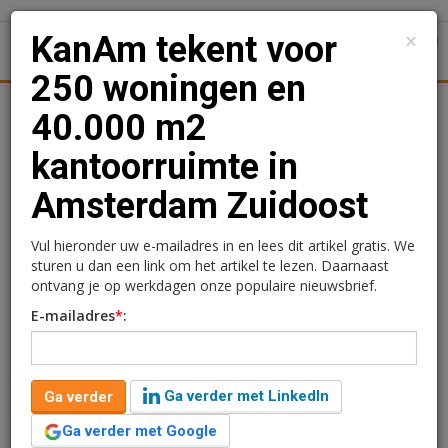
×
KanAm tekent voor
1
Toggl
250 woningen en
ningmarkt
Kantoren
Retail
Logistiek
Juridisch | Fisca
40.000 m2
kantoorruimte in
KanAm tekent voor 250
Amsterdam Zuidoost
woningen en 40.000 m2
kantoorruimte in
Vul hieronder uw e-mailadres in en lees dit artikel gratis. We
sturen u dan een link om het artikel te lezen. Daarnaast
Amsterdam Zuidoost
ontvang je op werkdagen onze populaire nieuwsbrief.
E-mailadres
*
:
Ga verder met LinkedIn
Ga verder
Ga verder met Google