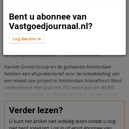
Bent u abonnee van
Vastgoedjournaal.nl?
Log dan hier in
Redactie
29 april 2024 om 13:48
2 jaar geleden aangepast
2 minuten leestijd
KanAm Grund Group en de gemeente Amsterdam
hebben een afsprakenbrief voor de ontwikkeling van
een mixed-use project in Amsterdam ArenaPoort West
ondertekend. Het gaat om 250 woningen en 40.000
m2 kantoorruimte, verdeeld over twee bouwvolumes.
Verder lezen?
U kunt het artikel niet volledig lezen omdat u nog
niet bent ingelogd. Log in of word abonnee van