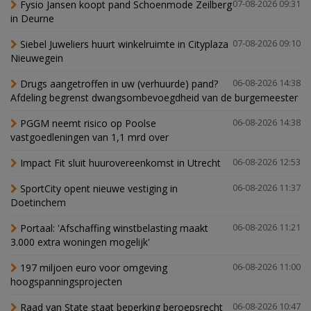
Fysio Jansen koopt pand Schoenmode Zeilberg
07-08-2026 09:31
in Deurne
Siebel Juweliers huurt winkelruimte in Cityplaza
07-08-2026 09:10
Nieuwegein
Drugs aangetroffen in uw (verhuurde) pand?
06-08-2026 14:38
Afdeling begrenst dwangsombevoegdheid van de burgemeester
PGGM neemt risico op Poolse
06-08-2026 14:38
vastgoedleningen van 1,1 mrd over
Impact Fit sluit huurovereenkomst in Utrecht
06-08-2026 12:53
SportCity opent nieuwe vestiging in
06-08-2026 11:37
Doetinchem
Portaal: 'Afschaffing winstbelasting maakt
06-08-2026 11:21
3.000 extra woningen mogelijk'
197 miljoen euro voor omgeving
06-08-2026 11:00
hoogspanningsprojecten
Raad van State staat beperking beroepsrecht
06-08-2026 10:47