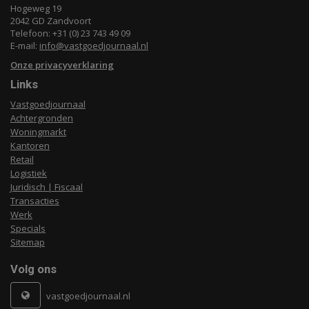
Hogeweg 19
2042 GD Zandvoort
Telefoon: +31 (0) 23 743 49 09
E-mail:
info@vastgoedjournaal.nl
Onze privacyverklaring
Links
Vastgoedjournaal
Achtergronden
Woningmarkt
Kantoren
Retail
Logistiek
Juridisch | Fiscaal
Transacties
Werk
Specials
Sitemap
Volg ons
vastgoedjournaal.nl