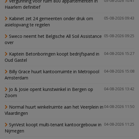
Vergunning voor ruim 800 appartementen in
05-08-2026 10:41
Haarlem definitief
Kabinet zet 24 gemeenten onder druk om
05-08-2026 09:43
asielopvang te regelen
Sweco neemt het Belgische All Soil Assistance
05-08-2026 09:25
over
Kaptein Betonboringen koopt bedrijfspand in
04-08-2026 15:27
Oud Gastel
Billy Grace huurt kantoorruimte in Metropool
04-08-2026 15:08
Amsterdam
Jo & Josie opent kunstwinkel in Bergen op
04-08-2026 13:42
Zoom
Normal huurt winkelruimte aan het Veerplein in
04-08-2026 11:50
Vlaardingen
SynVest koopt multi-tenant kantoorgebouw in
04-08-2026 11:25
Nijmegen