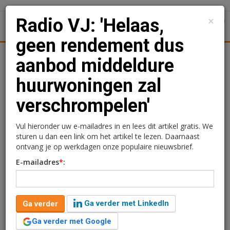
×
Radio VJ: 'Helaas,
1
Toggl
geen rendement dus
Achtergronden
Woningmarkt
Kantore
Nieuws
Uitgelicht
aanbod middeldure
huurwoningen zal
Radio VJ: 'Helaas, geen
verschrompelen'
rendement dus aanbod
middeldure huurwoningen
Vul hieronder uw e-mailadres in en lees dit artikel gratis. We
sturen u dan een link om het artikel te lezen. Daarnaast
zal verschrompelen'
ontvang je op werkdagen onze populaire nieuwsbrief.
E-mailadres
*
:
Ga verder met LinkedIn
Ga verder
Ga verder met Google