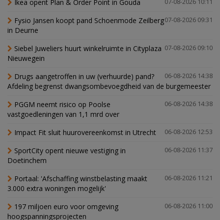
Ikea opent Plan & Order Point in Gouda
07-08-2026 10:11
Fysio Jansen koopt pand Schoenmode Zeilberg
07-08-2026 09:31
in Deurne
Siebel Juweliers huurt winkelruimte in Cityplaza
07-08-2026 09:10
Nieuwegein
Drugs aangetroffen in uw (verhuurde) pand?
06-08-2026 14:38
Afdeling begrenst dwangsombevoegdheid van de burgemeester
PGGM neemt risico op Poolse
06-08-2026 14:38
vastgoedleningen van 1,1 mrd over
Impact Fit sluit huurovereenkomst in Utrecht
06-08-2026 12:53
SportCity opent nieuwe vestiging in
06-08-2026 11:37
Doetinchem
Portaal: 'Afschaffing winstbelasting maakt
06-08-2026 11:21
3.000 extra woningen mogelijk'
197 miljoen euro voor omgeving
06-08-2026 11:00
hoogspanningsprojecten