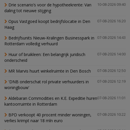
Drie scenario’s voor de hypotheekrente: Van
10-08-2026 09:40
daling tot nieuwe stijging
Opus Vastgoed koopt bedrijfslocatie in Den
07-08-2026 16:20
Haag
Bedrijfsunits Nieuw-Kralingen Businesspark in
07-08-2026 14:43
Rotterdam volledig verhuurd
Huur of bruikleen: Een belangrijk juridisch
07-08-2026 14:00
onderscheid
MR Marvis huurt winkelruimte in Den Bosch
07-08-2026 12:50
'DNB onderschat rol private verhuurders in
07-08-2026 12:19
woningbouw'
Aldebaran Commodities en K.E. Expeditie huren
07-08-2026 11:01
kantoorruimte in Rotterdam
BPD verkoopt 40 procent minder woningen,
07-08-2026 10:22
verlies krimpt naar 18 mln euro