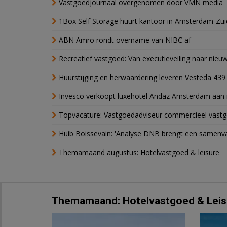
Vastgoedjournaal overgenomen door VMN media
1Box Self Storage huurt kantoor in Amsterdam-Zu
ABN Amro rondt overname van NIBC af
Recreatief vastgoed: Van executieveiling naar nie
Huurstijging en herwaardering leveren Vesteda 439
Invesco verkoopt luxehotel Andaz Amsterdam aan 
Topvacature: Vastgoedadviseur commercieel vastg
Huib Boissevain: 'Analyse DNB brengt een samenva
Themamaand augustus: Hotelvastgoed & leisure
Themamaand: Hotelvastgoed & Leis