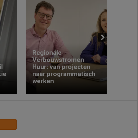
Next
Regionale
Verbouwstromen
‘We w
l
Huur: van projecten
koop
ie
naar programmatisch
gewo
werken
krijg