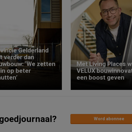
vincie Gelderland
kt verder dan
uwbouw: ‘We zetten
Met Living Places wi
 in op beter
VELUX bouwinnovat
utten’
een boost geven
tgoedjournaal?
Word abonnee