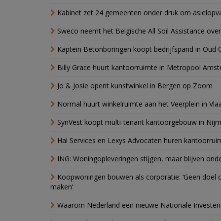
Kabinet zet 24 gemeenten onder druk om asielopva
Sweco neemt het Belgische All Soil Assistance over
Kaptein Betonboringen koopt bedrijfspand in Oud 
Billy Grace huurt kantoorruimte in Metropool Ams
Jo & Josie opent kunstwinkel in Bergen op Zoom
Normal huurt winkelruimte aan het Veerplein in Vla
SynVest koopt multi-tenant kantoorgebouw in Nij
Hal Services en Lexys Advocaten huren kantoorrui
ING: Woningopleveringen stijgen, maar blijven ond
Koopwoningen bouwen als corporatie: ‘Geen doel o
maken’
Waarom Nederland een nieuwe Nationale Invester