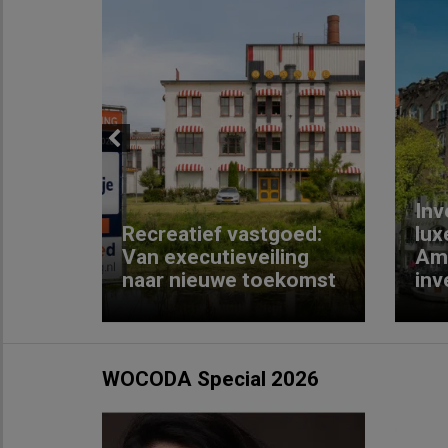
Previous
Inv
e
Recreatief vastgoed:
lux
t met
Van executieveiling
Am
naar nieuwe toekomst
inv
WOCODA Special 2026