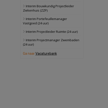
Interim Bouwkundig Projectleider
Hilversum
Bekijk
Ziekenhuis (ZZP)
17 september 2026
Voormalig
Interim Portefeuillemanager
politiebureau
Vastgoed (24 uur)
Zaandam
Bekijk
Interim Projectleider Ruimte (24 uur)
8 september 2026
Zorgcomplex
Interim Projectmanager Zwembaden
(24 uur)
Zwanenburg
Bekijk
Ga naar
Vacaturebank