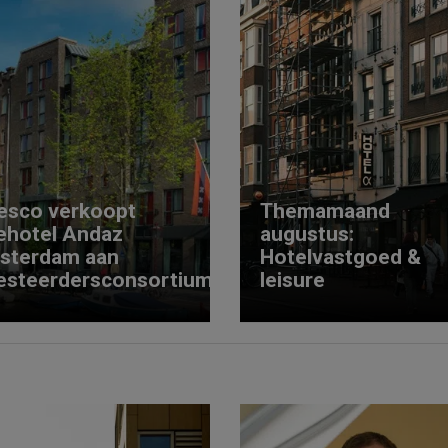
esco verkoopt
Themamaand
ehotel Andaz
augustus:
sterdam aan
Hotelvastgoed &
esteerdersconsortium
leisure