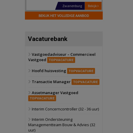
Schiedam
Bekijk
22 september 2026
BEKIJK HET VOLLEDIGE AANBOD
Attractiepark
Oranje
Bekijk
Vacaturebank
28 september 2026
Grootschalig
bedrijventerrein
Vastgoedadviseur – Commercieel
Vastgoed
Schuinesloot
Bekijk
TOPVACATURE
27 augustus 2026
Hoofd huisvesting
Binnenvaartschip
TOPVACATURE
Transactie Manager
TOPVACATURE
Panheel
Bekijk
Assetmanager Vastgoed
17 september 2026
Voormalig
TOPVACATURE
politiebureau
Interim Concerncontroller (32 - 36 uur)
Dordrecht
Bekijk
Interim Ondersteuning
17 september 2026
Managementteam Bouw & Advies (32
Voormalig
uur)
politiebureau