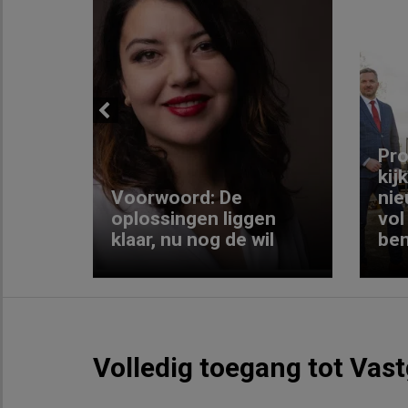
Previous
ng:
Pro
kij
Voorwoord: De
nie
ke
oplossingen liggen
vol
klaar, nu nog de wil
ben
Volledig toegang tot Vas