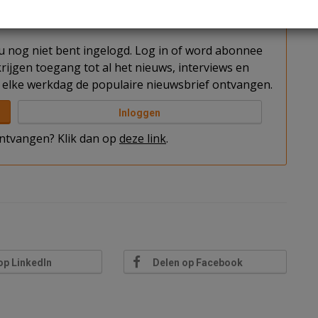
t u nog niet bent ingelogd. Log in of word abonnee
rijgen toegang tot al het nieuws, interviews en
elke werkdag de populaire nieuwsbrief ontvangen.
Inloggen
 ontvangen? Klik dan op
deze link
.
op LinkedIn
Delen op Facebook