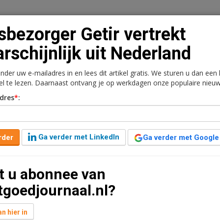
tsbezorger Getir vertrekt
rschijnlijk uit Nederland
onder uw e-mailadres in en lees dit artikel gratis. We sturen u dan een
n
Vacaturebank
Contact
Abonnementen
kel te lezen. Daarnaast ontvang je op werkdagen onze populaire nieuw
dres
*
:
rkt
Kantoren
Retail
Logistiek
Juridisch | Fiscaa
rtrekt waarschijnlijk uit
Ga verder met LinkedIn
rder
Ga verder met Google
t u abonnee van
r geleden aangepast
1 minuut leestijd
tgoedjournaal.nl?
ke vertrek uit Nederland, Duitsland en het Verenigd
p basis van interne bronnen.
n hier in