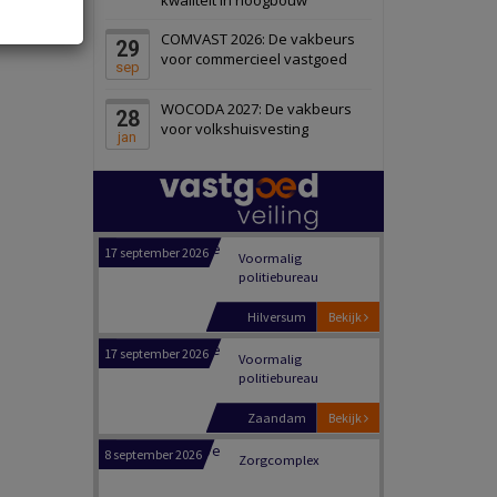
Panheel
Bekijk
COMVAST 2026: De vakbeurs
29
17 september 2026
Voormalig
voor commercieel vastgoed
sep
politiebureau
WOCODA 2027: De vakbeurs
28
Dordrecht
Bekijk
voor volkshuisvesting
jan
17 september 2026
Voormalig
politiebureau
Hilversum
Bekijk
17 september 2026
Voormalig
politiebureau
Zaandam
Bekijk
8 september 2026
Zorgcomplex
Zwanenburg
Bekijk
6 oktober 2026
Transformatieobject