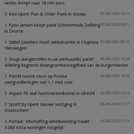
verlies krimpt naar 18 mln euro
Ikea opent Plan & Order Point in Gouda
07-08-2026 10:11
Fysio Jansen koopt pand Schoenmode Zeilberg
07-08-2026 09:31
in Deurne
Siebel Juweliers huurt winkelruimte in Cityplaza
07-08-2026 09:10
Nieuwegein
Drugs aangetroffen in uw (verhuurde) pand?
06-08-2026 14:38
Afdeling begrenst dwangsombevoegdheid van de burgemeester
PGGM neemt risico op Poolse
06-08-2026 14:38
vastgoedleningen van 1,1 mrd over
Impact Fit sluit huurovereenkomst in Utrecht
06-08-2026 12:53
SportCity opent nieuwe vestiging in
06-08-2026 11:37
Doetinchem
Portaal: 'Afschaffing winstbelasting maakt
06-08-2026 11:21
3.000 extra woningen mogelijk'