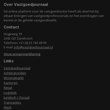
Over Vastgoedjournaal
Dit online platform voor de vastgoedsector heeft als doel het bij
elkaar brengen van vastgoedprofessionals en het overdragen van
kennis in de gehele vastgoedmarkt.
Contact
Hogeweg 19
2042 GD Zandvoort
Telefoon: +31 (0) 23 743 49 09
E-mail:
info@vastgoedjournaal.nl
Onze privacyverklaring
Links
Vastgoedjournaal
Achtergronden
Woningmarkt
Kantoren
Retail
Logistiek
Juridisch | Fiscaal
Transacties
Werk