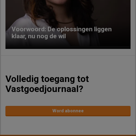
Previous
Next
Voorwoord: De oplossingen liggen
klaar, nu nog de wil
Volledig toegang tot
Vastgoedjournaal?
Word abonnee