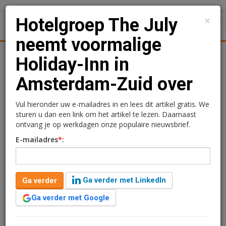
×
Hotelgroep The July
1
Toggl
neemt voormalige
tiek
Juridisch | Fiscaal
Transacties
Werk
Specials
Holiday-Inn in
Amsterdam-Zuid over
Hotelgroep The July
neemt voormalige
Vul hieronder uw e-mailadres in en lees dit artikel gratis. We
sturen u dan een link om het artikel te lezen. Daarnaast
Holiday-Inn in
ontvang je op werkdagen onze populaire nieuwsbrief.
E-mailadres
*
:
Amsterdam-Zuid over
Redactie
15 april 2024 om 11:42
Ga verder met LinkedIn
Ga verder
2 jaar geleden aangepast
2 minuten leestijd
Ga verder met Google
Hotelgroep The July heeft de voormalige Holiday Inn in
Amsterdam-Zuid overgenomen. De transformatie van