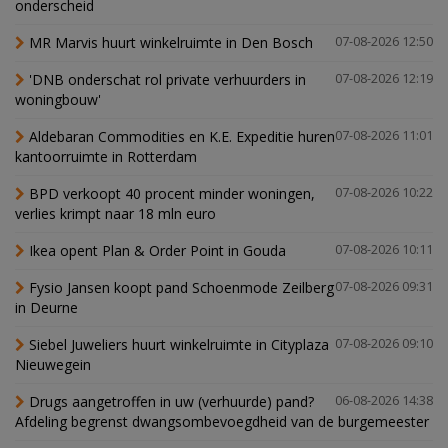
onderscheid
MR Marvis huurt winkelruimte in Den Bosch
07-08-2026 12:50
'DNB onderschat rol private verhuurders in
07-08-2026 12:19
woningbouw'
Aldebaran Commodities en K.E. Expeditie huren
07-08-2026 11:01
kantoorruimte in Rotterdam
BPD verkoopt 40 procent minder woningen,
07-08-2026 10:22
verlies krimpt naar 18 mln euro
Ikea opent Plan & Order Point in Gouda
07-08-2026 10:11
Fysio Jansen koopt pand Schoenmode Zeilberg
07-08-2026 09:31
in Deurne
Siebel Juweliers huurt winkelruimte in Cityplaza
07-08-2026 09:10
Nieuwegein
Drugs aangetroffen in uw (verhuurde) pand?
06-08-2026 14:38
Afdeling begrenst dwangsombevoegdheid van de burgemeester