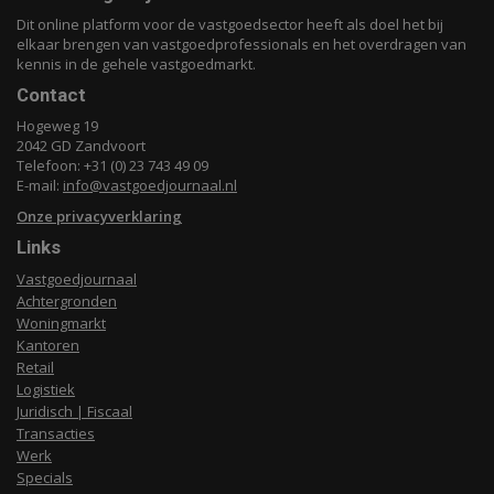
Dit online platform voor de vastgoedsector heeft als doel het bij
elkaar brengen van vastgoedprofessionals en het overdragen van
kennis in de gehele vastgoedmarkt.
Contact
Hogeweg 19
2042 GD Zandvoort
Telefoon: +31 (0) 23 743 49 09
E-mail:
info@vastgoedjournaal.nl
Onze privacyverklaring
Links
Vastgoedjournaal
Achtergronden
Woningmarkt
Kantoren
Retail
Logistiek
Juridisch | Fiscaal
Transacties
Werk
Specials