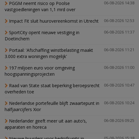
PGGM neemt risico op Poolse
06-08-2026 14:38
vastgoedleningen van 1,1 mrd over
Impact Fit sluit huurovereenkomst in Utrecht
06-08-2026 12:53
SportCity opent nieuwe vestiging in
06-08-2026 11:37
Doetinchem
Portaal: 'Afschaffing winstbelasting maakt
06-08-2026 11:21
3.000 extra woningen mogelijk'
197 miljoen euro voor omgeving
06-08-2026 11:00
hoogspanningsprojecten
Raad van State staat beperking beroepsrecht
06-08-2026 10:47
overheden toe
Nederlandse portefeuille blijft zwaartepunt in
06-08-2026 10:24
halfjaarcijfers Xior
Nederlander geeft meer uit aan auto’s,
06-08-2026 09:25
apparaten en horeca
Nieuwe huurders voor bedrijfsunits in
05-08-2026 15:18