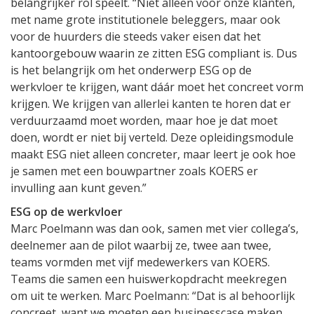
belangrijker rol speelt. “Niet alleen voor onze klanten,
met name grote institutionele beleggers, maar ook
voor de huurders die steeds vaker eisen dat het
kantoorgebouw waarin ze zitten ESG compliant is. Dus
is het belangrijk om het onderwerp ESG op de
werkvloer te krijgen, want dáár moet het concreet vorm
krijgen. We krijgen van allerlei kanten te horen dat er
verduurzaamd moet worden, maar hoe je dat moet
doen, wordt er niet bij verteld. Deze opleidingsmodule
maakt ESG niet alleen concreter, maar leert je ook hoe
je samen met een bouwpartner zoals KOERS er
invulling aan kunt geven.”
ESG op de werkvloer
Marc Poelmann was dan ook, samen met vier collega’s,
deelnemer aan de pilot waarbij ze, twee aan twee,
teams vormden met vijf medewerkers van KOERS.
Teams die samen een huiswerkopdracht meekregen
om uit te werken. Marc Poelmann: “Dat is al behoorlijk
concreet, want we moeten een businesscase maken