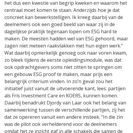
het dus een kwestie van begrip kweken en waarom het
centraal moet komen te staan. Anderzijds hoe je dat
concreet kan bewerkstelligen. Ik kreeg daarbij van de
deelnemers ook een goed beeld van waar zij in de
dagelijkse praktijk tegenaan lopen om ESG hard te
maken. De meesten hadden wel van ESG gehoord, maar
zagen niet meteen raakvlakken met hun eigen werk.”
Wat daarbij opmerkelijk genoeg ook naar voren kwam,
zo bleek tijdens de eerste opleidingsmodule, was dat
ook opdrachtgevers soms niet zitten te springen om
een gebouw ESG proof te maken, maar prijs een
belangrijk criterium vinden. In zo’n geval zou het
initiatief juist vanuit de uitvoerende kant, lees: partijen
als Fris Investment Care en KOERS, kunnen komen.
Daarbij benadrukt Djordy van Laar ook het belang van
samenwerking tussen de verschillende partijen, zij het
dat ze opereren vanuit een andere insteek. “In die zin
was de pilot ook verhelderend voor de deelnemers
omdat het ze inzicht gaf in alle schakels die samen de