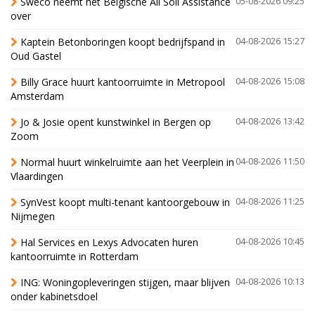
Sweco neemt het Belgische All Soil Assistance
05-08-2026 09:25
over
Kaptein Betonboringen koopt bedrijfspand in
04-08-2026 15:27
Oud Gastel
Billy Grace huurt kantoorruimte in Metropool
04-08-2026 15:08
Amsterdam
Jo & Josie opent kunstwinkel in Bergen op
04-08-2026 13:42
Zoom
Normal huurt winkelruimte aan het Veerplein in
04-08-2026 11:50
Vlaardingen
SynVest koopt multi-tenant kantoorgebouw in
04-08-2026 11:25
Nijmegen
Hal Services en Lexys Advocaten huren
04-08-2026 10:45
kantoorruimte in Rotterdam
ING: Woningopleveringen stijgen, maar blijven
04-08-2026 10:13
onder kabinetsdoel