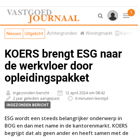
1
Toggl
Achtergronden
Woningmarkt
Kantore
Nieuws
Uitgelicht
KOERS brengt ESG naar
de werkvloer door
opleidingspakket
Ingezonden bericht
12 april 2024 om 08:42
2 jaar geleden aangepast
6 minuten leestijd
INGEZONDEN BERICHT
ESG wordt een steeds belangrijker onderwerp in
BOG en dan met name in de kantorenmarkt. KOERS
begrijpt dat als geen ander en heeft samen met de