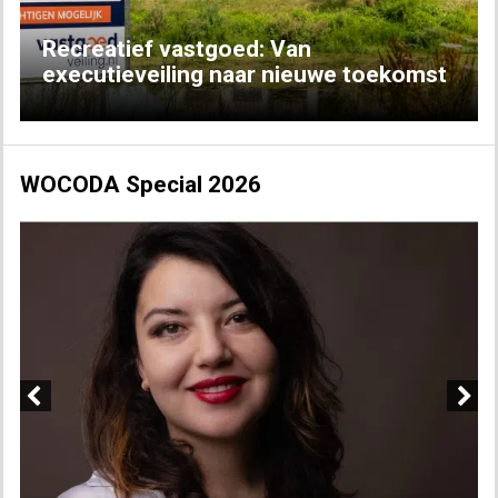
Recreatief vastgoed: Van
executieveiling naar nieuwe toekomst
WOCODA Special 2026
Previous
Next