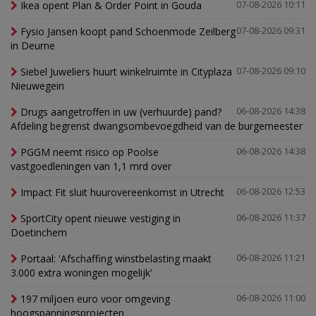
Ikea opent Plan & Order Point in Gouda
07-08-2026 10:11
Fysio Jansen koopt pand Schoenmode Zeilberg
07-08-2026 09:31
in Deurne
Siebel Juweliers huurt winkelruimte in Cityplaza
07-08-2026 09:10
Nieuwegein
Drugs aangetroffen in uw (verhuurde) pand?
06-08-2026 14:38
Afdeling begrenst dwangsombevoegdheid van de burgemeester
PGGM neemt risico op Poolse
06-08-2026 14:38
vastgoedleningen van 1,1 mrd over
Impact Fit sluit huurovereenkomst in Utrecht
06-08-2026 12:53
SportCity opent nieuwe vestiging in
06-08-2026 11:37
Doetinchem
Portaal: 'Afschaffing winstbelasting maakt
06-08-2026 11:21
3.000 extra woningen mogelijk'
197 miljoen euro voor omgeving
06-08-2026 11:00
hoogspanningsprojecten