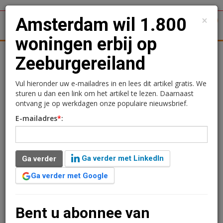
×
Amsterdam wil 1.800
1
Toggl
woningen erbij op
tergronden
Woningmarkt
Kantoren
Retail
Logistiek
Zeeburgereiland
Amsterdam wil 1.800
Vul hieronder uw e-mailadres in en lees dit artikel gratis. We
sturen u dan een link om het artikel te lezen. Daarnaast
woningen erbij op
ontvang je op werkdagen onze populaire nieuwsbrief.
E-mailadres
*
:
Zeeburgereiland
Redactie
22 maart 2024 om 13:00
Ga verder met LinkedIn
Ga verder
2 jaar geleden aangepast
1 minuut leestijd
Ga verder met Google
In de Baaibuurt-West op het Zeeburgereiland komt
een stadswijk met maximaal 1.800 woningen en
bijbehorende voorzieningen. Dat heeft het college van
Bent u abonnee van
burgemeester en wethouders van Amsterdam