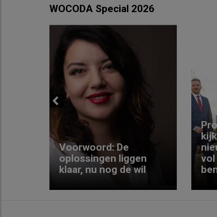
WOCODA Special 2026
Previous
ng:
Pro
kij
Voorwoord: De
nie
ke
oplossingen liggen
vol
klaar, nu nog de wil
ben