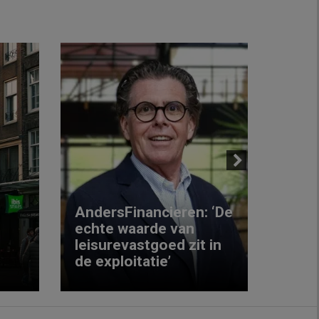
Next
AndersFinancieren: ‘De
echte waarde van
Elke
leisurevastgoed zit in
hote
de exploitatie’
inzic