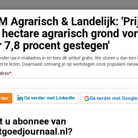
 Agrarisch & Landelijk: 'Pri
 hectare agrarisch grond vor
r 7,8 procent gestegen'
n
Vacaturebank
Contact
Abonnementen
onder uw e-mailadres in en lees dit artikel gratis. We sturen u dan een
rkt
Kantoren
Retail
Logistiek
Juridisch | Fiscaa
kel te lezen. Daarnaast ontvang je op werkdagen onze populaire nieuw
dres
*
:
lijk: 'Prijs per hectare
 jaar 7,8 procent
Ga verder met LinkedIn
rder
Ga verder met Google
t u abonnee van
ar geleden aangepast
3 minuten leestijd
tgoedjournaal.nl?
23 met 7,4 procent gestegen tot bijna 80.000 euro.