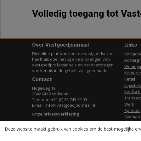
Volledig toegang tot Vas
Over Vastgoedjournaal
Links
Dit online platform voor de vastgoedsector
Vastgoe
heeft als doel het bij elkaar brengen van
Achterg
vastgoedprofessionals en het overdragen
Woningm
van kennis in de gehele vastgoedmarkt.
Kantore
Contact
Retail
Logistiek
Hogeweg 19
Juridisch
2042 GD Zandvoort
Transact
Telefoon: +31 (0) 23 743 49 09
Werk
E-mail:
info@vastgoedjournaal.nl
Specials
Onze privacyverklaring
Sitemap
Deze website maakt gebruik van cookies om de best mogelijke erv