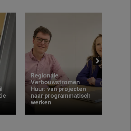
Next
Regionale
Verbouwstromen
‘We w
l
Huur: van projecten
koop
ie
naar programmatisch
gewo
werken
krijg