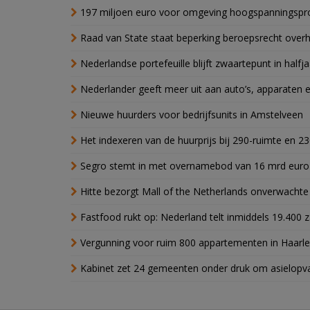
197 miljoen euro voor omgeving hoogspanningspr
Raad van State staat beperking beroepsrecht over
Nederlandse portefeuille blijft zwaartepunt in halfja
Nederlander geeft meer uit aan auto’s, apparaten 
Nieuwe huurders voor bedrijfsunits in Amstelveen
Het indexeren van de huurprijs bij 290-ruimte en 2
Segro stemt in met overnamebod van 16 mrd euro
Hitte bezorgt Mall of the Netherlands onverwacht
Fastfood rukt op: Nederland telt inmiddels 19.400 
Vergunning voor ruim 800 appartementen in Haarlem
Kabinet zet 24 gemeenten onder druk om asielopva