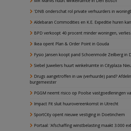
MR Marvis huurt winkelruimte in Den Bosch
'DNB onderschat rol private verhuurders in wonin
Aldebaran Commodities en K.E. Expeditie huren ka
BPD verkoopt 40 procent minder woningen, verlies
Ikea opent Plan & Order Point in Gouda
Fysio Jansen koopt pand Schoenmode Zeilberg in 
Siebel Juweliers huurt winkelruimte in Cityplaza Ni
Drugs aangetroffen in uw (verhuurde) pand? Afde
burgemeester
PGGM neemt risico op Poolse vastgoedleningen va
Impact Fit sluit huurovereenkomst in Utrecht
SportCity opent nieuwe vestiging in Doetinchem
Portaal: 'Afschaffing winstbelasting maakt 3.000 e