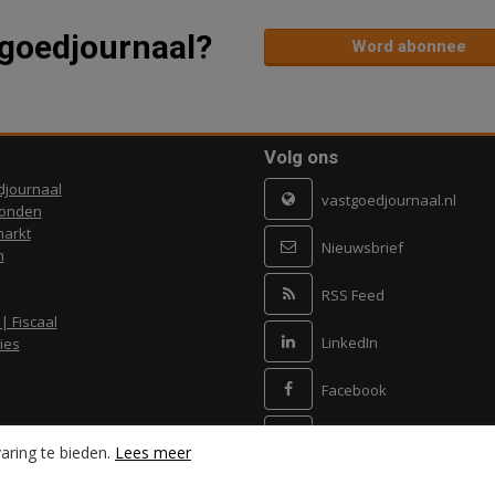
tgoedjournaal?
Word abonnee
Volg ons
djournaal
vastgoedjournaal.nl
ronden
arkt
Nieuwsbrief
n
RSS Feed
 | Fiscaal
LinkedIn
ies
Facebook
X
aring te bieden.
Lees meer