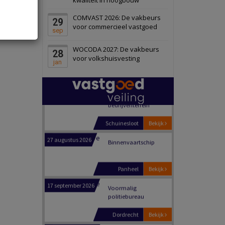
Schiedam
Bekijk
COMVAST 2026: De vakbeurs
29
22 september 2026
Attractiepark
voor commercieel vastgoed
sep
WOCODA 2027: De vakbeurs
28
Oranje
Bekijk
voor volkshuisvesting
jan
28 september 2026
Grootschalig
bedrijventerrein
Schuinesloot
Bekijk
27 augustus 2026
Binnenvaartschip
Panheel
Bekijk
17 september 2026
Voormalig
politiebureau
Dordrecht
Bekijk
17 september 2026
Voormalig
politiebureau