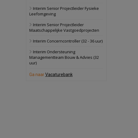
Interim Senior Projectleider Fysieke
Schuinesloot
Bekijk
Leefomgeving
27 augustus 2026
Binnenvaartschip
Interim Senior Projectleider
Maatschappelijke Vastgoedprojecten
Panheel
Bekijk
Interim Concerncontroller (32 - 36 uur)
17 september 2026
Voormalig
Interim Ondersteuning
politiebureau
Managementteam Bouw & Advies (32
uur)
Dordrecht
Bekijk
17 september 2026
Ga naar
Vacaturebank
Voormalig
politiebureau
Hilversum
Bekijk
17 september 2026
Voormalig
politiebureau
Zaandam
Bekijk
8 september 2026
Zorgcomplex