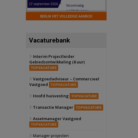
Hilversum
Bekijk
17 september 2026
BEKIJK HET VOLLEDIGE AANBOD
Voormalig
politiebureau
Zaandam
Bekijk
Vacaturebank
8 september 2026
Zorgcomplex
Interim Projectleider
Gebiedsontwikkeling (8 uur)
Zwanenburg
Bekijk
TOPVACATURE
6 oktober 2026
Transformatieobject
Vastgoedadviseur – Commercieel
Vastgoed
TOPVACATURE
Schiedam
Bekijk
Hoofd huisvesting
TOPVACATURE
22 september 2026
Attractiepark
Transactie Manager
TOPVACATURE
Assetmanager Vastgoed
Oranje
Bekijk
TOPVACATURE
28 september 2026
Grootschalig
Manager projecten
bedrijventerrein