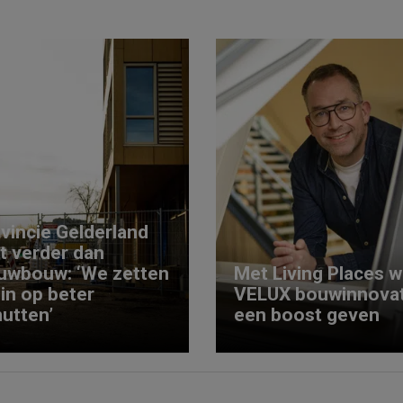
vincie Gelderland
kt verder dan
uwbouw: ‘We zetten
Met Living Places wi
 in op beter
VELUX bouwinnovat
utten’
een boost geven