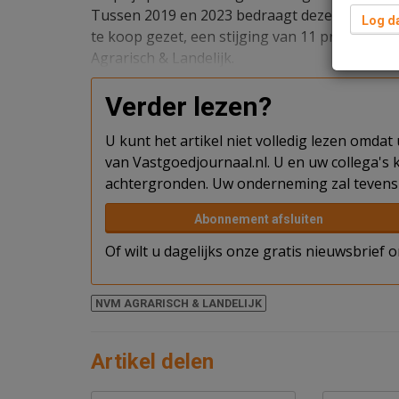
Tussen 2019 en 2023 bedraagt deze stijging zel
Log da
te koop gezet, een stijging van 11 procent ten 
Agrarisch & Landelijk.
Verder lezen?
U kunt het artikel niet volledig lezen omda
van Vastgoedjournaal.nl. U en uw collega's k
achtergronden. Uw onderneming zal tevens 
Abonnement afsluiten
Of wilt u dagelijks onze gratis nieuwsbrief
NVM AGRARISCH & LANDELIJK
Artikel delen