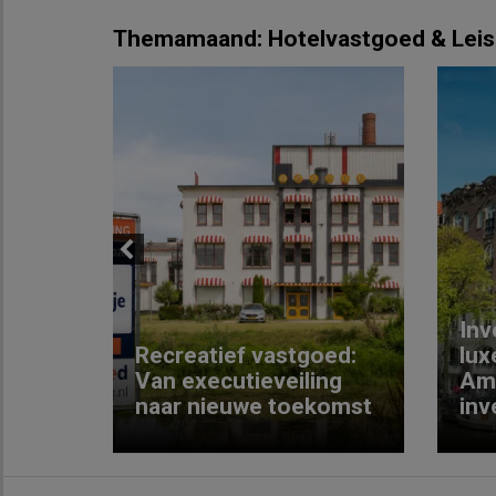
Themamaand: Hotelvastgoed & Leis
Previous
Inv
e
Recreatief vastgoed:
lux
t met
Van executieveiling
Am
naar nieuwe toekomst
inv