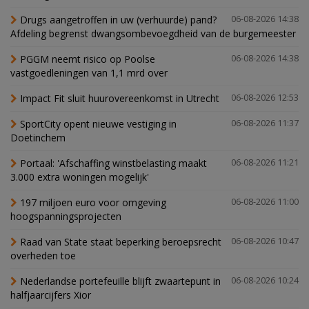
Drugs aangetroffen in uw (verhuurde) pand?
06-08-2026 14:38
Afdeling begrenst dwangsombevoegdheid van de burgemeester
PGGM neemt risico op Poolse
06-08-2026 14:38
vastgoedleningen van 1,1 mrd over
Impact Fit sluit huurovereenkomst in Utrecht
06-08-2026 12:53
SportCity opent nieuwe vestiging in
06-08-2026 11:37
Doetinchem
Portaal: 'Afschaffing winstbelasting maakt
06-08-2026 11:21
3.000 extra woningen mogelijk'
197 miljoen euro voor omgeving
06-08-2026 11:00
hoogspanningsprojecten
Raad van State staat beperking beroepsrecht
06-08-2026 10:47
overheden toe
Nederlandse portefeuille blijft zwaartepunt in
06-08-2026 10:24
halfjaarcijfers Xior