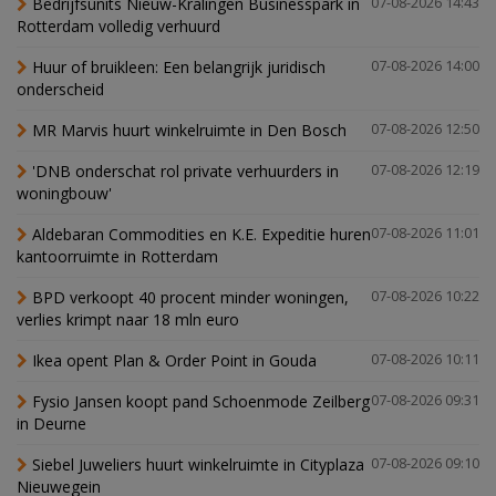
Bedrijfsunits Nieuw-Kralingen Businesspark in
07-08-2026 14:43
Rotterdam volledig verhuurd
Huur of bruikleen: Een belangrijk juridisch
07-08-2026 14:00
onderscheid
MR Marvis huurt winkelruimte in Den Bosch
07-08-2026 12:50
'DNB onderschat rol private verhuurders in
07-08-2026 12:19
woningbouw'
Aldebaran Commodities en K.E. Expeditie huren
07-08-2026 11:01
kantoorruimte in Rotterdam
BPD verkoopt 40 procent minder woningen,
07-08-2026 10:22
verlies krimpt naar 18 mln euro
Ikea opent Plan & Order Point in Gouda
07-08-2026 10:11
Fysio Jansen koopt pand Schoenmode Zeilberg
07-08-2026 09:31
in Deurne
Siebel Juweliers huurt winkelruimte in Cityplaza
07-08-2026 09:10
Nieuwegein