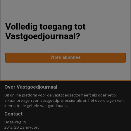
Volledig toegang tot
Vastgoedjournaal?
Word abonnee
Over Vastgoedjournaal
Dit online platform voor de vastgoedsector heeft als doel het bij
elkaar brengen van vastgoedprofessionals en het overdragen van
kennis in de gehele vastgoedmarkt.
Contact
Hogeweg 19
2042 GD Zandvoort