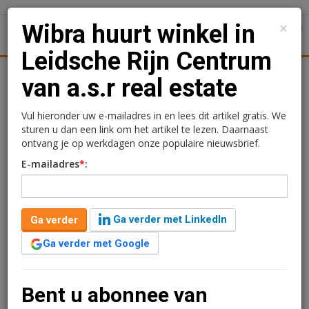
×
Wibra huurt winkel in
1
Toggl
Leidsche Rijn Centrum
tiek
Juridisch | Fiscaal
Transacties
Werk
Specials
van a.s.r real estate
Wibra huurt winkel in
Vul hieronder uw e-mailadres in en lees dit artikel gratis. We
sturen u dan een link om het artikel te lezen. Daarnaast
Leidsche Rijn Centrum
ontvang je op werkdagen onze populaire nieuwsbrief.
E-mailadres
*
:
van a.s.r real estate
Redactie
5 maart 2024 om 16:41
Ga verder met LinkedIn
Ga verder
2 jaar geleden aangepast
1 minuut leestijd
Ga verder met Google
Verder lezen?
U kunt het artikel niet volledig lezen omdat u nog
Bent u abonnee van
niet bent ingelogd. Log in of word abonnee van