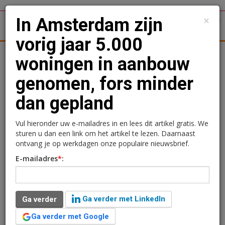
×
In Amsterdam zijn
1
Toggl
vorig jaar 5.000
tergronden
Woningmarkt
Kantoren
Retail
Logistiek
woningen in aanbouw
genomen, fors minder
In Amsterdam zijn vorig
dan gepland
jaar 5.000 woningen in
aanbouw genomen, fors
Vul hieronder uw e-mailadres in en lees dit artikel gratis. We
sturen u dan een link om het artikel te lezen. Daarnaast
minder dan gepland
ontvang je op werkdagen onze populaire nieuwsbrief.
E-mailadres
*
:
Lola Cooper
14 februari 2024 om 13:23
2 jaar geleden aangepast
1 minuut leestijd
Ga verder met LinkedIn
Ga verder
In 2023 zijn er in Amsterdam 5.000 woningen in
aanbouw genomen, wat 2.500 minder is dan gepland
Ga verder met Google