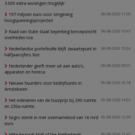
3.000 extra woningen mogelijk'
197 miljoen euro voor omgeving
06-08-2026 11:00
hoogspanningsprojecten
Raad van State staat beperking beroepsrecht
06-08-2026 10:47
overheden toe
Nederlandse portefeuille blijft zwaartepunt in
06-08-2026 10:24
halfjaarcijfers Xior
Nederlander geeft meer uit aan auto’s,
06-08-2026 09:25
apparaten en horeca
Nieuwe huurders voor bedrijfsunits in
05-08-2026 15:18
Amstelveen
Het indexeren van de huurprijs bij 290-ruimte
05-08-2026 14:53
en 230a-ruimte
Segro stemt in met overnamebod van 16 mrd
05-08-2026 12:28
euro
Hitte bezorgt Mall of the Netherlands
05-08-2026 11:42