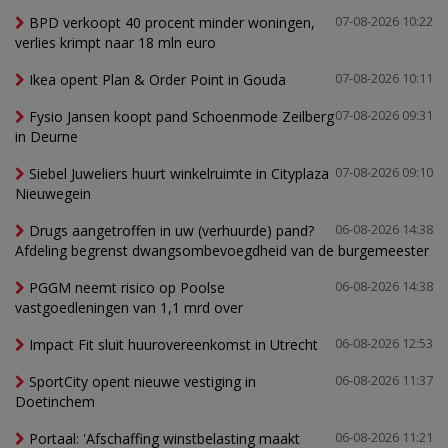
BPD verkoopt 40 procent minder woningen,
07-08-2026 10:22
verlies krimpt naar 18 mln euro
Ikea opent Plan & Order Point in Gouda
07-08-2026 10:11
Fysio Jansen koopt pand Schoenmode Zeilberg
07-08-2026 09:31
in Deurne
Siebel Juweliers huurt winkelruimte in Cityplaza
07-08-2026 09:10
Nieuwegein
Drugs aangetroffen in uw (verhuurde) pand?
06-08-2026 14:38
Afdeling begrenst dwangsombevoegdheid van de burgemeester
PGGM neemt risico op Poolse
06-08-2026 14:38
vastgoedleningen van 1,1 mrd over
Impact Fit sluit huurovereenkomst in Utrecht
06-08-2026 12:53
SportCity opent nieuwe vestiging in
06-08-2026 11:37
Doetinchem
Portaal: 'Afschaffing winstbelasting maakt
06-08-2026 11:21