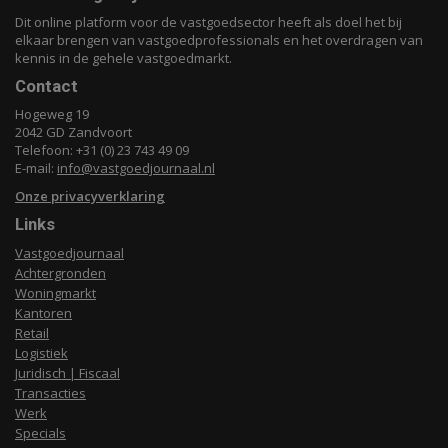
Dit online platform voor de vastgoedsector heeft als doel het bij
elkaar brengen van vastgoedprofessionals en het overdragen van
kennis in de gehele vastgoedmarkt.
Contact
Hogeweg 19
2042 GD Zandvoort
Telefoon: +31 (0) 23 743 49 09
E-mail:
info@vastgoedjournaal.nl
Onze privacyverklaring
Links
Vastgoedjournaal
Achtergronden
Woningmarkt
Kantoren
Retail
Logistiek
Juridisch | Fiscaal
Transacties
Werk
Specials