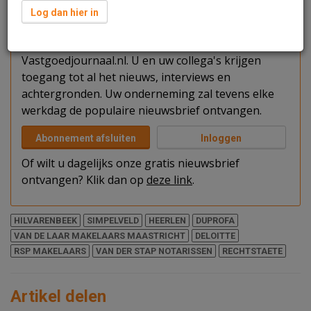
Verder lezen?
Log dan hier in
U kunt het artikel niet volledig lezen omdat u nog
niet bent ingelogd. Log in of word abonnee van
Vastgoedjournaal.nl. U en uw collega's krijgen
toegang tot al het nieuws, interviews en
achtergronden. Uw onderneming zal tevens elke
werkdag de populaire nieuwsbrief ontvangen.
Abonnement afsluiten
Inloggen
Of wilt u dagelijks onze gratis nieuwsbrief
ontvangen? Klik dan op
deze link
.
HILVARENBEEK
SIMPELVELD
HEERLEN
DUPROFA
VAN DE LAAR MAKELAARS MAASTRICHT
DELOITTE
RSP MAKELAARS
VAN DER STAP NOTARISSEN
RECHTSTAETE
Artikel delen