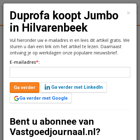
×
Duprofa koopt Jumbo
1
Toggl
in Hilvarenbeek
tiek
Juridisch | Fiscaal
Transacties
Werk
Specials
Vul hieronder uw e-mailadres in en lees dit artikel gratis. We
sturen u dan een link om het artikel te lezen. Daarnaast
Duprofa koopt Jumbo in
ontvang je op werkdagen onze populaire nieuwsbrief.
E-mailadres
*
:
Hilvarenbeek
Redactie
13 december 2023 om 12:52
Ga verder met LinkedIn
Ga verder
3 jaar geleden aangepast
1 minuut leestijd
Ga verder met Google
Particuliere investeerders hebben drie winkels in
Hilvarenbeek, Heerlen en Simpelveld verkocht. De
Jumbo aan de Hilverstraat 99 in Hilvarenbeek is
Bent u abonnee van
gekocht door het Duprofa Super Convenience Fund.
Vastgoedjournaal.nl?