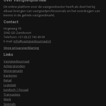
Over Vastgoedjournaal
Dit online platform voor de vastgoedsector heeft als doel het bij
elkaar brengen van vastgoedprofessionals en het overdragen van
kennis in de gehele vastgoedmarkt.
Contact
Hogeweg 19
2042 GD Zandvoort
Telefoon: +31 (0) 23 743 49 09
E-mail:
info@vastgoedjournaal.nl
Onze privacyverklaring
Links
Vastgoedjournaal
Achtergronden
Woningmarkt
Kantoren
Retail
Logistiek
Juridisch | Fiscaal
Transacties
Werk
Specials