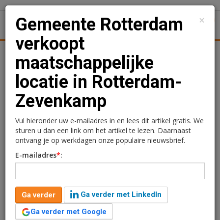
×
Gemeente Rotterdam
1
Toggl
verkoopt
tiek
Juridisch | Fiscaal
Transacties
Werk
Specials
maatschappelijke
locatie in Rotterdam-
Gemeente Rotterdam
Zevenkamp
verkoopt
maatschappelijke locatie
Vul hieronder uw e-mailadres in en lees dit artikel gratis. We
sturen u dan een link om het artikel te lezen. Daarnaast
in Rotterdam-Zevenkamp
ontvang je op werkdagen onze populaire nieuwsbrief.
E-mailadres
*
:
Redactie
12 december 2023 om 10:53
3 jaar geleden aangepast
1 minuut leestijd
Ga verder met LinkedIn
Ga verder
Gemeente Rotterdam heeft een bedrijfsgebouw met
maatschappelijke bestemming van circa 191 m2 aan de
Ga verder met Google