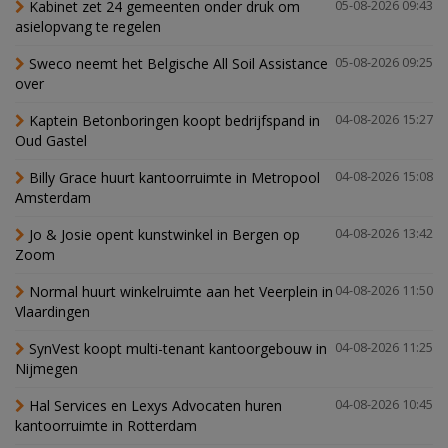
Kabinet zet 24 gemeenten onder druk om
05-08-2026 09:43
asielopvang te regelen
Sweco neemt het Belgische All Soil Assistance
05-08-2026 09:25
over
Kaptein Betonboringen koopt bedrijfspand in
04-08-2026 15:27
Oud Gastel
Billy Grace huurt kantoorruimte in Metropool
04-08-2026 15:08
Amsterdam
Jo & Josie opent kunstwinkel in Bergen op
04-08-2026 13:42
Zoom
Normal huurt winkelruimte aan het Veerplein in
04-08-2026 11:50
Vlaardingen
SynVest koopt multi-tenant kantoorgebouw in
04-08-2026 11:25
Nijmegen
Hal Services en Lexys Advocaten huren
04-08-2026 10:45
kantoorruimte in Rotterdam