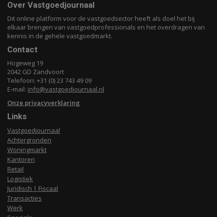
Over Vastgoedjournaal
Dit online platform voor de vastgoedsector heeft als doel het bij
elkaar brengen van vastgoedprofessionals en het overdragen van
kennis in de gehele vastgoedmarkt.
Contact
Hogeweg 19
2042 GD Zandvoort
Telefoon: +31 (0) 23 743 49 09
E-mail:
info@vastgoedjournaal.nl
Onze privacyverklaring
Links
Vastgoedjournaal
Achtergronden
Woningmarkt
Kantoren
Retail
Logistiek
Juridisch | Fiscaal
Transacties
Werk