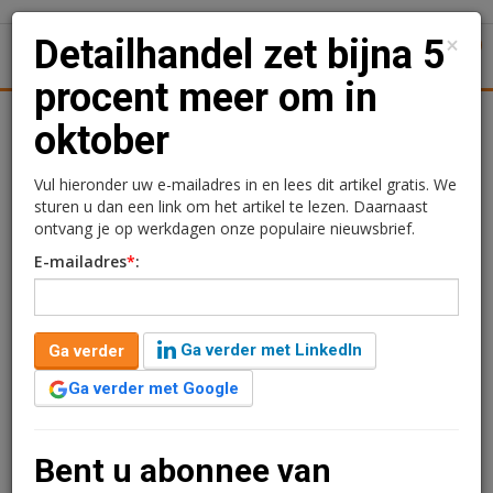
×
Detailhandel zet bijna 5
1
Toggl
procent meer om in
Achtergronden
Woningmarkt
Kantore
Nieuws
Uitgelicht
oktober
Detailhandel zet bijna 5
Vul hieronder uw e-mailadres in en lees dit artikel gratis. We
sturen u dan een link om het artikel te lezen. Daarnaast
procent meer om in
ontvang je op werkdagen onze populaire nieuwsbrief.
E-mailadres
*
:
oktober
Redactie
30 november 2023 om 09:20
Ga verder met LinkedIn
Ga verder
3 jaar geleden aangepast
2 minuten leestijd
Ga verder met Google
De detailhandel heeft in oktober 4,7 procent meer
omgezet dan in oktober 2022. De omzet van de
foodsector groeide met 6,0 procent, en de omzet van
Bent u abonnee van
de non-foodsector met 2,4 procent. Online is 2,9