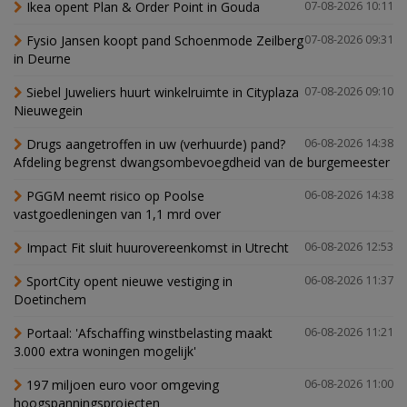
Ikea opent Plan & Order Point in Gouda
07-08-2026 10:11
Fysio Jansen koopt pand Schoenmode Zeilberg
07-08-2026 09:31
in Deurne
Siebel Juweliers huurt winkelruimte in Cityplaza
07-08-2026 09:10
Nieuwegein
Drugs aangetroffen in uw (verhuurde) pand?
06-08-2026 14:38
Afdeling begrenst dwangsombevoegdheid van de burgemeester
PGGM neemt risico op Poolse
06-08-2026 14:38
vastgoedleningen van 1,1 mrd over
Impact Fit sluit huurovereenkomst in Utrecht
06-08-2026 12:53
SportCity opent nieuwe vestiging in
06-08-2026 11:37
Doetinchem
Portaal: 'Afschaffing winstbelasting maakt
06-08-2026 11:21
3.000 extra woningen mogelijk'
197 miljoen euro voor omgeving
06-08-2026 11:00
hoogspanningsprojecten