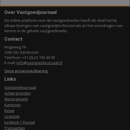
Over Vastgoedjournaal
Dit online platform voor de vastgoedsector heeft als doel het bij
elkaar brengen van vastgoedprofessionals en het overdragen van
kennis in de gehele vastgoedmarkt.
Contact
Hogeweg 19
2042 GD Zandvoort
Telefoon: +31 (0) 23 743 49 09
E-mail:
info@vastgoedjournaal.nl
Onze privacyverklaring
Links
Vastgoedjournaal
Achtergronden
Woningmarkt
Kantoren
Retail
Logistiek
Juridisch | Fiscaal
Transacties