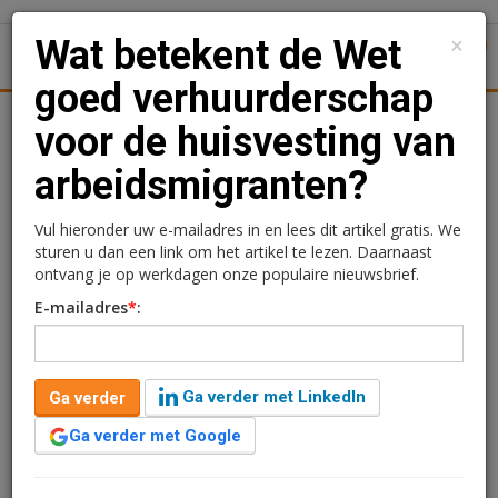
×
Wat betekent de Wet
1
Toggl
goed verhuurderschap
Logistiek
Juridisch | Fiscaal
Transacties
Werk
Spec
voor de huisvesting van
arbeidsmigranten?
Wat betekent de Wet goed
verhuurderschap voor de
Vul hieronder uw e-mailadres in en lees dit artikel gratis. We
sturen u dan een link om het artikel te lezen. Daarnaast
huisvesting van
ontvang je op werkdagen onze populaire nieuwsbrief.
E-mailadres
*
:
arbeidsmigranten?
Redactie
13 oktober 2023 om 09:38
Ga verder met LinkedIn
Ga verder
3 jaar geleden aangepast
11 minuten leestijd
Ga verder met Google
De Wet goed verhuurderschap heeft de nodige
gevolgen voor verhuurders van woon- en