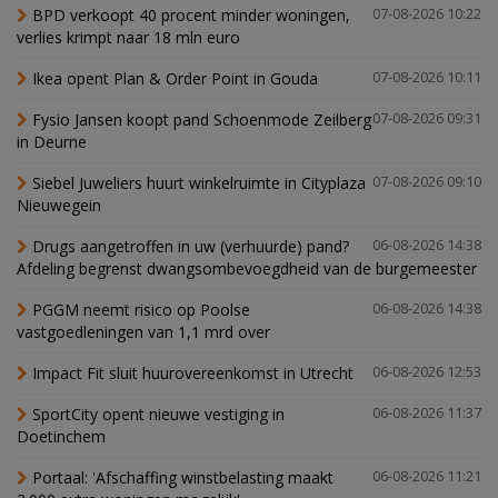
BPD verkoopt 40 procent minder woningen,
07-08-2026 10:22
verlies krimpt naar 18 mln euro
Ikea opent Plan & Order Point in Gouda
07-08-2026 10:11
Fysio Jansen koopt pand Schoenmode Zeilberg
07-08-2026 09:31
in Deurne
Siebel Juweliers huurt winkelruimte in Cityplaza
07-08-2026 09:10
Nieuwegein
Drugs aangetroffen in uw (verhuurde) pand?
06-08-2026 14:38
Afdeling begrenst dwangsombevoegdheid van de burgemeester
PGGM neemt risico op Poolse
06-08-2026 14:38
vastgoedleningen van 1,1 mrd over
Impact Fit sluit huurovereenkomst in Utrecht
06-08-2026 12:53
SportCity opent nieuwe vestiging in
06-08-2026 11:37
Doetinchem
Portaal: 'Afschaffing winstbelasting maakt
06-08-2026 11:21