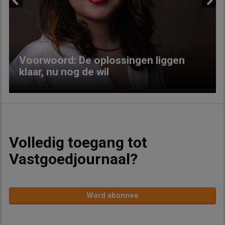
Previous
Next
Voorwoord: De oplossingen liggen
klaar, nu nog de wil
Volledig toegang tot
Vastgoedjournaal?
Word abonnee