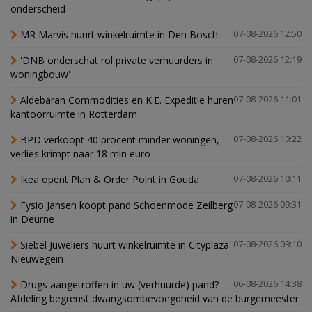
onderscheid
MR Marvis huurt winkelruimte in Den Bosch
07-08-2026 12:50
'DNB onderschat rol private verhuurders in
07-08-2026 12:19
woningbouw'
Aldebaran Commodities en K.E. Expeditie huren
07-08-2026 11:01
kantoorruimte in Rotterdam
BPD verkoopt 40 procent minder woningen,
07-08-2026 10:22
verlies krimpt naar 18 mln euro
Ikea opent Plan & Order Point in Gouda
07-08-2026 10:11
Fysio Jansen koopt pand Schoenmode Zeilberg
07-08-2026 09:31
in Deurne
Siebel Juweliers huurt winkelruimte in Cityplaza
07-08-2026 09:10
Nieuwegein
Drugs aangetroffen in uw (verhuurde) pand?
06-08-2026 14:38
Afdeling begrenst dwangsombevoegdheid van de burgemeester