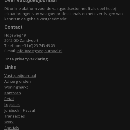
Over Vastgoedjournaal
Dit online platform voor de vastgoedsector heeft als doel het bij
elkaar brengen van vastgoedprofessionals en het overdragen van
kennis in de gehele vastgoedmarkt.
Contact
Hogeweg 19
2042 GD Zandvoort
Telefoon: +31 (0) 23 743 49 09
E-mail:
info@vastgoedjournaal.nl
Onze privacyverklaring
Links
Vastgoedjournaal
Achtergronden
Woningmarkt
Kantoren
Retail
Logistiek
Juridisch | Fiscaal
Transacties
Werk
Specials