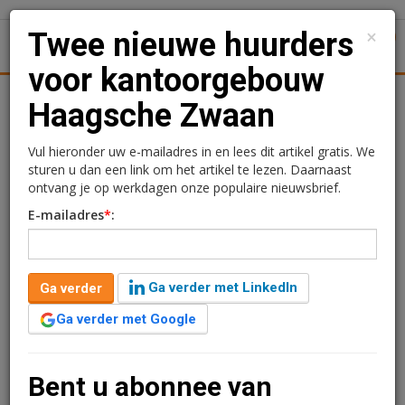
×
Twee nieuwe huurders
1
Toggl
voor kantoorgebouw
ningmarkt
Kantoren
Retail
Logistiek
Juridisch | Fisca
Haagsche Zwaan
Twee nieuwe huurders
Vul hieronder uw e-mailadres in en lees dit artikel gratis. We
sturen u dan een link om het artikel te lezen. Daarnaast
voor kantoorgebouw
ontvang je op werkdagen onze populaire nieuwsbrief.
E-mailadres
*
:
Haagsche Zwaan
Redactie
9 oktober 2023 om 09:10
Ga verder met LinkedIn
Ga verder
3 jaar geleden aangepast
1 minuut leestijd
Ga verder met Google
Digidentity en PMA Pensioenen huren respectievelijk
1.030 m2 en 508 m2 in kantoorgebouw de Haagsche
Zwaan in Den Haag. Daarnaast hebben huidige
Bent u abonnee van
huurders The Office Operator en BB Capital