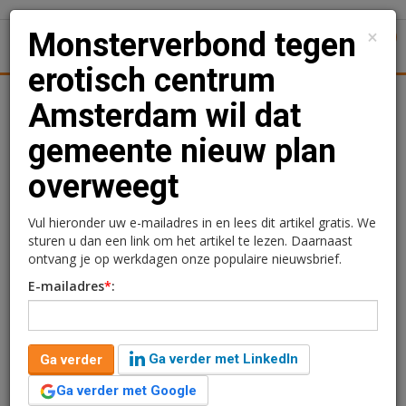
×
Monsterverbond tegen
1
Toggl
erotisch centrum
Achtergronden
Woningmarkt
Kantore
Nieuws
Uitgelicht
Amsterdam wil dat
gemeente nieuw plan
Monsterverbond tegen
overweegt
erotisch centrum
Amsterdam wil dat
Vul hieronder uw e-mailadres in en lees dit artikel gratis. We
sturen u dan een link om het artikel te lezen. Daarnaast
gemeente nieuw plan
ontvang je op werkdagen onze populaire nieuwsbrief.
E-mailadres
*
:
overweegt
Redactie
14 september 2023 om 16:23
Ga verder met LinkedIn
Ga verder
3 jaar geleden aangepast
4 minuten leestijd
Ga verder met Google
Het Monsterverbond tegen een erotisch centrum