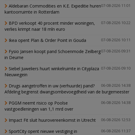
Aldebaran Commodities en K.E. Expeditie huren
07-08-2026 11:01
kantoorruimte in Rotterdam
BPD verkoopt 40 procent minder woningen,
07-08-2026 10:22
verlies krimpt naar 18 mln euro
Ikea opent Plan & Order Point in Gouda
07-08-2026 10:11
Fysio Jansen koopt pand Schoenmode Zeilberg
07-08-2026 09:31
in Deurne
Siebel Juweliers huurt winkelruimte in Cityplaza
07-08-2026 09:10
Nieuwegein
Drugs aangetroffen in uw (verhuurde) pand?
06-08-2026 14:38
Afdeling begrenst dwangsombevoegdheid van de burgemeester
PGGM neemt risico op Poolse
06-08-2026 14:38
vastgoedleningen van 1,1 mrd over
Impact Fit sluit huurovereenkomst in Utrecht
06-08-2026 12:53
SportCity opent nieuwe vestiging in
06-08-2026 11:37