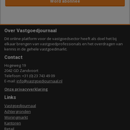
Word abonnee
Over Vastgoedjournaal
Dit online platform voor de vastgoedsector heeft als doel het bij
elkaar brengen van vastgoedprofessionals en het overdragen van
kennis in de gehele vastgoedmarkt.
Contact
Hogeweg 19
2042 GD Zandvoort
Telefoon: +31 (0) 23 743 49 09
E-mail:
info@vastgoedjournaal.nl
Onze privacyverklaring
Links
Vastgoedjournaal
Achtergronden
Woningmarkt
Kantoren
Retail