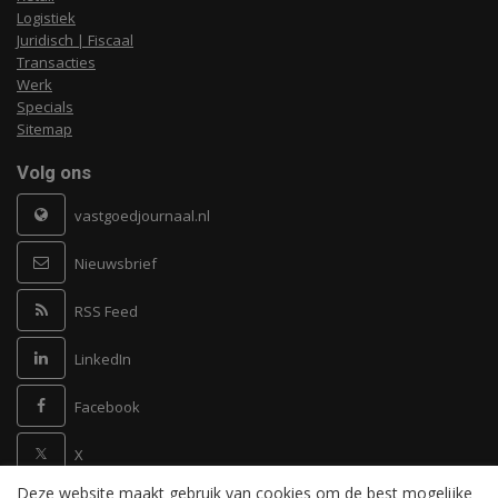
Logistiek
Juridisch | Fiscaal
Transacties
Werk
Specials
Sitemap
Volg ons
vastgoedjournaal.nl
Nieuwsbrief
RSS Feed
LinkedIn
Facebook
X
Deze website maakt gebruik van cookies om de best mogelijke