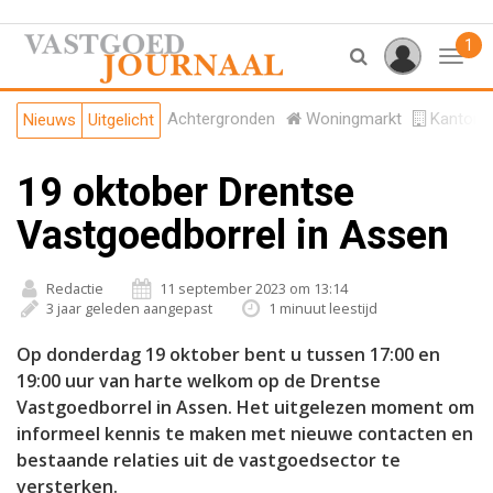
1
Toggl
Achtergronden
Woningmarkt
Kantore
Nieuws
Uitgelicht
19 oktober Drentse
Vastgoedborrel in Assen
Redactie
11 september 2023 om 13:14
3 jaar geleden aangepast
1 minuut leestijd
Op donderdag 19 oktober bent u tussen 17:00 en
19:00 uur van harte welkom op de Drentse
Vastgoedborrel in Assen. Het uitgelezen moment om
informeel kennis te maken met nieuwe contacten en
bestaande relaties uit de vastgoedsector te
versterken.