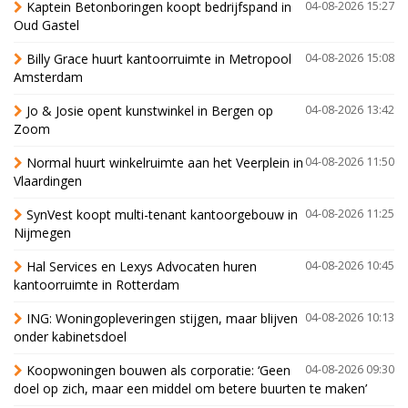
Kaptein Betonboringen koopt bedrijfspand in
04-08-2026 15:27
Oud Gastel
Billy Grace huurt kantoorruimte in Metropool
04-08-2026 15:08
Amsterdam
Jo & Josie opent kunstwinkel in Bergen op
04-08-2026 13:42
Zoom
Normal huurt winkelruimte aan het Veerplein in
04-08-2026 11:50
Vlaardingen
SynVest koopt multi-tenant kantoorgebouw in
04-08-2026 11:25
Nijmegen
Hal Services en Lexys Advocaten huren
04-08-2026 10:45
kantoorruimte in Rotterdam
ING: Woningopleveringen stijgen, maar blijven
04-08-2026 10:13
onder kabinetsdoel
Koopwoningen bouwen als corporatie: ‘Geen
04-08-2026 09:30
doel op zich, maar een middel om betere buurten te maken’