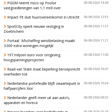
PGGM neemt risico op Poolse
06-08-2026 14:38
vastgoedleningen van 1,1 mrd over
Impact Fit sluit huurovereenkomst in Utrecht
06-08-2026 12:53
SportCity opent nieuwe vestiging in
06-08-2026 11:37
Doetinchem
Portaal: 'Afschaffing winstbelasting maakt
06-08-2026 11:21
3.000 extra woningen mogelijk'
197 miljoen euro voor omgeving
06-08-2026 11:00
hoogspanningsprojecten
Raad van State staat beperking beroepsrecht
06-08-2026 10:47
overheden toe
Nederlandse portefeuille blijft zwaartepunt in
06-08-2026 10:24
halfjaarcijfers Xior
Nederlander geeft meer uit aan auto’s,
06-08-2026 09:25
apparaten en horeca
Nieuwe huurders voor bedrijfsunits in
05-08-2026 15:18