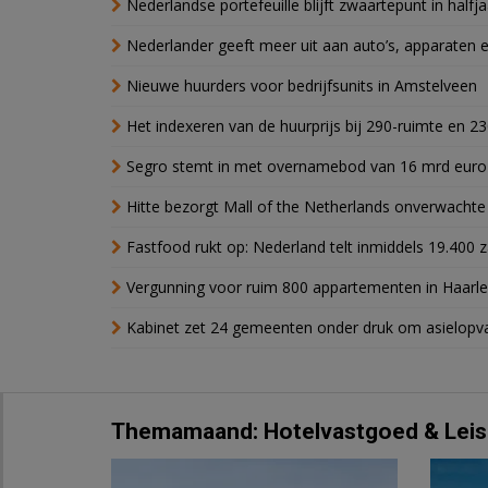
Nederlandse portefeuille blijft zwaartepunt in halfja
Nederlander geeft meer uit aan auto’s, apparaten 
Nieuwe huurders voor bedrijfsunits in Amstelveen
Het indexeren van de huurprijs bij 290-ruimte en 2
Segro stemt in met overnamebod van 16 mrd euro
Hitte bezorgt Mall of the Netherlands onverwacht
Fastfood rukt op: Nederland telt inmiddels 19.400 
Vergunning voor ruim 800 appartementen in Haarlem
Kabinet zet 24 gemeenten onder druk om asielopva
Themamaand: Hotelvastgoed & Leis