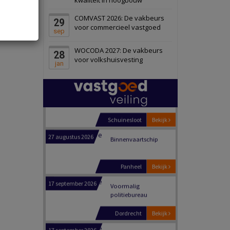
Schiedam
Bekijk
COMVAST 2026: De vakbeurs
29
22 september 2026
Attractiepark
voor commercieel vastgoed
sep
WOCODA 2027: De vakbeurs
28
Oranje
Bekijk
voor volkshuisvesting
jan
28 september 2026
Grootschalig
bedrijventerrein
Schuinesloot
Bekijk
27 augustus 2026
Binnenvaartschip
Panheel
Bekijk
17 september 2026
Voormalig
politiebureau
Dordrecht
Bekijk
17 september 2026
Voormalig
politiebureau