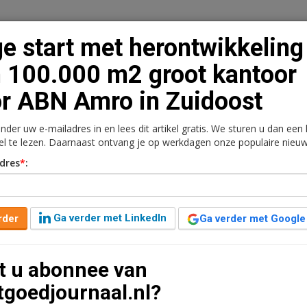
e start met herontwikkeling
 100.000 m2 groot kantoor
r ABN Amro in Zuidoost
n
Vacaturebank
Contact
Abonnementen
onder uw e-mailadres in en lees dit artikel gratis. We sturen u dan een
rkt
Kantoren
Retail
Logistiek
Juridisch | Fiscaa
kel te lezen. Daarnaast ontvang je op werkdagen onze populaire nieuw
dres
*
:
twikkeling van 100.000
r ABN Amro in Zuidoost
Ga verder met LinkedIn
rder
Ga verder met Google
3 jaar geleden aangepast
2 minuten leestijd
t u abonnee van
jn begonnen met de herontwikkeling van het gebouw
tgoedjournaal.nl?
gadreef in Amsterdam Zuidoost.