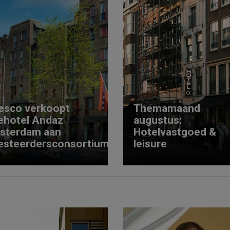
esco verkoopt
Themamaand
ehotel Andaz
augustus:
sterdam aan
Hotelvastgoed &
esteerdersconsortium
leisure