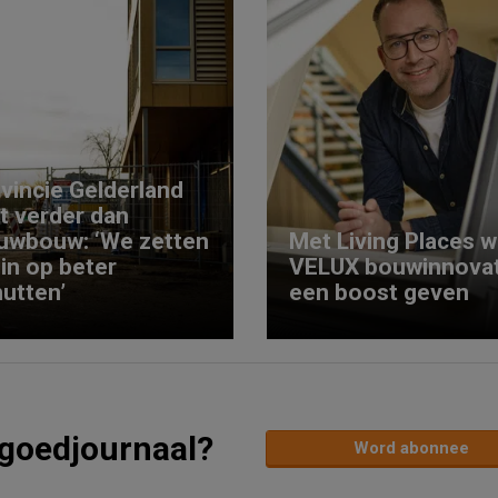
vincie Gelderland
kt verder dan
uwbouw: ‘We zetten
Met Living Places wi
 in op beter
VELUX bouwinnovat
utten’
een boost geven
tgoedjournaal?
Word abonnee