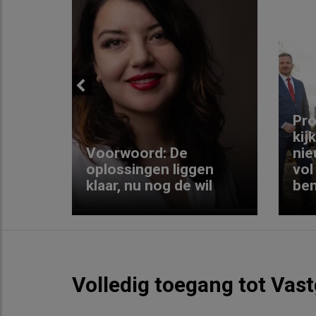
Previous
ng:
Pro
kij
Voorwoord: De
nie
ke
oplossingen liggen
vol
klaar, nu nog de wil
ben
Volledig toegang tot Vas