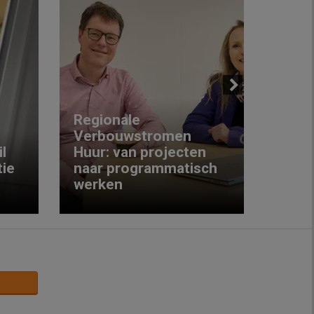
Next
Regionale
Verbouwstromen
‘We w
l
Huur: van projecten
koop
ie
naar programmatisch
gewo
werken
krijg