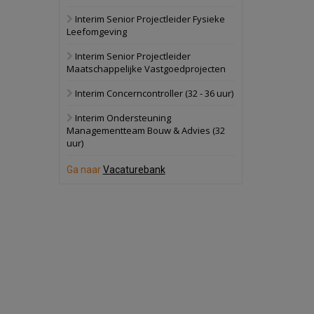
Interim Senior Projectleider Fysieke
Schuinesloot
Bekijk
Leefomgeving
27 augustus 2026
Binnenvaartschip
Interim Senior Projectleider
Maatschappelijke Vastgoedprojecten
Panheel
Bekijk
Interim Concerncontroller (32 - 36 uur)
17 september 2026
Voormalig
Interim Ondersteuning
politiebureau
Managementteam Bouw & Advies (32
uur)
Dordrecht
Bekijk
17 september 2026
Ga naar
Vacaturebank
Voormalig
politiebureau
Hilversum
Bekijk
17 september 2026
Voormalig
politiebureau
Zaandam
Bekijk
8 september 2026
Zorgcomplex