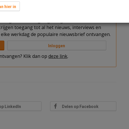
n hier in
t u nog niet bent ingelogd. Log in of word abonnee
rijgen toegang tot al het nieuws, interviews en
elke werkdag de populaire nieuwsbrief ontvangen.
Inloggen
 ontvangen? Klik dan op
deze link
.
op LinkedIn
Delen op Facebook