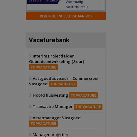
Hilversum
Bekijk
17 september 2026
BEKIJK HET VOLLEDIGE AANBOD
Voormalig
politiebureau
Zaandam
Bekijk
Vacaturebank
8 september 2026
Zorgcomplex
Interim Projectleider
Gebiedsontwikkeling (8 uur)
Zwanenburg
Bekijk
TOPVACATURE
6 oktober 2026
Transformatieobject
Vastgoedadviseur – Commercieel
Vastgoed
TOPVACATURE
Schiedam
Bekijk
Hoofd huisvesting
TOPVACATURE
22 september 2026
Attractiepark
Transactie Manager
TOPVACATURE
Assetmanager Vastgoed
Oranje
Bekijk
TOPVACATURE
28 september 2026
Grootschalig
Manager projecten
bedrijventerrein