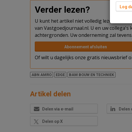
Verder lezen?
Log da
U kunt het artikel niet volledig lezen omda
van Vastgoedjournaal.nl. U en uw collega's k
achtergronden. Uw onderneming zal tevens 
Abonnement afsluiten
Of wilt u dagelijks onze gratis nieuwsbrief
ABN AMRO
EDGE
BAM BOUW EN TECHNIEK
Artikel delen
Delen via e-mail
Delen 
Delen op X