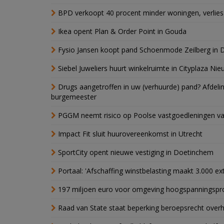
BPD verkoopt 40 procent minder woningen, verlies
Ikea opent Plan & Order Point in Gouda
Fysio Jansen koopt pand Schoenmode Zeilberg in 
Siebel Juweliers huurt winkelruimte in Cityplaza Ni
Drugs aangetroffen in uw (verhuurde) pand? Afde
burgemeester
PGGM neemt risico op Poolse vastgoedleningen va
Impact Fit sluit huurovereenkomst in Utrecht
SportCity opent nieuwe vestiging in Doetinchem
Portaal: 'Afschaffing winstbelasting maakt 3.000 e
197 miljoen euro voor omgeving hoogspanningspr
Raad van State staat beperking beroepsrecht over