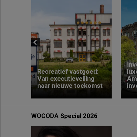
Previous
Inv
e
Recreatief vastgoed:
lux
t met
Van executieveiling
Am
naar nieuwe toekomst
inv
WOCODA Special 2026