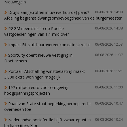
Nieuwegein
Drugs aangetroffen in uw (verhuurde) pand?
06-08-2026 14:38
Afdeling begrenst dwangsombevoegdheid van de burgemeester
PGGM neemt risico op Poolse
06-08-2026 14:38
vastgoedleningen van 1,1 mrd over
Impact Fit sluit huurovereenkomst in Utrecht
06-08-2026 12:53
SportCity opent nieuwe vestiging in
06-08-2026 11:37
Doetinchem
Portaal: 'Afschaffing winstbelasting maakt
06-08-2026 11:21
3.000 extra woningen mogelijk'
197 miljoen euro voor omgeving
06-08-2026 11:00
hoogspanningsprojecten
Raad van State staat beperking beroepsrecht
06-08-2026 10:47
overheden toe
Nederlandse portefeuille blijft zwaartepunt in
06-08-2026 10:24
halfjaarcijfers Xior