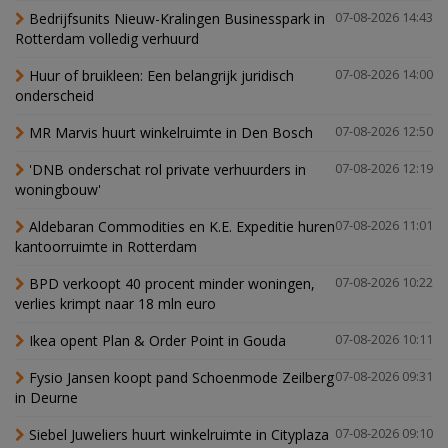
Bedrijfsunits Nieuw-Kralingen Businesspark in
07-08-2026 14:43
Rotterdam volledig verhuurd
Huur of bruikleen: Een belangrijk juridisch
07-08-2026 14:00
onderscheid
MR Marvis huurt winkelruimte in Den Bosch
07-08-2026 12:50
'DNB onderschat rol private verhuurders in
07-08-2026 12:19
woningbouw'
Aldebaran Commodities en K.E. Expeditie huren
07-08-2026 11:01
kantoorruimte in Rotterdam
BPD verkoopt 40 procent minder woningen,
07-08-2026 10:22
verlies krimpt naar 18 mln euro
Ikea opent Plan & Order Point in Gouda
07-08-2026 10:11
Fysio Jansen koopt pand Schoenmode Zeilberg
07-08-2026 09:31
in Deurne
Siebel Juweliers huurt winkelruimte in Cityplaza
07-08-2026 09:10