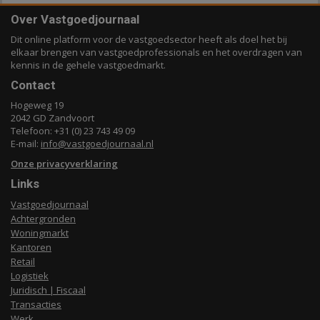
Over Vastgoedjournaal
Dit online platform voor de vastgoedsector heeft als doel het bij
elkaar brengen van vastgoedprofessionals en het overdragen van
kennis in de gehele vastgoedmarkt.
Contact
Hogeweg 19
2042 GD Zandvoort
Telefoon: +31 (0) 23 743 49 09
E-mail:
info@vastgoedjournaal.nl
Onze privacyverklaring
Links
Vastgoedjournaal
Achtergronden
Woningmarkt
Kantoren
Retail
Logistiek
Juridisch | Fiscaal
Transacties
Werk