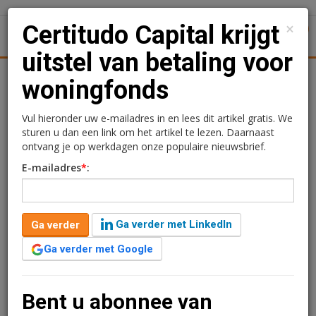
×
Certitudo Capital krijgt
1
Toggl
uitstel van betaling voor
Logistiek
Juridisch | Fiscaal
Transacties
Werk
Spe
woningfonds
Certitudo Capital krijgt
Vul hieronder uw e-mailadres in en lees dit artikel gratis. We
sturen u dan een link om het artikel te lezen. Daarnaast
uitstel van betaling voor
ontvang je op werkdagen onze populaire nieuwsbrief.
E-mailadres
*
:
woningfonds
Lola Cooper
25 augustus 2023 om 09:54
Ga verder met LinkedIn
Ga verder
3 jaar geleden aangepast
3 minuten leestijd
Ga verder met Google
Certitudo Residential Growth Fund, een woningfonds
van Certitudo Capital, heeft uitstel van betaling
gekregen, zo blijkt uit het Centraal Insolventieregister.
Bent u abonnee van
Sinds 2022 heeft de ontwikkelaar een aantal