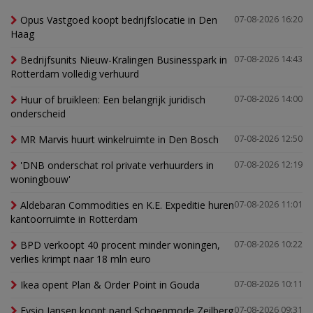
Opus Vastgoed koopt bedrijfslocatie in Den
07-08-2026 16:20
Haag
Bedrijfsunits Nieuw-Kralingen Businesspark in
07-08-2026 14:43
Rotterdam volledig verhuurd
Huur of bruikleen: Een belangrijk juridisch
07-08-2026 14:00
onderscheid
MR Marvis huurt winkelruimte in Den Bosch
07-08-2026 12:50
'DNB onderschat rol private verhuurders in
07-08-2026 12:19
woningbouw'
Aldebaran Commodities en K.E. Expeditie huren
07-08-2026 11:01
kantoorruimte in Rotterdam
BPD verkoopt 40 procent minder woningen,
07-08-2026 10:22
verlies krimpt naar 18 mln euro
Ikea opent Plan & Order Point in Gouda
07-08-2026 10:11
Fysio Jansen koopt pand Schoenmode Zeilberg
07-08-2026 09:31