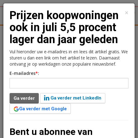
×
Prijzen koopwoningen
1
Toggl
ook in juli 5,5 procent
tergronden
Woningmarkt
Kantoren
Retail
Logistiek
lager dan jaar geleden
Prijzen koopwoningen
Vul hieronder uw e-mailadres in en lees dit artikel gratis. We
sturen u dan een link om het artikel te lezen. Daarnaast
ook in juli 5,5 procent
ontvang je op werkdagen onze populaire nieuwsbrief.
E-mailadres
*
:
lager dan jaar geleden
Redactie
22 augustus 2023 om 00:10
Ga verder met LinkedIn
Ga verder
3 jaar geleden aangepast
1 minuut leestijd
Ga verder met Google
De prijzen van bestaande koopwoningen waren in juli
2023 gemiddeld 5,5 procent lager dan een jaar
geleden. De jaar-op-jaardaling is gelijk aan die van juni.
Bent u abonnee van