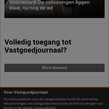
Voorwoord: De oplossingen liggen
klaar, nu nog de wil
Volledig toegang tot
Vastgoedjournaal?
Word abonnee
Over Vastgoedjournaal
Dit online platform voor de vastgoedsector heeft als doel het bij
elkaar brengen van vastgoedprofessionals en het overdragen van
kennis in de gehele vastgoedmarkt.