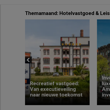
Themamaand: Hotelvastgoed & Leis
Previous
Inv
e
Recreatief vastgoed:
lux
t met
Van executieveiling
Am
naar nieuwe toekomst
inv