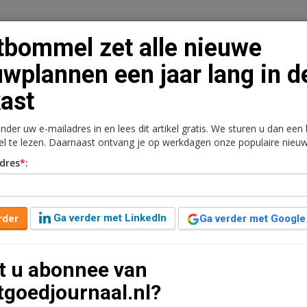
tbommel zet alle nieuwe
wplannen een jaar lang in d
kast
n
Vacaturebank
Contact
Abonnementen
onder uw e-mailadres in en lees dit artikel gratis. We sturen u dan een
rkt
Kantoren
Retail
Logistiek
Juridisch | Fiscaa
kel te lezen. Daarnaast ontvang je op werkdagen onze populaire nieuw
dres
*
:
nieuwe bouwplannen een
Ga verder met LinkedIn
rder
Ga verder met Google
t u abonnee van
tgoedjournaal.nl?