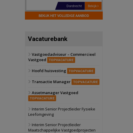
Dordrecht
Bekijk
17 september 2026
BEKIJK HET VOLLEDIGE AANBOD
Voormalig
politiebureau
Hilversum
Bekijk
Vacaturebank
17 september 2026
Voormalig
politiebureau
Vastgoedadviseur – Commercieel
Vastgoed
Zaandam
Bekijk
TOPVACATURE
8 september 2026
Hoofd huisvesting
Zorgcomplex
TOPVACATURE
Transactie Manager
TOPVACATURE
Zwanenburg
Bekijk
Assetmanager Vastgoed
6 oktober 2026
Transformatieobject
TOPVACATURE
Interim Senior Projectleider Fysieke
Leefomgeving
Schiedam
Bekijk
22 september 2026
Interim Senior Projectleider
Attractiepark
Maatschappelijke Vastgoedprojecten