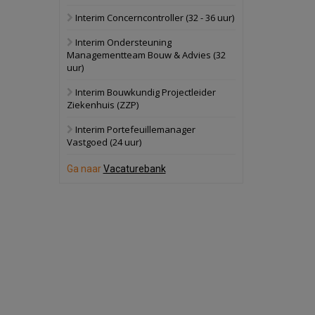
Interim Concerncontroller (32 - 36 uur)
Oranje
Bekijk
Interim Ondersteuning
28 september 2026
Grootschalig
Managementteam Bouw & Advies (32
bedrijventerrein
uur)
Schuinesloot
Bekijk
Interim Bouwkundig Projectleider
Ziekenhuis (ZZP)
27 augustus 2026
Binnenvaartschip
Interim Portefeuillemanager
Vastgoed (24 uur)
Panheel
Bekijk
Ga naar
Vacaturebank
17 september 2026
Voormalig
politiebureau
Dordrecht
Bekijk
17 september 2026
Voormalig
politiebureau
Hilversum
Bekijk
17 september 2026
Voormalig
politiebureau