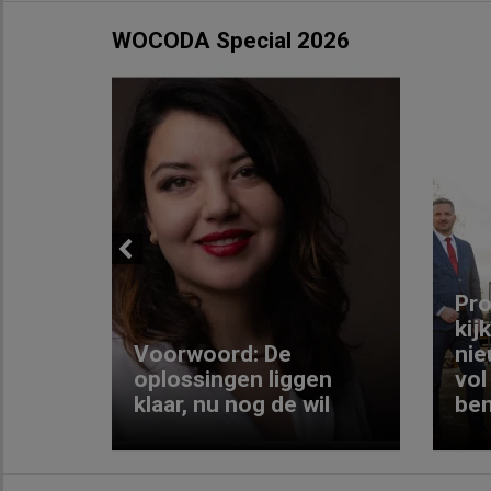
WOCODA Special 2026
Previous
ng:
Pro
kij
Voorwoord: De
nie
ke
oplossingen liggen
vol
klaar, nu nog de wil
ben