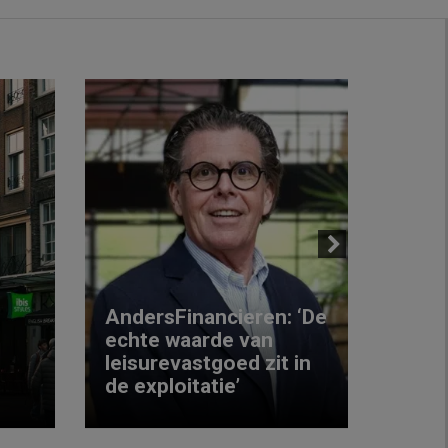
Next
AndersFinancieren: ‘De
echte waarde van
Elke
leisurevastgoed zit in
hote
de exploitatie’
inzic