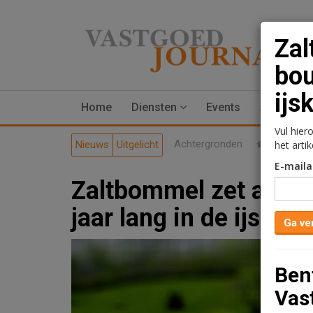
Zal
bou
ijs
Home
Diensten
Events
Advertere
Vul hier
Achtergronden
Woningma
Nieuws
Uitgelicht
het arti
E-maila
Zaltbommel zet alle 
jaar lang in de ijskast
Ga ve
Ben
Vas