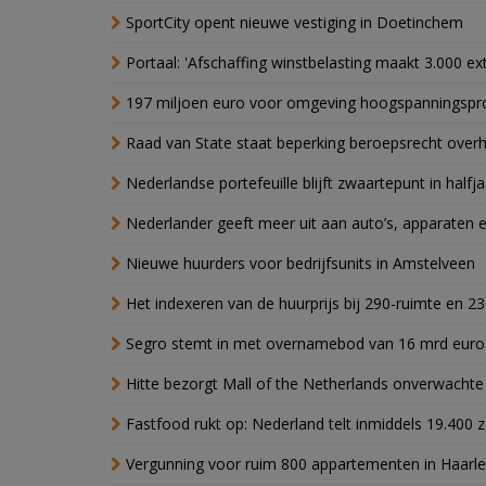
SportCity opent nieuwe vestiging in Doetinchem
Portaal: 'Afschaffing winstbelasting maakt 3.000 e
197 miljoen euro voor omgeving hoogspanningspr
Raad van State staat beperking beroepsrecht over
Nederlandse portefeuille blijft zwaartepunt in halfja
Nederlander geeft meer uit aan auto’s, apparaten 
Nieuwe huurders voor bedrijfsunits in Amstelveen
Het indexeren van de huurprijs bij 290-ruimte en 2
Segro stemt in met overnamebod van 16 mrd euro
Hitte bezorgt Mall of the Netherlands onverwacht
Fastfood rukt op: Nederland telt inmiddels 19.400 
Vergunning voor ruim 800 appartementen in Haarlem