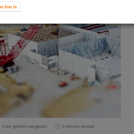
n hier in
3 jaar geleden aangepast
2 minuten leestijd