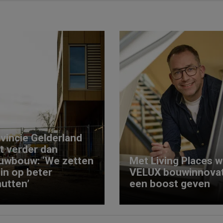
vincie Gelderland
kt verder dan
uwbouw: ‘We zetten
Met Living Places wi
 in op beter
VELUX bouwinnovat
utten’
een boost geven