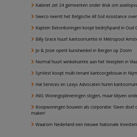
Kabinet zet 24 gemeenten onder druk om asielopva
Sweco neemt het Belgische All Soil Assistance over
Kaptein Betonboringen koopt bedrijfspand in Oud 
Billy Grace huurt kantoorruimte in Metropool Ams
Jo & Josie opent kunstwinkel in Bergen op Zoom
Normal huurt winkelruimte aan het Veerplein in Vla
SynVest koopt multi-tenant kantoorgebouw in Nij
Hal Services en Lexys Advocaten huren kantoorrui
ING: Woningopleveringen stijgen, maar blijven ond
Koopwoningen bouwen als corporatie: ‘Geen doel o
maken’
Waarom Nederland een nieuwe Nationale Invester