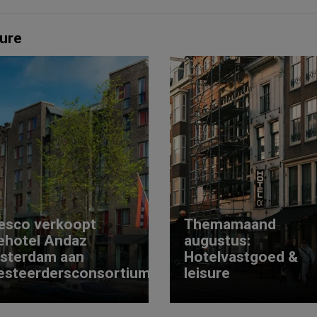
ure
esco verkoopt
Themamaand
ehotel Andaz
augustus:
sterdam aan
Hotelvastgoed &
esteerdersconsortium
leisure