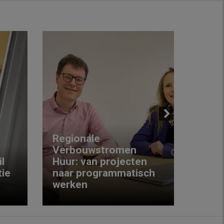
Next
Regionale
Verbouwstromen
‘We w
l
Huur: van projecten
koop
ie
naar programmatisch
gewo
werken
krijg