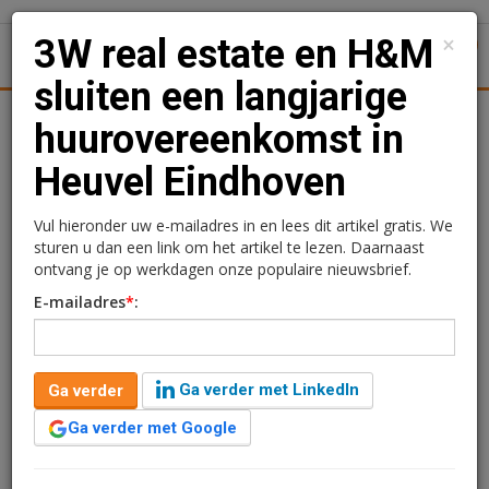
×
3W real estate en H&M
1
Toggl
sluiten een langjarige
tiek
Juridisch | Fiscaal
Transacties
Werk
Specials
huurovereenkomst in
Heuvel Eindhoven
3W real estate en H&M
sluiten een langjarige
Vul hieronder uw e-mailadres in en lees dit artikel gratis. We
sturen u dan een link om het artikel te lezen. Daarnaast
huurovereenkomst in
ontvang je op werkdagen onze populaire nieuwsbrief.
E-mailadres
*
:
Heuvel Eindhoven
Redactie
31 juli 2023 om 12:42
1 minuut leestijd
Ga verder met LinkedIn
Ga verder
3W real estate, sinds eind 2022 met AT Capital eigenaar
Ga verder met Google
van winkelcentrum Heuvel in Eindhoven, heeft de
huurrelatie met H&M langjarig verlengd.