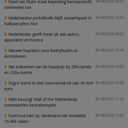
Raad van State staat beperking beroepsrecht
06-08-2026 10:47
overheden toe
Nederlandse portefeuille blijft zwaartepunt in
06-08-2026 10:24
halfjaarcijfers Xior
Nederlander geeft meer uit aan auto’s,
06-08-2026 09:25
apparaten en horeca
Nieuwe huurders voor bedrijfsunits in
05-08-2026 15:18
Amstelveen
Het indexeren van de huurprijs bij 290-ruimte
05-08-2026 14:53
en 230a-ruimte
Segro stemt in met overnamebod van 16 mrd
05-08-2026 12:28
euro
Hitte bezorgt Mall of the Netherlands
05-08-2026 11:42
onverwachte bezoekerspiek
Fastfood rukt op: Nederland telt inmiddels
05-08-2026 11:02
19.400 zaken