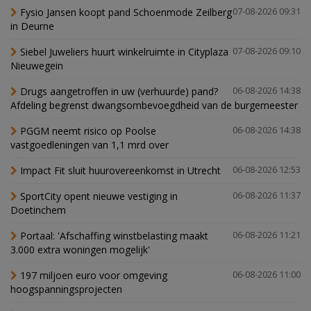
Fysio Jansen koopt pand Schoenmode Zeilberg
07-08-2026 09:31
in Deurne
Siebel Juweliers huurt winkelruimte in Cityplaza
07-08-2026 09:10
Nieuwegein
Drugs aangetroffen in uw (verhuurde) pand?
06-08-2026 14:38
Afdeling begrenst dwangsombevoegdheid van de burgemeester
PGGM neemt risico op Poolse
06-08-2026 14:38
vastgoedleningen van 1,1 mrd over
Impact Fit sluit huurovereenkomst in Utrecht
06-08-2026 12:53
SportCity opent nieuwe vestiging in
06-08-2026 11:37
Doetinchem
Portaal: 'Afschaffing winstbelasting maakt
06-08-2026 11:21
3.000 extra woningen mogelijk'
197 miljoen euro voor omgeving
06-08-2026 11:00
hoogspanningsprojecten