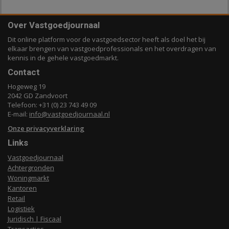
Over Vastgoedjournaal
Dit online platform voor de vastgoedsector heeft als doel het bij
elkaar brengen van vastgoedprofessionals en het overdragen van
kennis in de gehele vastgoedmarkt.
Contact
Hogeweg 19
2042 GD Zandvoort
Telefoon: +31 (0) 23 743 49 09
E-mail:
info@vastgoedjournaal.nl
Onze privacyverklaring
Links
Vastgoedjournaal
Achtergronden
Woningmarkt
Kantoren
Retail
Logistiek
Juridisch | Fiscaal