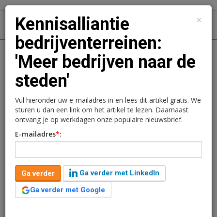
×
Kennisalliantie
1
Toggl
bedrijventerreinen:
Achtergronden
Woningmarkt
Kantore
Nieuws
Uitgelicht
'Meer bedrijven naar de
steden'
Kennisalliantie
bedrijventerreinen: 'Meer
Vul hieronder uw e-mailadres in en lees dit artikel gratis. We
sturen u dan een link om het artikel te lezen. Daarnaast
bedrijven naar de steden'
ontvang je op werkdagen onze populaire nieuwsbrief.
E-mailadres
*
:
Sandra Lissenberg
7 juni 2023 om 14:10
3 jaar geleden aangepast
6 minuten leestijd
Ga verder met LinkedIn
Ga verder
Als er niet snel wordt ingegrepen worden
de bedrijventerreinen een ondergeschoven kindje in de
Ga verder met Google
woningbouwdiscussie. 'Bedrijven in de lichtere
milieucategorie moeten meer richting de stad,