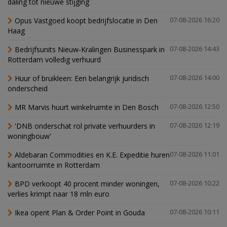
daling tot nieuwe stijging
Opus Vastgoed koopt bedrijfslocatie in Den
07-08-2026 16:20
Haag
Bedrijfsunits Nieuw-Kralingen Businesspark in
07-08-2026 14:43
Rotterdam volledig verhuurd
Huur of bruikleen: Een belangrijk juridisch
07-08-2026 14:00
onderscheid
MR Marvis huurt winkelruimte in Den Bosch
07-08-2026 12:50
'DNB onderschat rol private verhuurders in
07-08-2026 12:19
woningbouw'
Aldebaran Commodities en K.E. Expeditie huren
07-08-2026 11:01
kantoorruimte in Rotterdam
BPD verkoopt 40 procent minder woningen,
07-08-2026 10:22
verlies krimpt naar 18 mln euro
Ikea opent Plan & Order Point in Gouda
07-08-2026 10:11