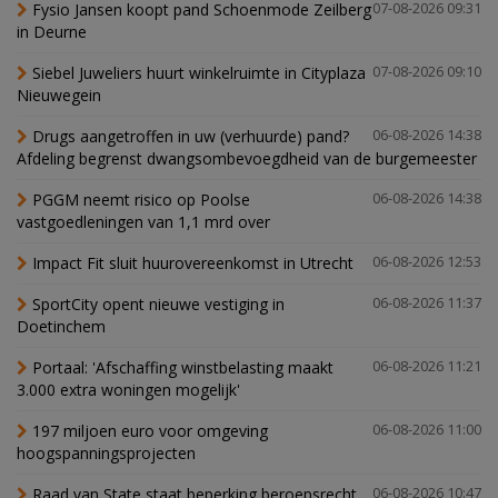
Fysio Jansen koopt pand Schoenmode Zeilberg
07-08-2026 09:31
in Deurne
Siebel Juweliers huurt winkelruimte in Cityplaza
07-08-2026 09:10
Nieuwegein
Drugs aangetroffen in uw (verhuurde) pand?
06-08-2026 14:38
Afdeling begrenst dwangsombevoegdheid van de burgemeester
PGGM neemt risico op Poolse
06-08-2026 14:38
vastgoedleningen van 1,1 mrd over
Impact Fit sluit huurovereenkomst in Utrecht
06-08-2026 12:53
SportCity opent nieuwe vestiging in
06-08-2026 11:37
Doetinchem
Portaal: 'Afschaffing winstbelasting maakt
06-08-2026 11:21
3.000 extra woningen mogelijk'
197 miljoen euro voor omgeving
06-08-2026 11:00
hoogspanningsprojecten
Raad van State staat beperking beroepsrecht
06-08-2026 10:47