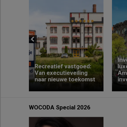
Previous
Inv
e
Recreatief vastgoed:
lux
t met
Van executieveiling
Am
naar nieuwe toekomst
inv
WOCODA Special 2026