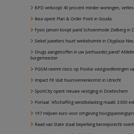
BPD verkoopt 40 procent minder woningen, verlies
Ikea opent Plan & Order Point in Gouda
Fysio Jansen koopt pand Schoenmode Zeilberg in 
Siebel Juweliers huurt winkelruimte in Cityplaza Ni
Drugs aangetroffen in uw (verhuurde) pand? Afde
burgemeester
PGGM neemt risico op Poolse vastgoedleningen va
Impact Fit sluit huurovereenkomst in Utrecht
SportCity opent nieuwe vestiging in Doetinchem
Portaal: 'Afschaffing winstbelasting maakt 3.000 e
197 miljoen euro voor omgeving hoogspanningspr
Raad van State staat beperking beroepsrecht over