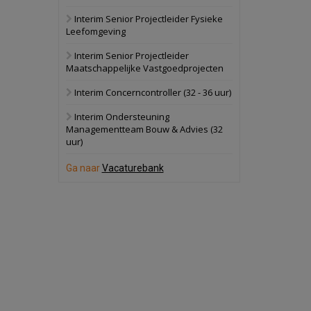
Interim Senior Projectleider Fysieke
Schuinesloot
Bekijk
Leefomgeving
27 augustus 2026
Binnenvaartschip
Interim Senior Projectleider
Maatschappelijke Vastgoedprojecten
Panheel
Bekijk
Interim Concerncontroller (32 - 36 uur)
17 september 2026
Voormalig
Interim Ondersteuning
politiebureau
Managementteam Bouw & Advies (32
uur)
Dordrecht
Bekijk
17 september 2026
Ga naar
Vacaturebank
Voormalig
politiebureau
Hilversum
Bekijk
17 september 2026
Voormalig
politiebureau
Zaandam
Bekijk
8 september 2026
Zorgcomplex