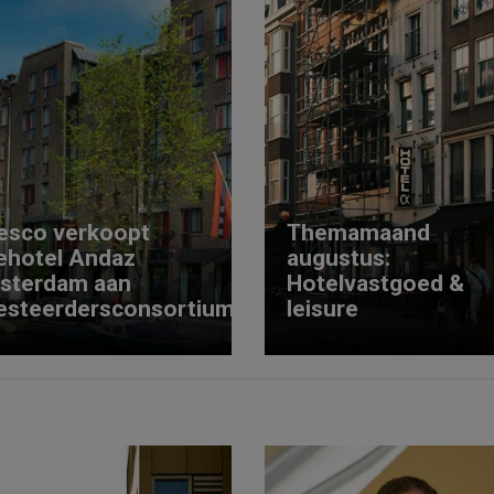
esco verkoopt
Themamaand
ehotel Andaz
augustus:
sterdam aan
Hotelvastgoed &
esteerdersconsortium
leisure