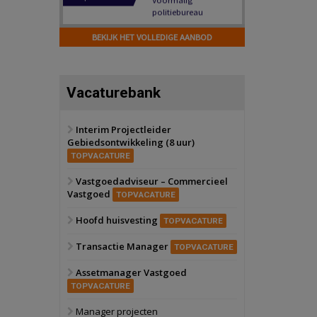
Hilversum
Bekijk
17 september 2026
BEKIJK HET VOLLEDIGE AANBOD
Voormalig
politiebureau
Zaandam
Bekijk
Vacaturebank
8 september 2026
Zorgcomplex
Interim Projectleider
Gebiedsontwikkeling (8 uur)
Zwanenburg
Bekijk
TOPVACATURE
6 oktober 2026
Transformatieobject
Vastgoedadviseur – Commercieel
Vastgoed
TOPVACATURE
Schiedam
Bekijk
Hoofd huisvesting
TOPVACATURE
22 september 2026
Attractiepark
Transactie Manager
TOPVACATURE
Assetmanager Vastgoed
Oranje
Bekijk
TOPVACATURE
28 september 2026
Grootschalig
Manager projecten
bedrijventerrein