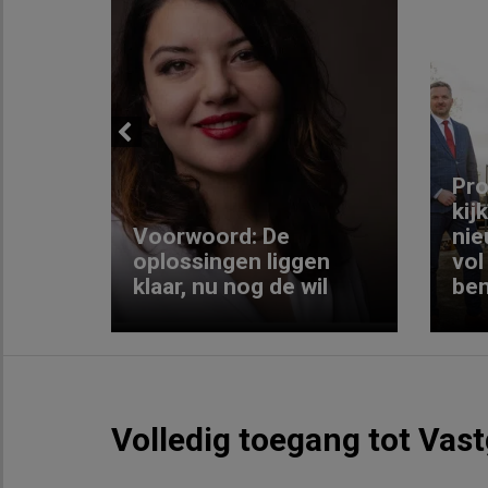
Previous
ng:
Pro
kij
Voorwoord: De
nie
ke
oplossingen liggen
vol
klaar, nu nog de wil
ben
Volledig toegang tot Vas