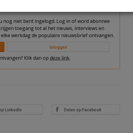
t u nog niet bent ingelogd. Log in of word abonnee
rijgen toegang tot al het nieuws, interviews en
elke werkdag de populaire nieuwsbrief ontvangen.
Inloggen
 ontvangen? Klik dan op
deze link
.
op LinkedIn
Delen op Facebook