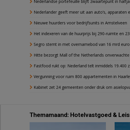
Nederlandse portefeuille blijft zwaartepunt in halfja
Nederlander geeft meer uit aan auto’s, apparaten 
Nieuwe huurders voor bedrijfsunits in Amstelveen
Het indexeren van de huurprijs bij 290-ruimte en 2
Segro stemt in met overnamebod van 16 mrd euro
Hitte bezorgt Mall of the Netherlands onverwacht
Fastfood rukt op: Nederland telt inmiddels 19.400 
Vergunning voor ruim 800 appartementen in Haarlem
Kabinet zet 24 gemeenten onder druk om asielopva
Themamaand: Hotelvastgoed & Leis