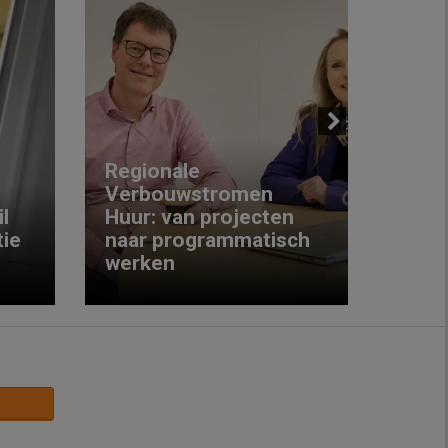
Next
Regionale
Verbouwstromen
‘We w
l
Huur: van projecten
koop
ie
naar programmatisch
gewo
werken
krijg