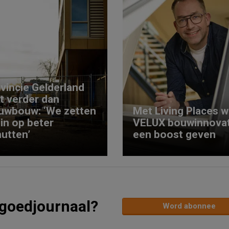
vincie Gelderland
kt verder dan
uwbouw: ‘We zetten
Met Living Places wi
 in op beter
VELUX bouwinnovat
utten’
een boost geven
tgoedjournaal?
Word abonnee