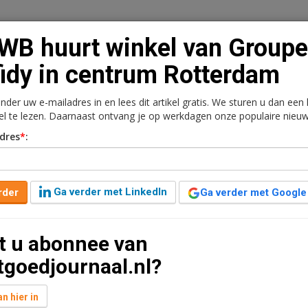
B huurt winkel van Groupe
idy in centrum Rotterdam
onder uw e-mailadres in en lees dit artikel gratis. We sturen u dan een
n
Vacaturebank
Contact
Abonnementen
kel te lezen. Daarnaast ontvang je op werkdagen onze populaire nieuw
dres
*
:
rkt
Kantoren
Retail
Logistiek
Juridisch | Fiscaa
n Groupe Sofidy in
Ga verder met LinkedIn
rder
Ga verder met Google
t u abonnee van
ut leestijd
tgoedjournaal.nl?
aan de Oude Binnenweg 44-46 in Rotterdam. Het gaat
ns circa 300 m2 kelderruimte.
n hier in