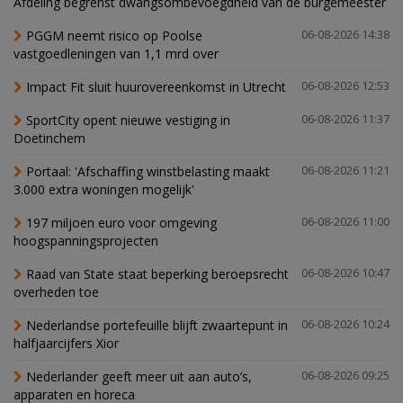
Afdeling begrenst dwangsombevoegdheid van de burgemeester
PGGM neemt risico op Poolse
06-08-2026 14:38
vastgoedleningen van 1,1 mrd over
Impact Fit sluit huurovereenkomst in Utrecht
06-08-2026 12:53
SportCity opent nieuwe vestiging in
06-08-2026 11:37
Doetinchem
Portaal: 'Afschaffing winstbelasting maakt
06-08-2026 11:21
3.000 extra woningen mogelijk'
197 miljoen euro voor omgeving
06-08-2026 11:00
hoogspanningsprojecten
Raad van State staat beperking beroepsrecht
06-08-2026 10:47
overheden toe
Nederlandse portefeuille blijft zwaartepunt in
06-08-2026 10:24
halfjaarcijfers Xior
Nederlander geeft meer uit aan auto’s,
06-08-2026 09:25
apparaten en horeca