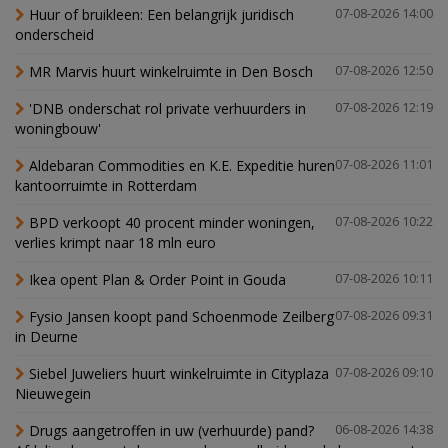
Huur of bruikleen: Een belangrijk juridisch
07-08-2026 14:00
onderscheid
MR Marvis huurt winkelruimte in Den Bosch
07-08-2026 12:50
'DNB onderschat rol private verhuurders in
07-08-2026 12:19
woningbouw'
Aldebaran Commodities en K.E. Expeditie huren
07-08-2026 11:01
kantoorruimte in Rotterdam
BPD verkoopt 40 procent minder woningen,
07-08-2026 10:22
verlies krimpt naar 18 mln euro
Ikea opent Plan & Order Point in Gouda
07-08-2026 10:11
Fysio Jansen koopt pand Schoenmode Zeilberg
07-08-2026 09:31
in Deurne
Siebel Juweliers huurt winkelruimte in Cityplaza
07-08-2026 09:10
Nieuwegein
Drugs aangetroffen in uw (verhuurde) pand?
06-08-2026 14:38