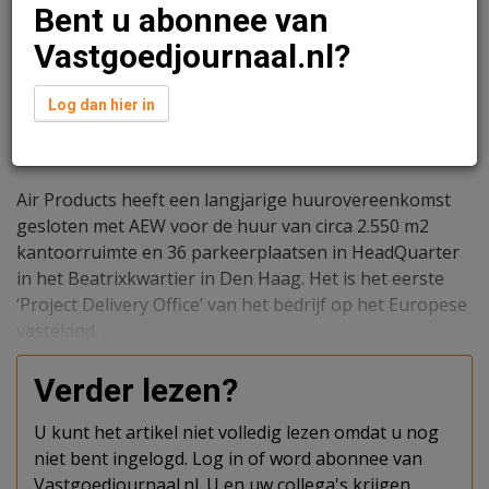
Bent u abonnee van
Vastgoedjournaal.nl?
Log dan hier in
Redactie
29 maart 2023 om 10:26
3 jaar geleden aangepast
3 minuten leestijd
Air Products heeft een langjarige huurovereenkomst
gesloten met AEW voor de huur van circa 2.550 m2
kantoorruimte en 36 parkeerplaatsen in HeadQuarter
in het Beatrixkwartier in Den Haag. Het is het eerste
‘Project Delivery Office’ van het bedrijf op het Europese
vasteland.
Verder lezen?
U kunt het artikel niet volledig lezen omdat u nog
niet bent ingelogd. Log in of word abonnee van
Vastgoedjournaal.nl. U en uw collega's krijgen