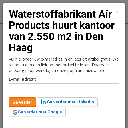
×
Waterstoffabrikant Air
1
Toggl
Products huurt kantoor
ningmarkt
Kantoren
Retail
Logistiek
Juridisch | Fisca
van 2.550 m2 in Den
Haag
Waterstoffabrikant Air
Products huurt kantoor
Vul hieronder uw e-mailadres in en lees dit artikel gratis. We
sturen u dan een link om het artikel te lezen. Daarnaast
van 2.550 m2 in Den
ontvang je op werkdagen onze populaire nieuwsbrief.
E-mailadres
*
:
Haag
Ga verder met LinkedIn
Ga verder
Ga verder met Google