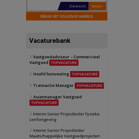
Dordrecht
Bekijk
17 september 2026
BEKIJK HET VOLLEDIGE AANBOD
Voormalig
politiebureau
Hilversum
Bekijk
Vacaturebank
17 september 2026
Voormalig
politiebureau
Vastgoedadviseur – Commercieel
Vastgoed
Zaandam
Bekijk
TOPVACATURE
8 september 2026
Hoofd huisvesting
Zorgcomplex
TOPVACATURE
Transactie Manager
TOPVACATURE
Zwanenburg
Bekijk
Assetmanager Vastgoed
6 oktober 2026
Transformatieobject
TOPVACATURE
Interim Senior Projectleider Fysieke
Leefomgeving
Schiedam
Bekijk
22 september 2026
Interim Senior Projectleider
Attractiepark
Maatschappelijke Vastgoedprojecten