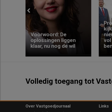
Previous
ng:
Pro
kij
Voorwoord: De
nie
ke
oplossingen liggen
vol
klaar, nu nog de wil
ben
Volledig toegang tot Vas
Over Vastgoedjournaal
Links