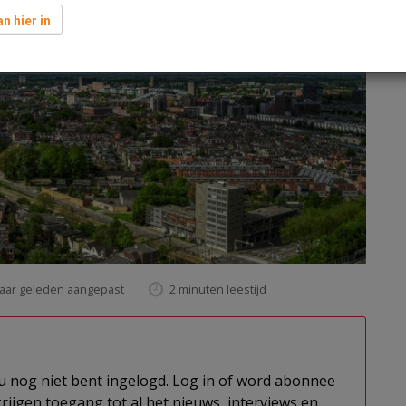
n hier in
jaar geleden aangepast
2 minuten leestijd
t u nog niet bent ingelogd. Log in of word abonnee
rijgen toegang tot al het nieuws, interviews en