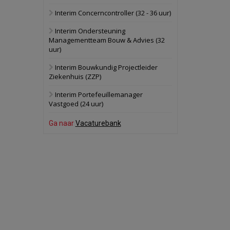
Interim Concerncontroller (32 - 36 uur)
Oranje
Bekijk
Interim Ondersteuning
28 september 2026
Grootschalig
Managementteam Bouw & Advies (32
bedrijventerrein
uur)
Schuinesloot
Bekijk
Interim Bouwkundig Projectleider
Ziekenhuis (ZZP)
27 augustus 2026
Binnenvaartschip
Interim Portefeuillemanager
Vastgoed (24 uur)
Panheel
Bekijk
Ga naar
Vacaturebank
17 september 2026
Voormalig
politiebureau
Dordrecht
Bekijk
17 september 2026
Voormalig
politiebureau
Hilversum
Bekijk
17 september 2026
Voormalig
politiebureau