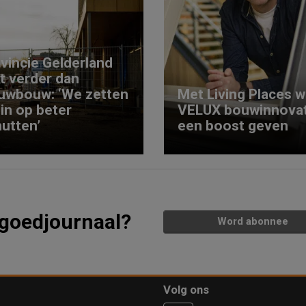
vincie Gelderland
kt verder dan
uwbouw: ‘We zetten
Met Living Places wi
 in op beter
VELUX bouwinnovat
utten’
een boost geven
tgoedjournaal?
Word abonnee
Volg ons