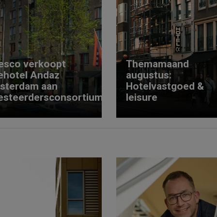
esco verkoopt
Themamaand
ehotel Andaz
augustus:
sterdam aan
Hotelvastgoed &
esteerdersconsortium
leisure