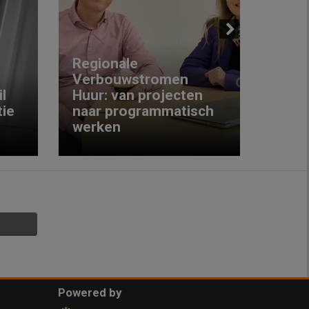
Next
Regionale
Verbouwstromen
‘We w
l
Huur: van projecten
koop
ie
naar programmatisch
gewo
werken
krijg
Powered by