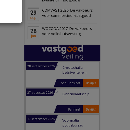
Zwanenburg
Bekijk
COMVAST 2026: De vakbeurs
29
6 oktober 2026
Transformatieobject
voor commercieel vastgoed
sep
WOCODA 2027: De vakbeurs
28
Schiedam
Bekijk
voor volkshuisvesting
jan
22 september 2026
Attractiepark
Oranje
Bekijk
28 september 2026
Grootschalig
bedrijventerrein
Schuinesloot
Bekijk
27 augustus 2026
Binnenvaartschip
Panheel
Bekijk
17 september 2026
Voormalig
politiebureau