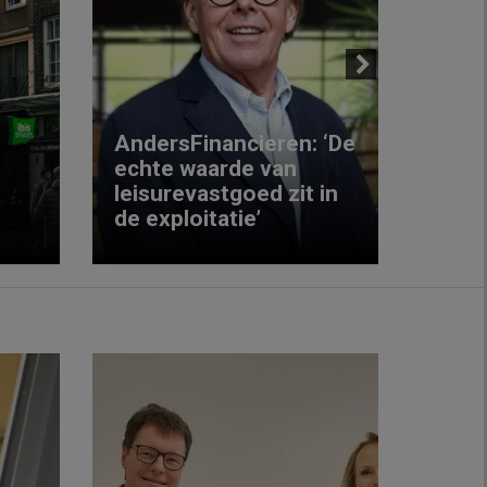
Next
AndersFinancieren: ‘De
echte waarde van
Elke
leisurevastgoed zit in
hote
de exploitatie’
inzic