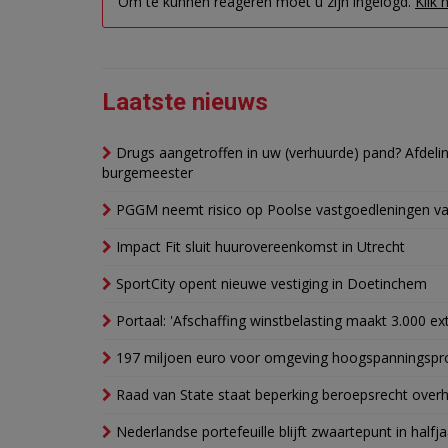
Om te kunnen reageren moet u zijn ingelogd.
Klik 
Laatste nieuws
Drugs aangetroffen in uw (verhuurde) pand? Afde
burgemeester
PGGM neemt risico op Poolse vastgoedleningen va
Impact Fit sluit huurovereenkomst in Utrecht
SportCity opent nieuwe vestiging in Doetinchem
Portaal: 'Afschaffing winstbelasting maakt 3.000 e
197 miljoen euro voor omgeving hoogspanningspr
Raad van State staat beperking beroepsrecht over
Nederlandse portefeuille blijft zwaartepunt in halfja