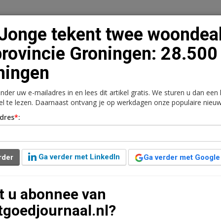
Jonge tekent twee woondea
provincie Groningen: 28.500
ningen
n
Vacaturebank
Contact
Abonnementen
onder uw e-mailadres in en lees dit artikel gratis. We sturen u dan een
rkt
Kantoren
Retail
Logistiek
Juridisch | Fiscaa
kel te lezen. Daarnaast ontvang je op werkdagen onze populaire nieuw
dres
*
:
 woondeals in provincie
oningen
Ga verder met LinkedIn
rder
Ga verder met Google
t u abonnee van
tgoedjournaal.nl?