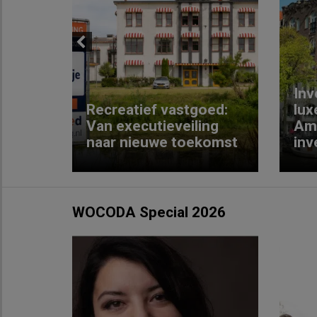
Previous
Inv
e
Recreatief vastgoed:
lux
t met
Van executieveiling
Am
naar nieuwe toekomst
inv
WOCODA Special 2026