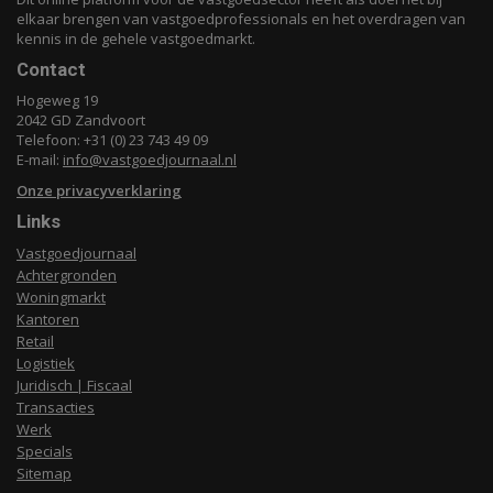
elkaar brengen van vastgoedprofessionals en het overdragen van
kennis in de gehele vastgoedmarkt.
Contact
Hogeweg 19
2042 GD Zandvoort
Telefoon: +31 (0) 23 743 49 09
E-mail:
info@vastgoedjournaal.nl
Onze privacyverklaring
Links
Vastgoedjournaal
Achtergronden
Woningmarkt
Kantoren
Retail
Logistiek
Juridisch | Fiscaal
Transacties
Werk
Specials
Sitemap