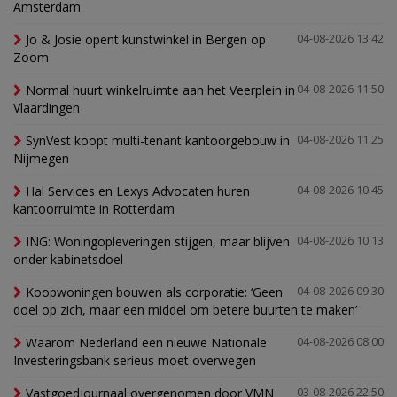
Amsterdam
Jo & Josie opent kunstwinkel in Bergen op
04-08-2026 13:42
Zoom
Normal huurt winkelruimte aan het Veerplein in
04-08-2026 11:50
Vlaardingen
SynVest koopt multi-tenant kantoorgebouw in
04-08-2026 11:25
Nijmegen
Hal Services en Lexys Advocaten huren
04-08-2026 10:45
kantoorruimte in Rotterdam
ING: Woningopleveringen stijgen, maar blijven
04-08-2026 10:13
onder kabinetsdoel
Koopwoningen bouwen als corporatie: ‘Geen
04-08-2026 09:30
doel op zich, maar een middel om betere buurten te maken’
Waarom Nederland een nieuwe Nationale
04-08-2026 08:00
Investeringsbank serieus moet overwegen
Vastgoedjournaal overgenomen door VMN
03-08-2026 22:50