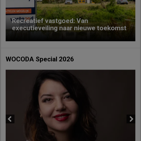
Recreatief vastgoed: Van
executieveiling naar nieuwe toekomst
WOCODA Special 2026
Previous
Next