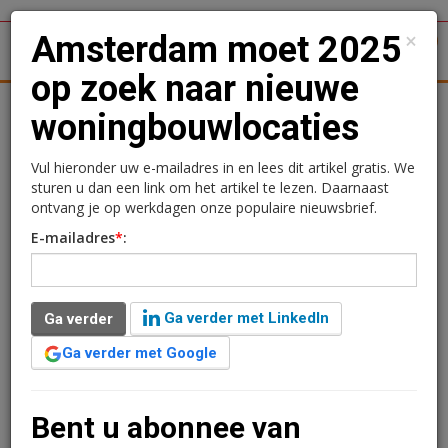
×
Amsterdam moet 2025
1
Toggl
op zoek naar nieuwe
tergronden
Woningmarkt
Kantoren
Retail
Logistiek
woningbouwlocaties
Amsterdam moet 2025
Vul hieronder uw e-mailadres in en lees dit artikel gratis. We
sturen u dan een link om het artikel te lezen. Daarnaast
op zoek naar nieuwe
ontvang je op werkdagen onze populaire nieuwsbrief.
E-mailadres
*
:
woningbouwlocaties
Redactie
10 februari 2023 om 13:50
Ga verder met LinkedIn
Ga verder
3 jaar geleden aangepast
2 minuten leestijd
Ga verder met Google
Amsterdam heeft tot en met 2025 genoeg
bouwplannen. Daarna moet de stad op zoek naar
nieuwe bouwlocaties.
Bent u abonnee van