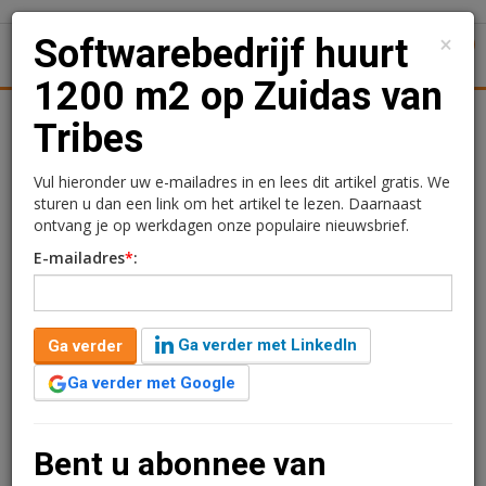
×
Softwarebedrijf huurt
1
Toggl
1200 m2 op Zuidas van
tiek
Juridisch | Fiscaal
Transacties
Werk
Specials
Tribes
Softwarebedrijf huurt
Vul hieronder uw e-mailadres in en lees dit artikel gratis. We
sturen u dan een link om het artikel te lezen. Daarnaast
1200 m2 op Zuidas van
ontvang je op werkdagen onze populaire nieuwsbrief.
E-mailadres
*
:
Tribes
Redactie
2 februari 2023 om 10:57
Ga verder met LinkedIn
Ga verder
4 jaar geleden aangepast
1 minuut leestijd
Ga verder met Google
De flexibele kantorenaanbieder Tribes heeft een
nieuwe locatie geopend in het FOZ-gebouw op de
Zuidas. Nog voor de opening van deze locatie heeft
Bent u abonnee van
een internationaal softwarebedrijf meer dan de