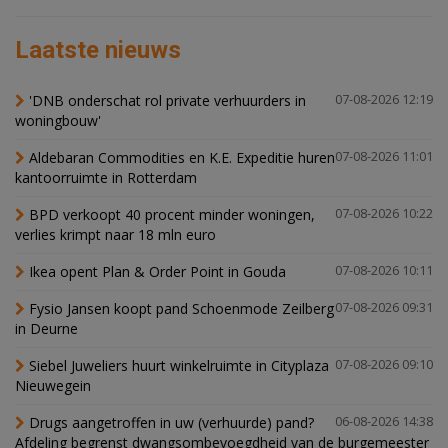
Laatste nieuws
'DNB onderschat rol private verhuurders in
07-08-2026 12:19
woningbouw'
Aldebaran Commodities en K.E. Expeditie huren
07-08-2026 11:01
kantoorruimte in Rotterdam
BPD verkoopt 40 procent minder woningen,
07-08-2026 10:22
verlies krimpt naar 18 mln euro
Ikea opent Plan & Order Point in Gouda
07-08-2026 10:11
Fysio Jansen koopt pand Schoenmode Zeilberg
07-08-2026 09:31
in Deurne
Siebel Juweliers huurt winkelruimte in Cityplaza
07-08-2026 09:10
Nieuwegein
Drugs aangetroffen in uw (verhuurde) pand?
06-08-2026 14:38
Afdeling begrenst dwangsombevoegdheid van de burgemeester