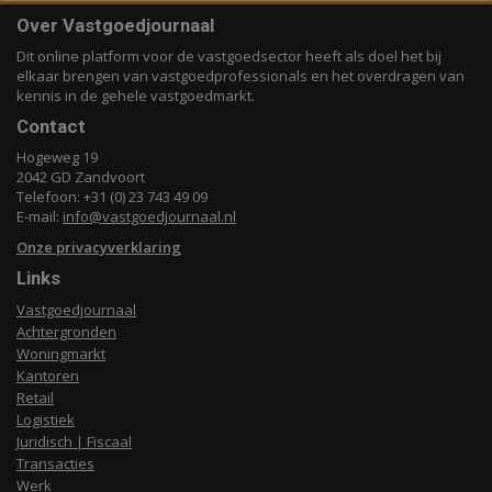
Over Vastgoedjournaal
Dit online platform voor de vastgoedsector heeft als doel het bij
elkaar brengen van vastgoedprofessionals en het overdragen van
kennis in de gehele vastgoedmarkt.
Contact
Hogeweg 19
2042 GD Zandvoort
Telefoon: +31 (0) 23 743 49 09
E-mail:
info@vastgoedjournaal.nl
Onze privacyverklaring
Links
Vastgoedjournaal
Achtergronden
Woningmarkt
Kantoren
Retail
Logistiek
Juridisch | Fiscaal
Transacties
Werk