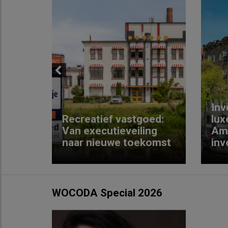
Previous
Inv
e
Recreatief vastgoed:
lux
t met
Van executieveiling
Am
naar nieuwe toekomst
inv
WOCODA Special 2026