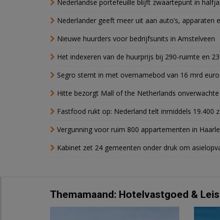
Nederlandse portefeuille blijft zwaartepunt in halfja
Nederlander geeft meer uit aan auto’s, apparaten 
Nieuwe huurders voor bedrijfsunits in Amstelveen
Het indexeren van de huurprijs bij 290-ruimte en 2
Segro stemt in met overnamebod van 16 mrd euro
Hitte bezorgt Mall of the Netherlands onverwacht
Fastfood rukt op: Nederland telt inmiddels 19.400 
Vergunning voor ruim 800 appartementen in Haarlem
Kabinet zet 24 gemeenten onder druk om asielopva
Themamaand: Hotelvastgoed & Leis