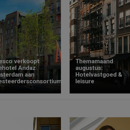
esco verkoopt
Themamaand
ehotel Andaz
augustus:
sterdam aan
Hotelvastgoed &
esteerdersconsortium
leisure