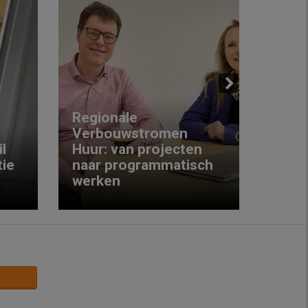
Next
Regionale
Verbouwstromen
‘We w
l
Huur: van projecten
koop
ie
naar programmatisch
gewo
werken
krijg