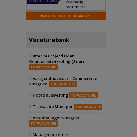
Hilversum
Bekijk
17 september 2026
BEKIJK HET VOLLEDIGE AANBOD
Voormalig
politiebureau
Zaandam
Bekijk
Vacaturebank
8 september 2026
Zorgcomplex
Interim Projectleider
Gebiedsontwikkeling (8 uur)
Zwanenburg
Bekijk
TOPVACATURE
6 oktober 2026
Transformatieobject
Vastgoedadviseur – Commercieel
Vastgoed
TOPVACATURE
Schiedam
Bekijk
Hoofd huisvesting
TOPVACATURE
22 september 2026
Attractiepark
Transactie Manager
TOPVACATURE
Assetmanager Vastgoed
Oranje
Bekijk
TOPVACATURE
28 september 2026
Grootschalig
Manager projecten
bedrijventerrein