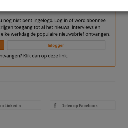
t u nog niet bent ingelogd. Log in of word abonnee
rijgen toegang tot al het nieuws, interviews en
elke werkdag de populaire nieuwsbrief ontvangen.
Inloggen
 ontvangen? Klik dan op
deze link
.
op LinkedIn
Delen op Facebook