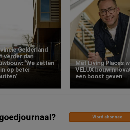
vincie Gelderland
kt verder dan
uwbouw: ‘We zetten
Met Living Places wi
 in op beter
VELUX bouwinnovat
utten’
een boost geven
tgoedjournaal?
Word abonnee