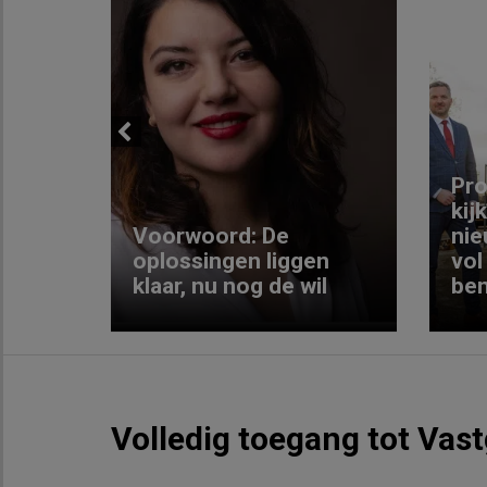
Previous
ng:
Pro
kij
Voorwoord: De
nie
ke
oplossingen liggen
vol
klaar, nu nog de wil
ben
Volledig toegang tot Vas