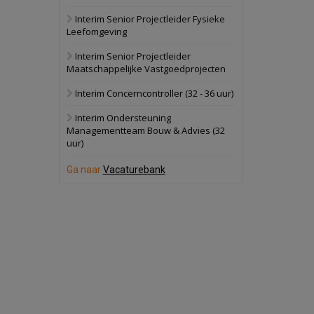
Interim Senior Projectleider Fysieke
Schuinesloot
Bekijk
Leefomgeving
27 augustus 2026
Binnenvaartschip
Interim Senior Projectleider
Maatschappelijke Vastgoedprojecten
Panheel
Bekijk
Interim Concerncontroller (32 - 36 uur)
17 september 2026
Voormalig
Interim Ondersteuning
politiebureau
Managementteam Bouw & Advies (32
uur)
Dordrecht
Bekijk
17 september 2026
Ga naar
Vacaturebank
Voormalig
politiebureau
Hilversum
Bekijk
17 september 2026
Voormalig
politiebureau
Zaandam
Bekijk
8 september 2026
Zorgcomplex