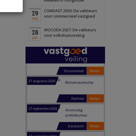
Schiedam
Bekijk
COMVAST 2026: De vakbeurs
29
22 september 2026
Attractiepark
voor commercieel vastgoed
sep
WOCODA 2027: De vakbeurs
28
Oranje
Bekijk
voor volkshuisvesting
jan
28 september 2026
Grootschalig
bedrijventerrein
Schuinesloot
Bekijk
27 augustus 2026
Binnenvaartschip
Panheel
Bekijk
17 september 2026
Voormalig
politiebureau
Dordrecht
Bekijk
17 september 2026
Voormalig
politiebureau