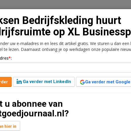
ksen Bedrijfskleding huurt
rijfsruimte op XL Business
onder uw e-mailadres in en lees dit artikel gratis. We sturen u dan een
n
Vacaturebank
Contact
Abonnementen
kel te lezen. Daarnaast ontvang je op werkdagen onze populaire nieuw
dres
*
:
rkt
Kantoren
Retail
Logistiek
Juridisch | Fiscaa
ng huurt bedrijfsruimte
Ga verder met LinkedIn
rder
Ga verder met Google
t u abonnee van
nuut leestijd
tgoedjournaal.nl?
023 de bedrijfsruimte aan Darwin 16 op het XL
n hier in