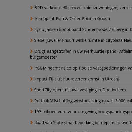
BPD verkoopt 40 procent minder woningen, verlies
Ikea opent Plan & Order Point in Gouda
Fysio Jansen koopt pand Schoenmode Zeilberg in 
Siebel Juweliers huurt winkelruimte in Cityplaza Ni
Drugs aangetroffen in uw (verhuurde) pand? Afde
burgemeester
PGGM neemt risico op Poolse vastgoedleningen va
Impact Fit sluit huurovereenkomst in Utrecht
SportCity opent nieuwe vestiging in Doetinchem
Portaal: 'Afschaffing winstbelasting maakt 3.000 e
197 miljoen euro voor omgeving hoogspanningspr
Raad van State staat beperking beroepsrecht over