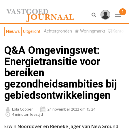
1
Toggl
Achtergronden
Woningmarkt
Kantore
Nieuws
Uitgelicht
Q&A Omgevingswet:
Energietransitie voor
bereiken
gezondheidsambities bij
gebiedsontwikkelingen
Lola Cooper
24 november 2022 om 15:24
4 minuten leestijd
Erwin Noordover en Rieneke Jager van NewGround