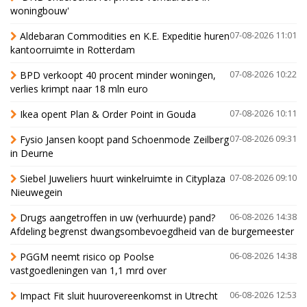
woningbouw'
Aldebaran Commodities en K.E. Expeditie huren
07-08-2026 11:01
kantoorruimte in Rotterdam
BPD verkoopt 40 procent minder woningen,
07-08-2026 10:22
verlies krimpt naar 18 mln euro
Ikea opent Plan & Order Point in Gouda
07-08-2026 10:11
Fysio Jansen koopt pand Schoenmode Zeilberg
07-08-2026 09:31
in Deurne
Siebel Juweliers huurt winkelruimte in Cityplaza
07-08-2026 09:10
Nieuwegein
Drugs aangetroffen in uw (verhuurde) pand?
06-08-2026 14:38
Afdeling begrenst dwangsombevoegdheid van de burgemeester
PGGM neemt risico op Poolse
06-08-2026 14:38
vastgoedleningen van 1,1 mrd over
Impact Fit sluit huurovereenkomst in Utrecht
06-08-2026 12:53