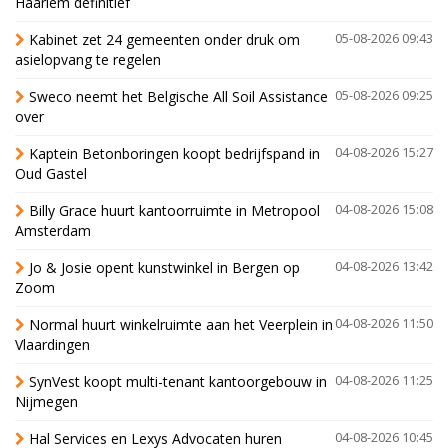
Haarlem definitief
Kabinet zet 24 gemeenten onder druk om
05-08-2026 09:43
asielopvang te regelen
Sweco neemt het Belgische All Soil Assistance
05-08-2026 09:25
over
Kaptein Betonboringen koopt bedrijfspand in
04-08-2026 15:27
Oud Gastel
Billy Grace huurt kantoorruimte in Metropool
04-08-2026 15:08
Amsterdam
Jo & Josie opent kunstwinkel in Bergen op
04-08-2026 13:42
Zoom
Normal huurt winkelruimte aan het Veerplein in
04-08-2026 11:50
Vlaardingen
SynVest koopt multi-tenant kantoorgebouw in
04-08-2026 11:25
Nijmegen
Hal Services en Lexys Advocaten huren
04-08-2026 10:45