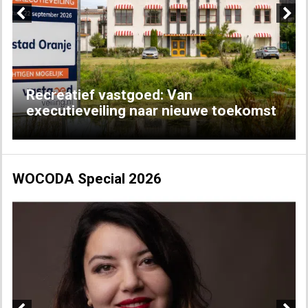
Previous
Next
Recreatief vastgoed: Van
executieveiling naar nieuwe toekomst
WOCODA Special 2026