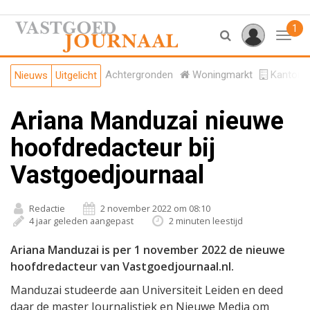
1
Toggl
Achtergronden
Woningmarkt
Kantore
Nieuws
Uitgelicht
Ariana Manduzai nieuwe
hoofdredacteur bij
Vastgoedjournaal
Redactie
2 november 2022 om 08:10
4 jaar geleden aangepast
2 minuten leestijd
Ariana Manduzai is per 1 november 2022 de nieuwe
hoofdredacteur van Vastgoedjournaal.nl.
Manduzai studeerde aan Universiteit Leiden en deed
daar de master Journalistiek en Nieuwe Media om