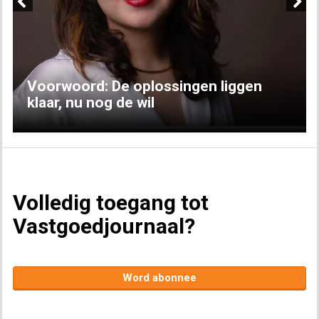
Previous
Next
Voorwoord: De oplossingen liggen
klaar, nu nog de wil
Volledig toegang tot
Vastgoedjournaal?
Word abonnee