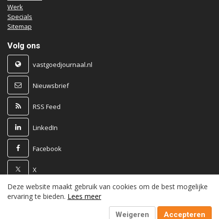
Werk
Specials
Sitemap
Volg ons
vastgoedjournaal.nl
Nieuwsbrief
RSS Feed
LinkedIn
Facebook
X
Deze website maakt gebruik van cookies om de best mogelijke
Powered by
ervaring te bieden.
Lees meer
Weigeren
Accepteren