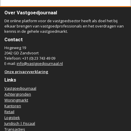
Over Vastgoedjournaal
Dit online platform voor de vastgoedsector heeft als doel het bij
elkaar brengen van vastgoedprofessionals en het overdragen van
kennis in de gehele vastgoedmarkt.
Contact
Hogeweg 19
2042 GD Zandvoort
Telefoon: +31 (0) 23 743 49 09
E-mail:
info@vastgoedjournaal.nl
Onze privacyverklaring
Links
Vastgoedjournaal
Achtergronden
Woningmarkt
Kantoren
Retail
Logistiek
Juridisch | Fiscaal
Transacties