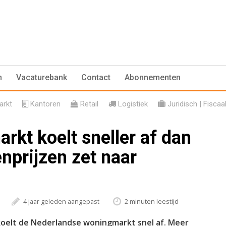
n
Vacaturebank
Contact
Abonnementen
rkt
Kantoren
Retail
Logistiek
Juridisch | Fiscaa
rkt koelt sneller af dan
enprijzen zet naar
4 jaar geleden aangepast
2 minuten leestijd
oelt de Nederlandse woningmarkt snel af. Meer