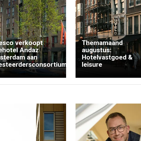
esco verkoopt
Themamaand
ehotel Andaz
augustus:
sterdam aan
Hotelvastgoed &
esteerdersconsortium
leisure