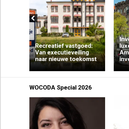
Previous
Inv
e
Recreatief vastgoed:
lux
t met
Van executieveiling
Am
naar nieuwe toekomst
inv
WOCODA Special 2026