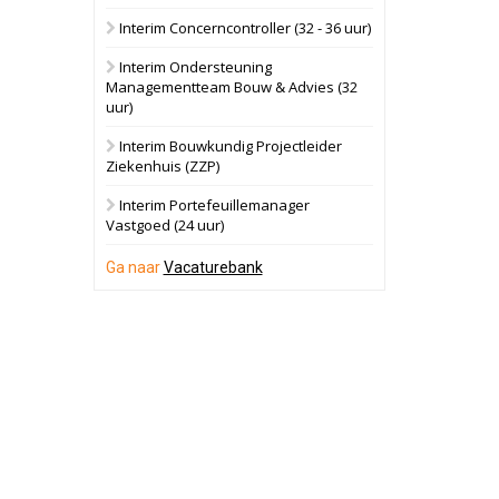
Interim Concerncontroller (32 - 36 uur)
Schuinesloot
Bekijk
Interim Ondersteuning
27 augustus 2026
Binnenvaartschip
Managementteam Bouw & Advies (32
uur)
Panheel
Bekijk
Interim Bouwkundig Projectleider
Ziekenhuis (ZZP)
17 september 2026
Voormalig
politiebureau
Interim Portefeuillemanager
Vastgoed (24 uur)
Dordrecht
Bekijk
Ga naar
Vacaturebank
17 september 2026
Voormalig
politiebureau
Hilversum
Bekijk
17 september 2026
Voormalig
politiebureau
Zaandam
Bekijk
8 september 2026
Zorgcomplex