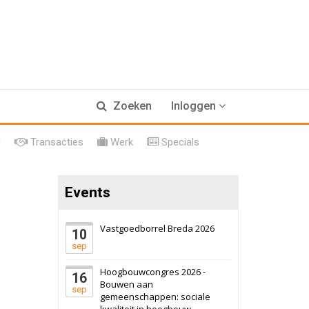
17 september 2026
Voormalig
Zoeken
Inloggen
politiebureau
Hilversum
Bekijk
l
Transacties
Werk
Specials
17 september 2026
Voormalig
politiebureau
Events
Zaandam
Bekijk
8 september 2026
Zorgcomplex
Vastgoedborrel Breda 2026
10
sep
Zwanenburg
Bekijk
Hoogbouwcongres 2026 -
16
6 oktober 2026
Transformatieobject
Bouwen aan
sep
gemeenschappen: sociale
kwaliteit in hoogbouw