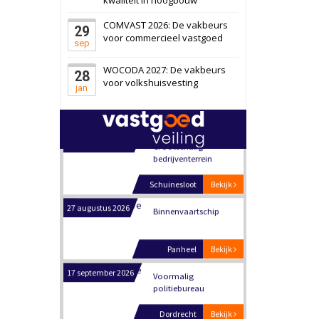
Schiedam
Bekijk
COMVAST 2026: De vakbeurs
29
22 september 2026
Attractiepark
voor commercieel vastgoed
sep
WOCODA 2027: De vakbeurs
28
Oranje
Bekijk
voor volkshuisvesting
jan
28 september 2026
Grootschalig
bedrijventerrein
Schuinesloot
Bekijk
27 augustus 2026
Binnenvaartschip
Panheel
Bekijk
17 september 2026
Voormalig
politiebureau
Dordrecht
Bekijk
17 september 2026
Voormalig
politiebureau