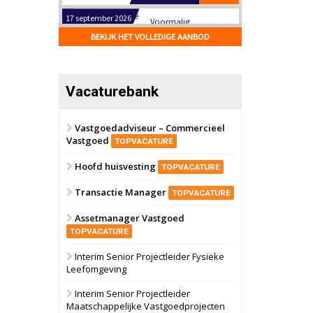
Hilversum
Bekijk
17 september 2026
BEKIJK HET VOLLEDIGE AANBOD
Voormalig
politiebureau
Zaandam
Bekijk
Vacaturebank
8 september 2026
Zorgcomplex
Vastgoedadviseur – Commercieel
Vastgoed
Zwanenburg
Bekijk
TOPVACATURE
6 oktober 2026
Hoofd huisvesting
Transformatieobject
TOPVACATURE
Transactie Manager
TOPVACATURE
Schiedam
Bekijk
Assetmanager Vastgoed
22 september 2026
Attractiepark
TOPVACATURE
Interim Senior Projectleider Fysieke
Leefomgeving
Oranje
Bekijk
28 september 2026
Interim Senior Projectleider
Grootschalig
Maatschappelijke Vastgoedprojecten
bedrijventerrein