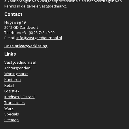
elkaar brengen van vastgoedprofessionals en het overdragen van
kennis in de gehele vastgoedmarkt.
Contact
Hogeweg 19
2042 GD Zandvoort
Telefoon: +31 (0) 23 743 49 09
E-mail:
info@vastgoedjournaal.nl
Onze privacyverklaring
Links
Vastgoedjournaal
Achtergronden
Woningmarkt
Kantoren
Retail
Logistiek
Juridisch | Fiscaal
Transacties
Werk
Specials
Sitemap