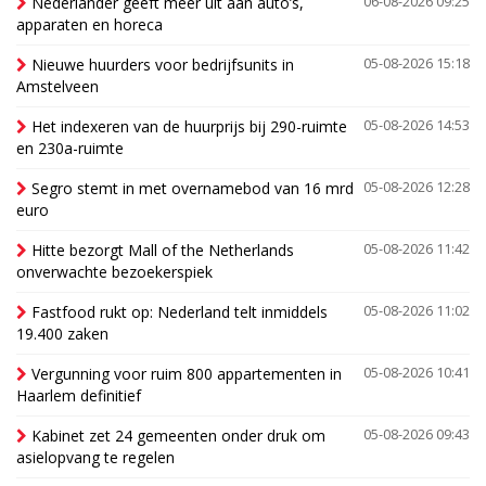
Nederlander geeft meer uit aan auto’s,
06-08-2026 09:25
apparaten en horeca
Nieuwe huurders voor bedrijfsunits in
05-08-2026 15:18
Amstelveen
Het indexeren van de huurprijs bij 290-ruimte
05-08-2026 14:53
en 230a-ruimte
Segro stemt in met overnamebod van 16 mrd
05-08-2026 12:28
euro
Hitte bezorgt Mall of the Netherlands
05-08-2026 11:42
onverwachte bezoekerspiek
Fastfood rukt op: Nederland telt inmiddels
05-08-2026 11:02
19.400 zaken
Vergunning voor ruim 800 appartementen in
05-08-2026 10:41
Haarlem definitief
Kabinet zet 24 gemeenten onder druk om
05-08-2026 09:43
asielopvang te regelen