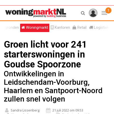
1
Toggl
tergronden
Woningmarkt
Kantoren
Retail
Logistiek
Groen licht voor 241
starterswoningen in
Goudse Spoorzone
Ontwikkelingen in
Leidschendam-Voorburg,
Haarlem en Santpoort-Noord
zullen snel volgen
Sandra Lissenberg
21 juli 2022 om 09:53