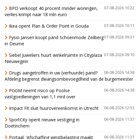
BPD verkoopt 40 procent minder woningen,
07-08-2026 10:22
verlies krimpt naar 18 mln euro
Ikea opent Plan & Order Point in Gouda
07-08-2026 10:11
Fysio Jansen koopt pand Schoenmode Zeilberg
07-08-2026 09:31
in Deurne
Siebel Juweliers huurt winkelruimte in Cityplaza
07-08-2026 09:10
Nieuwegein
Drugs aangetroffen in uw (verhuurde) pand?
06-08-2026 14:38
Afdeling begrenst dwangsombevoegdheid van de burgemeester
PGGM neemt risico op Poolse
06-08-2026 14:38
vastgoedleningen van 1,1 mrd over
Impact Fit sluit huurovereenkomst in Utrecht
06-08-2026 12:53
SportCity opent nieuwe vestiging in
06-08-2026 11:37
Doetinchem
Portaal: 'Afschaffing winstbelasting maakt
06-08-2026 11:21