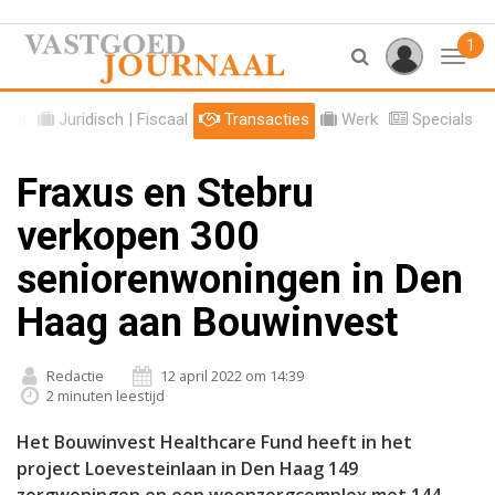
1
Toggl
tiek
Juridisch | Fiscaal
Transacties
Werk
Specials
Fraxus en Stebru
verkopen 300
seniorenwoningen in Den
Haag aan Bouwinvest
Redactie
12 april 2022 om 14:39
2 minuten leestijd
Het Bouwinvest Healthcare Fund heeft in het
project Loevesteinlaan in Den Haag 149