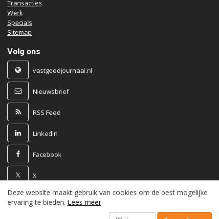
Transacties
Werk
Specials
Sitemap
Volg ons
vastgoedjournaal.nl
Nieuwsbrief
RSS Feed
LinkedIn
Facebook
X
Deze website maakt gebruik van cookies om de best mogelijke
Powered by
ervaring te bieden.
Lees meer