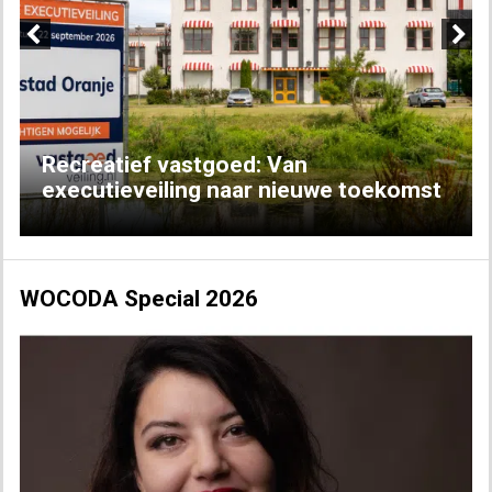
Previous
Next
Recreatief vastgoed: Van
executieveiling naar nieuwe toekomst
WOCODA Special 2026