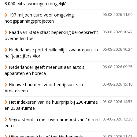
3.000 extra woningen mogelijk'
197 miljoen euro voor omgeving
06-08-2026 11:00
hoogspanningsprojecten
Raad van State staat beperking beroepsrecht
06-08-2026 10:47
overheden toe
Nederlandse portefeuille blijft zwaartepunt in
06-08-2026 10:24
halfjaarcijfers Xior
Nederlander geeft meer uit aan auto’s,
06-08-2026 09:25
apparaten en horeca
Nieuwe huurders voor bedrijfsunits in
05-08-2026 15:18
Amstelveen
Het indexeren van de huurprijs bij 290-ruimte
05-08-2026 14:53
en 230a-ruimte
Segro stemt in met overnamebod van 16 mrd
05-08-2026 12:28
euro
Hitte bezorgt Mall of the Netherlands
05-08-2026 11:42