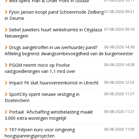
Ikea opent Plan & Order Point in Gouda
07-08-2026 10:11
Fysio Jansen koopt pand Schoenmode Zeilberg
07-08-2026 09:31
in Deurne
Siebel Juweliers huurt winkelruimte in Cityplaza
07-08-2026 09:10
Nieuwegein
Drugs aangetroffen in uw (verhuurde) pand?
06-08-2026 14:38
Afdeling begrenst dwangsombevoegdheid van de burgemeester
PGGM neemt risico op Poolse
06-08-2026 14:38
vastgoedleningen van 1,1 mrd over
Impact Fit sluit huurovereenkomst in Utrecht
06-08-2026 12:53
SportCity opent nieuwe vestiging in
06-08-2026 11:37
Doetinchem
Portaal: 'Afschaffing winstbelasting maakt
06-08-2026 11:21
3.000 extra woningen mogelijk'
197 miljoen euro voor omgeving
06-08-2026 11:00
hoogspanningsprojecten