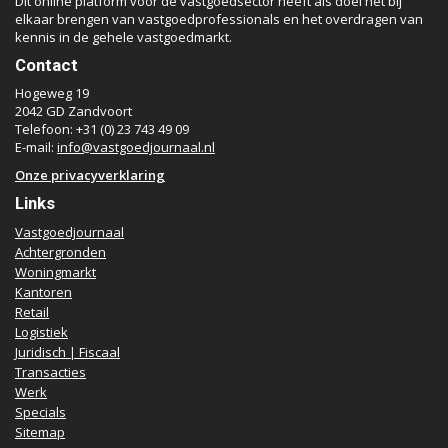
Dit online platform voor de vastgoedsector heeft als doel het bij
elkaar brengen van vastgoedprofessionals en het overdragen van
kennis in de gehele vastgoedmarkt.
Contact
Hogeweg 19
2042 GD Zandvoort
Telefoon: +31 (0) 23 743 49 09
E-mail:
info@vastgoedjournaal.nl
Onze privacyverklaring
Links
Vastgoedjournaal
Achtergronden
Woningmarkt
Kantoren
Retail
Logistiek
Juridisch | Fiscaal
Transacties
Werk
Specials
Sitemap