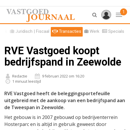
1
Toggl
tiek
Juridisch | Fiscaal
Transacties
Werk
Specials
RVE Vastgoed koopt
bedrijfspand in Zeewolde
Redactie
9 februari 2022 om 16:20
1 minuut leestijd
RVE Vastgoed heeft de beleggingsportefeuille
uitgebreid met de aankoop van een bedrijfspand aan
de Tweespan in Zeewolde.
Het gebouw is in 2007 gebouwd op bedrijventerrein
Hosterparc en is altijd in gebruik geweest door