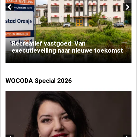
Previous
Next
Recreatief vastgoed: Van
executieveiling naar nieuwe toekomst
WOCODA Special 2026