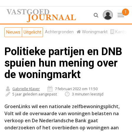
1
Toggl
Achtergronden
Woningmarkt
Kantore
Nieuws
Uitgelicht
Politieke partijen en DNB
spuien hun mening over
de woningmarkt
Gabrielle Klaver
7 februari 2022 om 11:50
5 jaar geleden aangepast
3 minuten leestijd
GroenLinks wil een nationale zelfbewoningsplicht,
Volt wil de overwaarde van woningen belasten na
verkoop en De Nederlandsche Bank gaat
onderzoeken of het overbieden op woningen aan