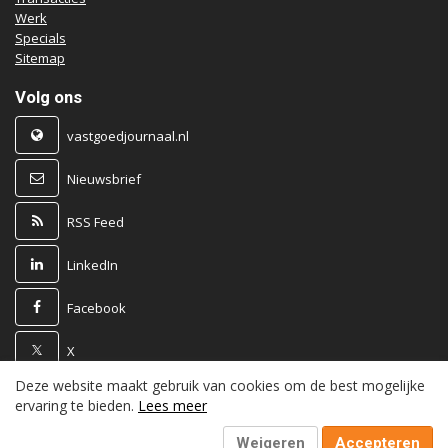
Werk
Specials
Sitemap
Volg ons
vastgoedjournaal.nl
Nieuwsbrief
RSS Feed
LinkedIn
Facebook
X
Deze website maakt gebruik van cookies om de best mogelijke
Powered by
ervaring te bieden.
Lees meer
Weigeren
Accepteren