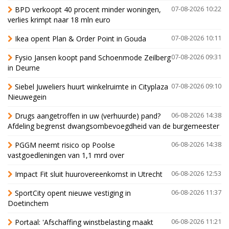
BPD verkoopt 40 procent minder woningen,
07-08-2026 10:22
verlies krimpt naar 18 mln euro
Ikea opent Plan & Order Point in Gouda
07-08-2026 10:11
Fysio Jansen koopt pand Schoenmode Zeilberg
07-08-2026 09:31
in Deurne
Siebel Juweliers huurt winkelruimte in Cityplaza
07-08-2026 09:10
Nieuwegein
Drugs aangetroffen in uw (verhuurde) pand?
06-08-2026 14:38
Afdeling begrenst dwangsombevoegdheid van de burgemeester
PGGM neemt risico op Poolse
06-08-2026 14:38
vastgoedleningen van 1,1 mrd over
Impact Fit sluit huurovereenkomst in Utrecht
06-08-2026 12:53
SportCity opent nieuwe vestiging in
06-08-2026 11:37
Doetinchem
Portaal: 'Afschaffing winstbelasting maakt
06-08-2026 11:21