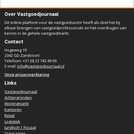
Over Vastgoedjournaal
Dit online platform voor de vastgoedsector heeft als doel het bij
elkaar brengen van vastgoedprofessionals en het overdragen van
kennis in de gehele vastgoedmarkt.
Contact
Hogeweg 19
2042 GD Zandvoort
Telefoon: +31 (0) 23 743 49 09
E-mail:
info@vastgoedjournaal.nl
Onze privacyverklaring
Links
Vastgoedjournaal
Achtergronden
Woningmarkt
Kantoren
Retail
Logistiek
Juridisch | Fiscaal
Transacties