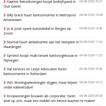
Kaptein Betonboringen koopt bedrijfspand in
04-08-2026 15:27
Oud Gastel
Billy Grace huurt kantoorruimte in Metropool
04-08-2026 15:08
Amsterdam
Jo & Josie opent kunstwinkel in Bergen op
04-08-2026 13:42
Zoom
Normal huurt winkelruimte aan het Veerplein in
04-08-2026 11:50
Vlaardingen
SynVest koopt multi-tenant kantoorgebouw in
04-08-2026 11:25
Nijmegen
Hal Services en Lexys Advocaten huren
04-08-2026 10:45
kantoorruimte in Rotterdam
ING: Woningopleveringen stijgen, maar blijven
04-08-2026 10:13
onder kabinetsdoel
Koopwoningen bouwen als corporatie: ‘Geen
04-08-2026 09:30
doel op zich, maar een middel om betere buurten te maken’