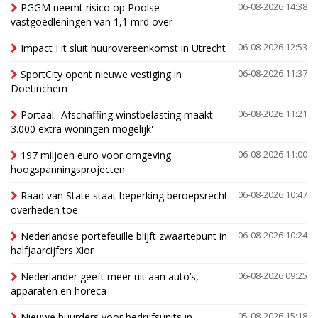
PGGM neemt risico op Poolse
06-08-2026 14:38
vastgoedleningen van 1,1 mrd over
Impact Fit sluit huurovereenkomst in Utrecht
06-08-2026 12:53
SportCity opent nieuwe vestiging in
06-08-2026 11:37
Doetinchem
Portaal: 'Afschaffing winstbelasting maakt
06-08-2026 11:21
3.000 extra woningen mogelijk'
197 miljoen euro voor omgeving
06-08-2026 11:00
hoogspanningsprojecten
Raad van State staat beperking beroepsrecht
06-08-2026 10:47
overheden toe
Nederlandse portefeuille blijft zwaartepunt in
06-08-2026 10:24
halfjaarcijfers Xior
Nederlander geeft meer uit aan auto’s,
06-08-2026 09:25
apparaten en horeca
Nieuwe huurders voor bedrijfsunits in
05-08-2026 15:18