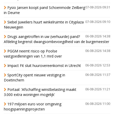
Fysio Jansen koopt pand Schoenmode Zeilberg
07-08-2026 09:31
in Deurne
Siebel Juweliers huurt winkelruimte in Cityplaza
07-08-2026 09:10
Nieuwegein
Drugs aangetroffen in uw (verhuurde) pand?
06-08-2026 14:38
Afdeling begrenst dwangsombevoegdheid van de burgemeester
PGGM neemt risico op Poolse
06-08-2026 14:38
vastgoedleningen van 1,1 mrd over
Impact Fit sluit huurovereenkomst in Utrecht
06-08-2026 12:53
SportCity opent nieuwe vestiging in
06-08-2026 11:37
Doetinchem
Portaal: 'Afschaffing winstbelasting maakt
06-08-2026 11:21
3.000 extra woningen mogelijk'
197 miljoen euro voor omgeving
06-08-2026 11:00
hoogspanningsprojecten