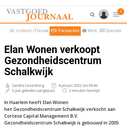
1
Toggl
tiek
Juridisch | Fiscaal
Transacties
Werk
Specials
Elan Wonen verkoopt
Gezondheidscentrum
Schalkwijk
Sandra Lissenberg
4 januari 2022 om 09:46
5 jaar geleden aangepast
2 minuten leestijd
In Haarlem heeft Elan Wonen
het Gezondheidscentrum Schalkwijk verkocht aan
Cortese Capital Management B.V.
Gezondheidscentrum Schalkwijk is gebouwd in 2005