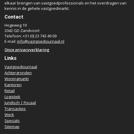
elkaar brengen van vastgoedprofessionals en het overdragen van
kennis in de gehele vastgoedmarkt.
Contact
Hogeweg 19
2042 GD Zandvoort
Telefoon: +31 (0) 23 743 49 09
E-mail:
info@vastgoedjournaal.nl
Onze privacyverklaring
Links
Vastgoedjournaal
Achtergronden
Woningmarkt
Kantoren
Retail
Logistiek
Juridisch | Fiscaal
Transacties
Werk
Specials
Sitemap