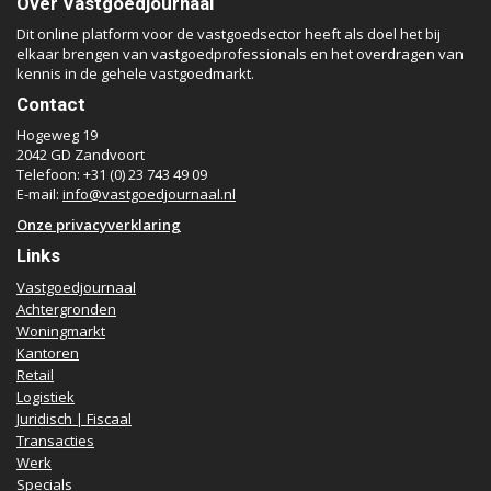
Over Vastgoedjournaal
Dit online platform voor de vastgoedsector heeft als doel het bij
elkaar brengen van vastgoedprofessionals en het overdragen van
kennis in de gehele vastgoedmarkt.
Contact
Hogeweg 19
2042 GD Zandvoort
Telefoon: +31 (0) 23 743 49 09
E-mail:
info@vastgoedjournaal.nl
Onze privacyverklaring
Links
Vastgoedjournaal
Achtergronden
Woningmarkt
Kantoren
Retail
Logistiek
Juridisch | Fiscaal
Transacties
Werk
Specials