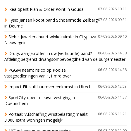
Ikea opent Plan & Order Point in Gouda
07-08-2026 10:11
Fysio Jansen koopt pand Schoenmode Zeilberg
07-08-2026 09:31
in Deurne
Siebel Juweliers huurt winkelruimte in Cityplaza
07-08-2026 09:10
Nieuwegein
Drugs aangetroffen in uw (verhuurde) pand?
06-08-2026 14:38
Afdeling begrenst dwangsombevoegdheid van de burgemeester
PGGM neemt risico op Poolse
06-08-2026 14:38
vastgoedleningen van 1,1 mrd over
Impact Fit sluit huurovereenkomst in Utrecht
06-08-2026 12:53
SportCity opent nieuwe vestiging in
06-08-2026 11:37
Doetinchem
Portaal: 'Afschaffing winstbelasting maakt
06-08-2026 11:21
3.000 extra woningen mogelijk'
197 miljoen euro voor omgeving
06-08-2026 11:00