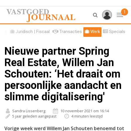
1
Toggl
tiek
Juridisch | Fiscaal
Transacties
Werk
Specials
Nieuwe partner Spring
Real Estate, Willem Jan
Schouten: ‘Het draait om
persoonlijke aandacht en
slimme digitalisering'
Sandra Lissenberg
10 november 2021 om 16:14
5 jaar geleden aangepast
4 minuten leestijd
Vorige week werd Willem Jan Schouten benoemd tot